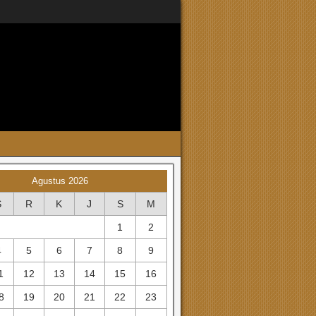
Agustus 2026
S
R
K
J
S
M
1
2
4
5
6
7
8
9
1
12
13
14
15
16
8
19
20
21
22
23