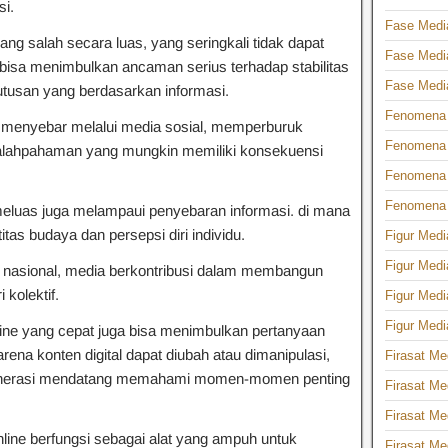
si.
Fase Media
ng salah secara luas, yang seringkali tidak dapat
Fase Media
, bisa menimbulkan ancaman serius terhadap stabilitas
Fase Media
tusan yang berdasarkan informasi.
Fenomena M
t menyebar melalui media sosial, memperburuk
Fenomena 
lahpahaman yang mungkin memiliki konsekuensi
Fenomena 
Fenomena 
meluas juga melampaui penyebaran informasi. di mana
as budaya dan persepsi diri individu.
Figur Medi
Figur Medi
iwa nasional, media berkontribusi dalam membangun
 kolektif.
Figur Medi
Figur Media
nline yang cepat juga bisa menimbulkan pertanyaan
arena konten digital dapat diubah atau dimanipulasi,
Firasat Me
nerasi mendatang memahami momen-momen penting
Firasat Me
Firasat Me
nline berfungsi sebagai alat yang ampuh untuk
Firasat Me