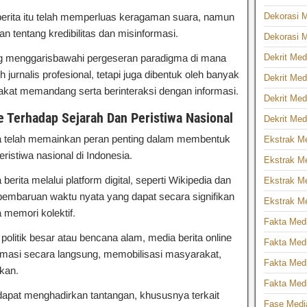
Dekorasi M
berita itu telah memperluas keragaman suara, namun
 tentang kredibilitas dan misinformasi.
Dekorasi M
Dekrit Med
ng menggarisbawahi pergeseran paradigma di mana
eh jurnalis profesional, tetapi juga dibentuk oleh banyak
Dekrit Med
akat memandang serta berinteraksi dengan informasi.
Dekrit Medi
e Terhadap Sejarah Dan Peristiwa Nasional
Dekrit Medi
 juga telah memainkan peran penting dalam membentuk
Ekstrak Me
istiwa nasional di Indonesia.
Ekstrak Me
berita melalui platform digital, seperti Wikipedia dan
Ekstrak Me
pembaruan waktu nyata yang dapat secara signifikan
Ekstrak Me
 memori kolektif.
Fakta Medi
olitik besar atau bencana alam, media berita online
Fakta Medi
ormasi secara langsung, memobilisasi masyarakat,
Fakta Medi
kan.
Fakta Medi
dapat menghadirkan tantangan, khususnya terkait
Fase Media