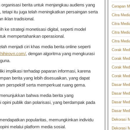
n organisasi berita untuk menjangkau audiens yang
Cerapan Me
, tetapi itu juga telah meningkatkan persaingan serta
Citra Media
iklan tradisional.
Citra Medi
h ke strategi monetisasi digital, seperti model
Citra Medi
untuk mempertahankan operasional.
Citra Medi
telah menjadi ciri khas media berita online seperti
Corak Medi
ichihirovn.com/
, dengan algoritma yang mengkurasi
Corak Medi
gguna.
Corak Medi
ki implikasi terhadap paparan informasi, karena
Corak Medi
an berita yang lebih disesuaikan, yang dapat
Dasar Medi
am perspektif serta memperkuat ruang gema.
Dasar Medi
 menunjukkan bahwa media berita yang
Dasar Medi
 opini publik dan polarisasi, yang berdampak pada
Dasar Medi
Dekorasi M
h mendapatkan popularitas, memungkinkan individu
opini melalui platform media sosial.
Dekorasi M