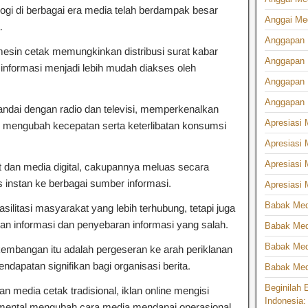
i di berbagai era media telah berdampak besar
Anggai Med
.
Anggapan M
esin cetak memungkinkan distribusi surat kabar
Anggapan 
 informasi menjadi lebih mudah diakses oleh
Anggapan M
Anggapan 
tandai dengan radio dan televisi, memperkenalkan
Apresiasi 
e, mengubah kecepatan serta keterlibatan konsumsi
Apresiasi 
Apresiasi 
 dan media digital, cakupannya meluas secara
instan ke berbagai sumber informasi.
Apresiasi 
Babak Medi
silitasi masyarakat yang lebih terhubung, tetapi juga
an informasi dan penyebaran informasi yang salah.
Babak Medi
Babak Med
embangan itu adalah pergeseran ke arah periklanan
endapatan signifikan bagi organisasi berita.
Babak Medi
Beginilah 
 media cetak tradisional, iklan online mengisi
Indonesia:
amental mengubah cara media mendanai operasional