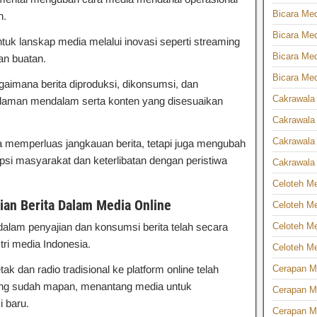
Bicara Medi
n.
Bicara Med
ntuk lanskap media melalui inovasi seperti streaming
Bicara Med
san buatan.
Bicara Med
agaimana berita diproduksi, dikonsumsi, dan
Cakrawala 
alaman mendalam serta konten yang disesuaikan
Cakrawala 
Cakrawala 
nya memperluas jangkauan berita, tetapi juga mengubah
si masyarakat dan keterlibatan dengan peristiwa
Cakrawala 
Celoteh Med
an Berita Dalam Media Online
Celoteh Me
Celoteh Me
dalam penyajian dan konsumsi berita telah secara
tri media Indonesia.
Celoteh Me
Cerapan Me
ak dan radio tradisional ke platform online telah
ng sudah mapan, menantang media untuk
Cerapan Me
i baru.
Cerapan Me