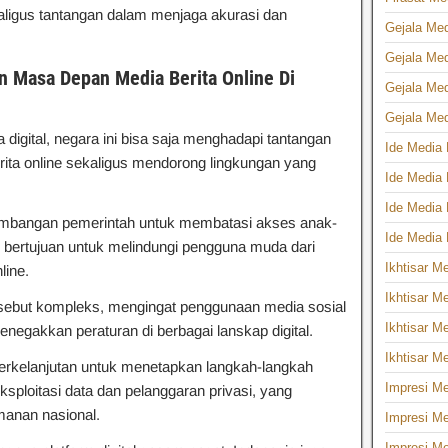
ligus tantangan dalam menjaga akurasi dan
Gejala Med
Gejala Med
 Masa Depan Media Berita Online Di
Gejala Med
Gejala Med
digital, negara ini bisa saja menghadapi tantangan
Ide Media 
rita online sekaligus mendorong lingkungan yang
Ide Media 
Ide Media 
timbangan pemerintah untuk membatasi akses anak-
Ide Media 
g bertujuan untuk melindungi pengguna muda dari
Ikhtisar M
line.
Ikhtisar Me
ebut kompleks, mengingat penggunaan media sosial
Ikhtisar Me
negakkan peraturan di berbagai lanskap digital.
Ikhtisar Me
 berkelanjutan untuk menetapkan langkah-langkah
Impresi Me
ksploitasi data dan pelanggaran privasi, yang
manan nasional.
Impresi Me
Impresi Me