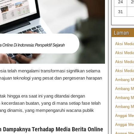
24
2
31
Laman
Aksi Media
Aksi Media
Aksi Media
sia telah mengalami transformasi signifikan selama
Aksi Media 
majuan teknologi yang pesat dan pergeseran harapan
Ambang Med
Ambang Med
ak hingga era saat ini yang ditandai dengan
Ambang Me
dan kecerdasan buatan, yang di mana setiap fase telah
Ambang Me
yang dinamis, yang mempengaruhi wacana publik
Anggai Med
Anggai Med
 Dampaknya Terhadap Media Berita Online
Anggai Med