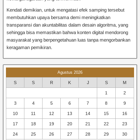
Kendati demikian, untuk mengatasi efek samping tersebut
membutuhkan upaya bersama demi meningkatkan
transparansi dan akuntabilitas dalam desain algoritma, yang
sehingga bisa memastikan bahwa konten digital mendorong
masyarakat yang berpengetahuan luas tanpa mengorbankan
keragaman pemikiran.
Agustus 2026
S
S
R
K
J
S
M
1
2
3
4
5
6
7
8
9
10
11
12
13
14
15
16
17
18
19
20
21
22
23
24
25
26
27
28
29
30