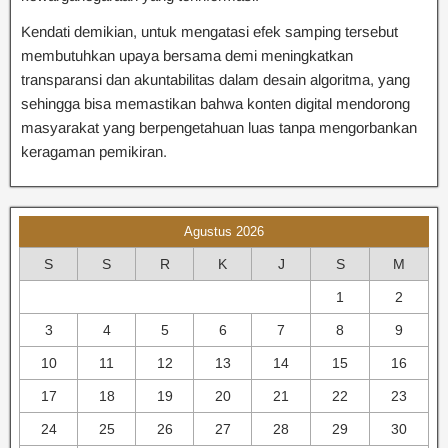
Kendati demikian, untuk mengatasi efek samping tersebut
membutuhkan upaya bersama demi meningkatkan
transparansi dan akuntabilitas dalam desain algoritma, yang
sehingga bisa memastikan bahwa konten digital mendorong
masyarakat yang berpengetahuan luas tanpa mengorbankan
keragaman pemikiran.
Agustus 2026
S
S
R
K
J
S
M
1
2
3
4
5
6
7
8
9
10
11
12
13
14
15
16
17
18
19
20
21
22
23
24
25
26
27
28
29
30