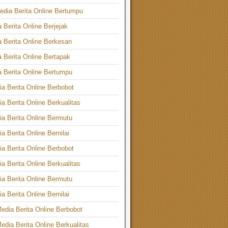
dia Berita Online Bertumpu
 Berita Online Berjejak
a Berita Online Berkesan
a Berita Online Bertapak
a Berita Online Bertumpu
a Berita Online Berbobot
a Berita Online Berkualitas
a Berita Online Bermutu
a Berita Online Bernilai
a Berita Online Berbobot
a Berita Online Berkualitas
a Berita Online Bermutu
a Berita Online Bernilai
edia Berita Online Berbobot
edia Berita Online Berkualitas