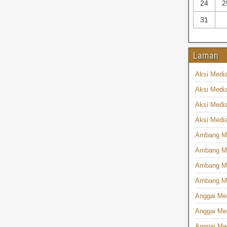
24
2
31
Laman
Aksi Media
Aksi Media
Aksi Media
Aksi Media 
Ambang Med
Ambang Med
Ambang Me
Ambang Me
Anggai Med
Anggai Med
Anggai Med