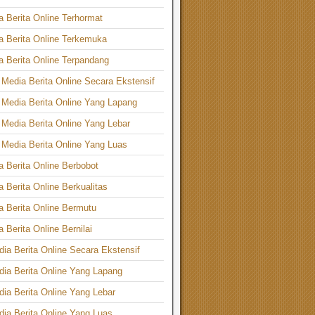
 Berita Online Terhormat
 Berita Online Terkemuka
 Berita Online Terpandang
edia Berita Online Secara Ekstensif
Media Berita Online Yang Lapang
Media Berita Online Yang Lebar
Media Berita Online Yang Luas
a Berita Online Berbobot
a Berita Online Berkualitas
a Berita Online Bermutu
 Berita Online Bernilai
dia Berita Online Secara Ekstensif
dia Berita Online Yang Lapang
dia Berita Online Yang Lebar
dia Berita Online Yang Luas