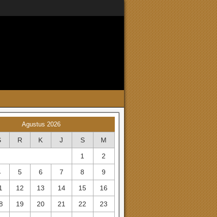
Agustus 2026
S
R
K
J
S
M
1
2
4
5
6
7
8
9
1
12
13
14
15
16
8
19
20
21
22
23