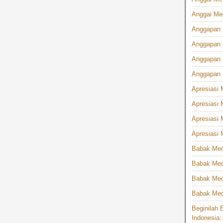
Anggai Med
Anggapan M
Anggapan 
Anggapan M
Anggapan 
Apresiasi 
Apresiasi 
Apresiasi 
Apresiasi 
Babak Medi
Babak Medi
Babak Med
Babak Medi
Beginilah 
Indonesia: