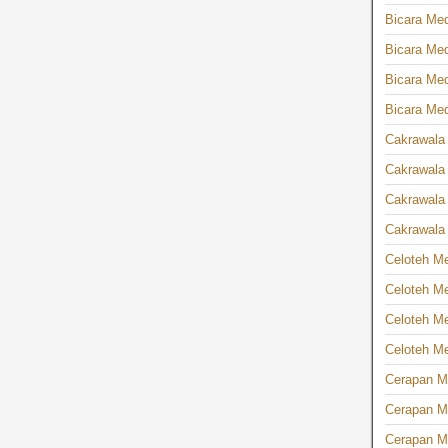
Bicara Medi
Bicara Med
Bicara Med
Bicara Med
Cakrawala 
Cakrawala 
Cakrawala 
Cakrawala 
Celoteh Med
Celoteh Me
Celoteh Me
Celoteh Me
Cerapan Me
Cerapan Me
Cerapan Me