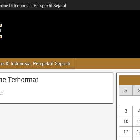
nline Di Indonesia: Perspektif Sejarah
ne Di Indonesia: Perspektif Sejarah
ine Terhormat
S
at
3
10
1
17
1