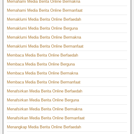
Memahami Media Berita Online Bermakna
Memahami Media Berita Online Bermanfaat
Memaklumi Media Berita Online Berfaedah
Memaklumi Media Berita Online Berguna
Memaklumi Media Berita Online Bermakna
Memaklumi Media Berita Online Bermanfaat
Membaca Media Berita Online Berfaedah
Membaca Media Berita Online Berguna
Membaca Media Berita Online Bermakna
Membaca Media Berita Online Bermanfaat
Menafsirkan Media Berita Online Berfaedah
Menafsirkan Media Berita Online Berguna
Menafsirkan Media Berita Online Bermakna
Menafsirkan Media Berita Online Bermanfaat
Menangkap Media Berita Online Berfaedah