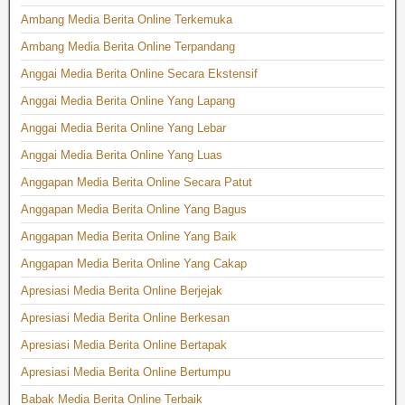
Ambang Media Berita Online Terkemuka
Ambang Media Berita Online Terpandang
Anggai Media Berita Online Secara Ekstensif
Anggai Media Berita Online Yang Lapang
Anggai Media Berita Online Yang Lebar
Anggai Media Berita Online Yang Luas
Anggapan Media Berita Online Secara Patut
Anggapan Media Berita Online Yang Bagus
Anggapan Media Berita Online Yang Baik
Anggapan Media Berita Online Yang Cakap
Apresiasi Media Berita Online Berjejak
Apresiasi Media Berita Online Berkesan
Apresiasi Media Berita Online Bertapak
Apresiasi Media Berita Online Bertumpu
Babak Media Berita Online Terbaik