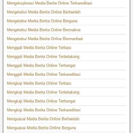
Mengeksplorasi Media Berita Online Terkareditasi
Mengetahui Media Berita Online Berfaedah
Mengetahui Media Berita Online Berguna
Mengetahui Media Berita Online Bermakna
Mengetahui Media Berita Online Bermanfaat
Menggali Media Berita Online Terbaru
Menggali Media Berita Online Terbelakang
Menggali Media Berita Online Terhangat
Menggali Media Berita Online Terkareditasi
Mengkaji Media Berita Online Terbaru
Mengkaji Media Berita Online Terbelakang
Mengkaji Media Berita Online Terhangat
Mengkaji Media Berita Online Terkareditasi
Menguasai Media Berita Online Berfaedah
Menguasai Media Berita Online Berguna