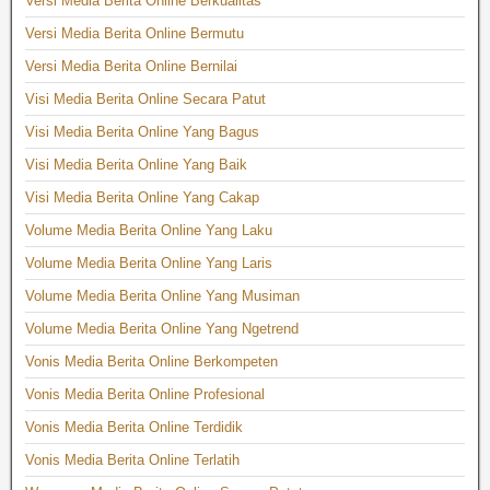
Versi Media Berita Online Berkualitas
Versi Media Berita Online Bermutu
Versi Media Berita Online Bernilai
Visi Media Berita Online Secara Patut
Visi Media Berita Online Yang Bagus
Visi Media Berita Online Yang Baik
Visi Media Berita Online Yang Cakap
Volume Media Berita Online Yang Laku
Volume Media Berita Online Yang Laris
Volume Media Berita Online Yang Musiman
Volume Media Berita Online Yang Ngetrend
Vonis Media Berita Online Berkompeten
Vonis Media Berita Online Profesional
Vonis Media Berita Online Terdidik
Vonis Media Berita Online Terlatih