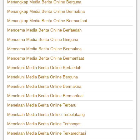
Menangkap Media Berita Online Berguna
Menangkap Media Berita Online Bermakna
Menangkap Media Berita Online Bermanfaat
Mencerna Media Berita Online Berfaedah
Mencerna Media Berita Online Berguna
Mencerna Media Berita Online Bermakna
Mencerna Media Berita Online Bermanfaat
Menekuni Media Berita Online Berfaedah
Menekuni Media Berita Online Berguna
Menekuni Media Berita Online Bermakna
Menekuni Media Berita Online Bermanfaat
Menelaah Media Berita Online Terbaru
Menelaah Media Berita Online Terbelakang
Menelaah Media Berita Online Terhangat
Menelaah Media Berita Online Terkareditasi