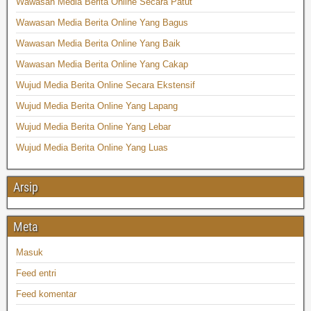
Wawasan Media Berita Online Secara Patut
Wawasan Media Berita Online Yang Bagus
Wawasan Media Berita Online Yang Baik
Wawasan Media Berita Online Yang Cakap
Wujud Media Berita Online Secara Ekstensif
Wujud Media Berita Online Yang Lapang
Wujud Media Berita Online Yang Lebar
Wujud Media Berita Online Yang Luas
Arsip
Meta
Masuk
Feed entri
Feed komentar