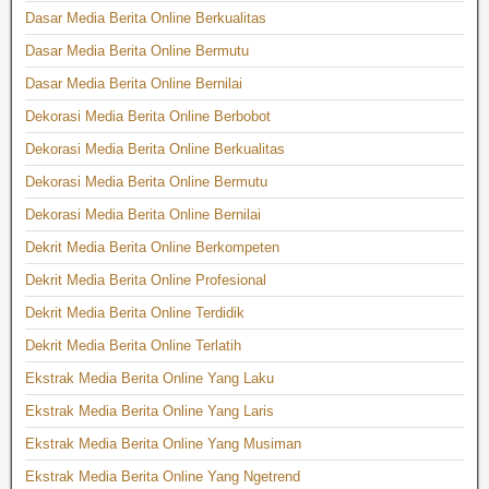
Dasar Media Berita Online Berkualitas
Dasar Media Berita Online Bermutu
Dasar Media Berita Online Bernilai
Dekorasi Media Berita Online Berbobot
Dekorasi Media Berita Online Berkualitas
Dekorasi Media Berita Online Bermutu
Dekorasi Media Berita Online Bernilai
Dekrit Media Berita Online Berkompeten
Dekrit Media Berita Online Profesional
Dekrit Media Berita Online Terdidik
Dekrit Media Berita Online Terlatih
Ekstrak Media Berita Online Yang Laku
Ekstrak Media Berita Online Yang Laris
Ekstrak Media Berita Online Yang Musiman
Ekstrak Media Berita Online Yang Ngetrend