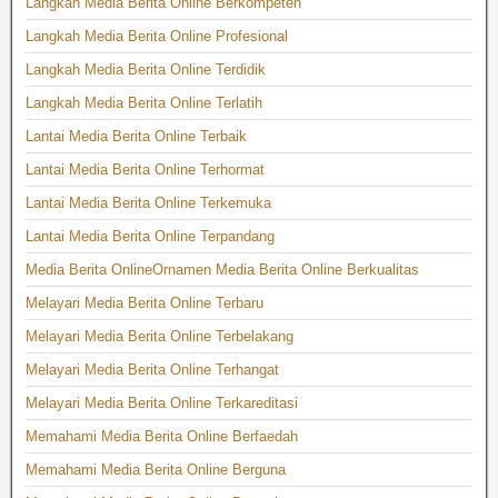
Langkah Media Berita Online Berkompeten
Langkah Media Berita Online Profesional
Langkah Media Berita Online Terdidik
Langkah Media Berita Online Terlatih
Lantai Media Berita Online Terbaik
Lantai Media Berita Online Terhormat
Lantai Media Berita Online Terkemuka
Lantai Media Berita Online Terpandang
Media Berita OnlineOrnamen Media Berita Online Berkualitas
Melayari Media Berita Online Terbaru
Melayari Media Berita Online Terbelakang
Melayari Media Berita Online Terhangat
Melayari Media Berita Online Terkareditasi
Memahami Media Berita Online Berfaedah
Memahami Media Berita Online Berguna