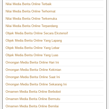
Nilai Media Berita Online Terbaik
Nilai Media Berita Online Terhormat
Nilai Media Berita Online Terkemuka
Nilai Media Berita Online Terpandang
Objek Media Berita Online Secara Ekstensif
Objek Media Berita Online Yang Lapang
Objek Media Berita Online Yang Lebar
Objek Media Berita Online Yang Luas
Omongan Media Berita Online Hari Ini
Omongan Media Berita Online Kekinian
Omongan Media Berita Online Saat Ini
Omongan Media Berita Online Sekarang Ini
Ornamen Media Berita Online Berbobot
Ornamen Media Berita Online Bermutu
Ornamen Media Berita Online Bernilai