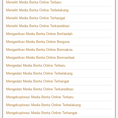
Meneliti Media Berita Online Terbaru
Meneliti Media Berita Online Terbelakang
Meneliti Media Berita Online Terhangat
Meneliti Media Berita Online Terkareditasi
Mengartikan Media Berita Online Berfaedah
Mengartikan Media Berita Online Berguna
Mengartikan Media Berita Online Bermakna
Mengartikan Media Berita Online Bermanfaat
Mengedari Media Berita Online Terbaru
Mengedari Media Berita Online Terbelakang
Mengedari Media Berita Online Terhangat
Mengedari Media Berita Online Terkareditasi
Mengeksplorasi Media Berita Online Terbaru
Mengeksplorasi Media Berita Online Terbelakang
Mengeksplorasi Media Berita Online Terhangat