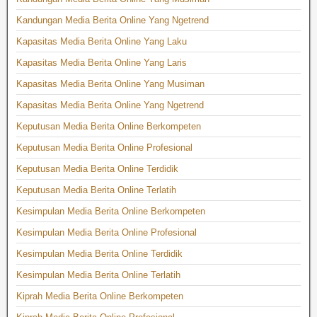
Kandungan Media Berita Online Yang Ngetrend
Kapasitas Media Berita Online Yang Laku
Kapasitas Media Berita Online Yang Laris
Kapasitas Media Berita Online Yang Musiman
Kapasitas Media Berita Online Yang Ngetrend
Keputusan Media Berita Online Berkompeten
Keputusan Media Berita Online Profesional
Keputusan Media Berita Online Terdidik
Keputusan Media Berita Online Terlatih
Kesimpulan Media Berita Online Berkompeten
Kesimpulan Media Berita Online Profesional
Kesimpulan Media Berita Online Terdidik
Kesimpulan Media Berita Online Terlatih
Kiprah Media Berita Online Berkompeten