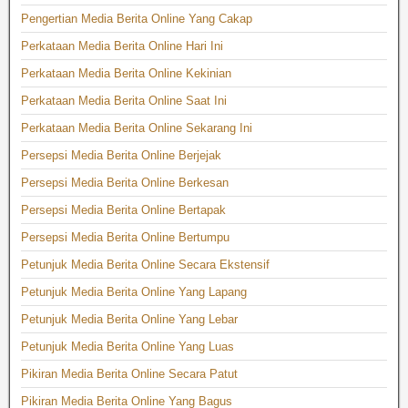
Pengertian Media Berita Online Yang Cakap
Perkataan Media Berita Online Hari Ini
Perkataan Media Berita Online Kekinian
Perkataan Media Berita Online Saat Ini
Perkataan Media Berita Online Sekarang Ini
Persepsi Media Berita Online Berjejak
Persepsi Media Berita Online Berkesan
Persepsi Media Berita Online Bertapak
Persepsi Media Berita Online Bertumpu
Petunjuk Media Berita Online Secara Ekstensif
Petunjuk Media Berita Online Yang Lapang
Petunjuk Media Berita Online Yang Lebar
Petunjuk Media Berita Online Yang Luas
Pikiran Media Berita Online Secara Patut
Pikiran Media Berita Online Yang Bagus