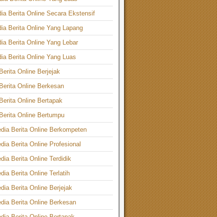
ia Berita Online Secara Ekstensif
ia Berita Online Yang Lapang
ia Berita Online Yang Lebar
ia Berita Online Yang Luas
Berita Online Berjejak
Berita Online Berkesan
Berita Online Bertapak
Berita Online Bertumpu
edia Berita Online Berkompeten
dia Berita Online Profesional
dia Berita Online Terdidik
dia Berita Online Terlatih
dia Berita Online Berjejak
dia Berita Online Berkesan
dia Berita Online Bertapak