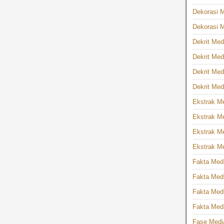
Dekorasi M
Dekorasi M
Dekrit Med
Dekrit Med
Dekrit Medi
Dekrit Medi
Ekstrak Me
Ekstrak Me
Ekstrak Me
Ekstrak Me
Fakta Medi
Fakta Medi
Fakta Medi
Fakta Medi
Fase Media