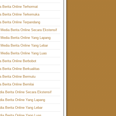
 Berita Online Terhormat
 Berita Online Terkemuka
 Berita Online Terpandang
edia Berita Online Secara Ekstensif
Media Berita Online Yang Lapang
Media Berita Online Yang Lebar
Media Berita Online Yang Luas
a Berita Online Berbobot
a Berita Online Berkualitas
a Berita Online Bermutu
 Berita Online Bernilai
dia Berita Online Secara Ekstensif
dia Berita Online Yang Lapang
dia Berita Online Yang Lebar
dia Berita Online Yang Luas