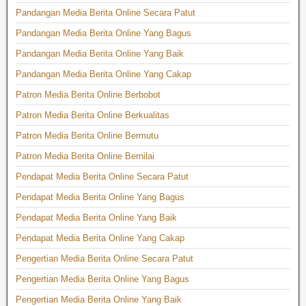
Pandangan Media Berita Online Secara Patut
Pandangan Media Berita Online Yang Bagus
Pandangan Media Berita Online Yang Baik
Pandangan Media Berita Online Yang Cakap
Patron Media Berita Online Berbobot
Patron Media Berita Online Berkualitas
Patron Media Berita Online Bermutu
Patron Media Berita Online Bernilai
Pendapat Media Berita Online Secara Patut
Pendapat Media Berita Online Yang Bagus
Pendapat Media Berita Online Yang Baik
Pendapat Media Berita Online Yang Cakap
Pengertian Media Berita Online Secara Patut
Pengertian Media Berita Online Yang Bagus
Pengertian Media Berita Online Yang Baik