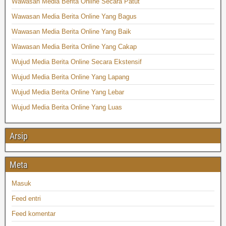
Wawasan Media Berita Online Secara Patut
Wawasan Media Berita Online Yang Bagus
Wawasan Media Berita Online Yang Baik
Wawasan Media Berita Online Yang Cakap
Wujud Media Berita Online Secara Ekstensif
Wujud Media Berita Online Yang Lapang
Wujud Media Berita Online Yang Lebar
Wujud Media Berita Online Yang Luas
Arsip
Meta
Masuk
Feed entri
Feed komentar