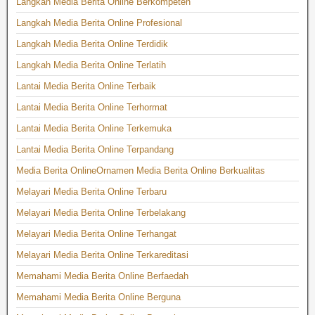
Langkah Media Berita Online Berkompeten
Langkah Media Berita Online Profesional
Langkah Media Berita Online Terdidik
Langkah Media Berita Online Terlatih
Lantai Media Berita Online Terbaik
Lantai Media Berita Online Terhormat
Lantai Media Berita Online Terkemuka
Lantai Media Berita Online Terpandang
Media Berita OnlineOrnamen Media Berita Online Berkualitas
Melayari Media Berita Online Terbaru
Melayari Media Berita Online Terbelakang
Melayari Media Berita Online Terhangat
Melayari Media Berita Online Terkareditasi
Memahami Media Berita Online Berfaedah
Memahami Media Berita Online Berguna