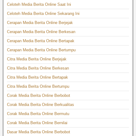
Celoteh Media Berita Online Saat Ini
Celoteh Media Berita Online Sekarang Ini
Cerapan Media Berita Online Berjejak
Cerapan Media Berita Online Berkesan
Cerapan Media Berita Online Bertapak
Cerapan Media Berita Online Bertumpu
Citra Media Berita Online Berjejak
Citra Media Berita Online Berkesan
Citra Media Berita Online Bertapak
Citra Media Berita Online Bertumpu
Corak Media Berita Online Berbobot
Corak Media Berita Online Berkualitas
Corak Media Berita Online Bermutu
Corak Media Berita Online Bernilai
Dasar Media Berita Online Berbobot