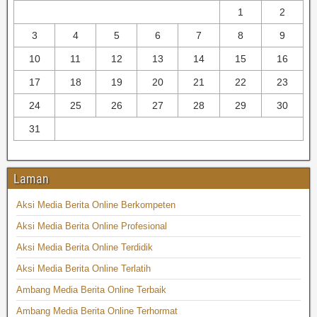
1
2
3
4
5
6
7
8
9
10
11
12
13
14
15
16
17
18
19
20
21
22
23
24
25
26
27
28
29
30
31
Laman
Aksi Media Berita Online Berkompeten
Aksi Media Berita Online Profesional
Aksi Media Berita Online Terdidik
Aksi Media Berita Online Terlatih
Ambang Media Berita Online Terbaik
Ambang Media Berita Online Terhormat