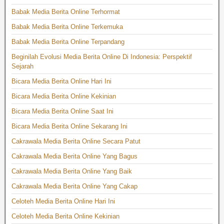
Babak Media Berita Online Terhormat
Babak Media Berita Online Terkemuka
Babak Media Berita Online Terpandang
Beginilah Evolusi Media Berita Online Di Indonesia: Perspektif
Sejarah
Bicara Media Berita Online Hari Ini
Bicara Media Berita Online Kekinian
Bicara Media Berita Online Saat Ini
Bicara Media Berita Online Sekarang Ini
Cakrawala Media Berita Online Secara Patut
Cakrawala Media Berita Online Yang Bagus
Cakrawala Media Berita Online Yang Baik
Cakrawala Media Berita Online Yang Cakap
Celoteh Media Berita Online Hari Ini
Celoteh Media Berita Online Kekinian