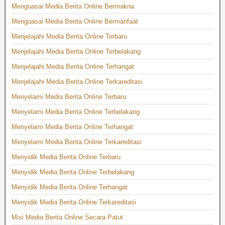
Menguasai Media Berita Online Bermakna
Menguasai Media Berita Online Bermanfaat
Menjelajahi Media Berita Online Terbaru
Menjelajahi Media Berita Online Terbelakang
Menjelajahi Media Berita Online Terhangat
Menjelajahi Media Berita Online Terkareditasi
Menyelami Media Berita Online Terbaru
Menyelami Media Berita Online Terbelakang
Menyelami Media Berita Online Terhangat
Menyelami Media Berita Online Terkareditasi
Menyidik Media Berita Online Terbaru
Menyidik Media Berita Online Terbelakang
Menyidik Media Berita Online Terhangat
Menyidik Media Berita Online Terkareditasi
Misi Media Berita Online Secara Patut