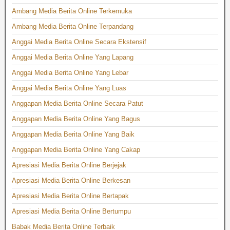
Ambang Media Berita Online Terkemuka
Ambang Media Berita Online Terpandang
Anggai Media Berita Online Secara Ekstensif
Anggai Media Berita Online Yang Lapang
Anggai Media Berita Online Yang Lebar
Anggai Media Berita Online Yang Luas
Anggapan Media Berita Online Secara Patut
Anggapan Media Berita Online Yang Bagus
Anggapan Media Berita Online Yang Baik
Anggapan Media Berita Online Yang Cakap
Apresiasi Media Berita Online Berjejak
Apresiasi Media Berita Online Berkesan
Apresiasi Media Berita Online Bertapak
Apresiasi Media Berita Online Bertumpu
Babak Media Berita Online Terbaik