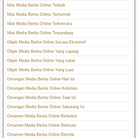
Nilai Media Berita Online Terbaik
Nilai Media Berita Online Terhormat
Nilai Media Berita Online Terkemuka
Nilai Media Berita Online Terpandang
Objek Media Berita Online Secara Ekstensif
Objek Media Berita Online Yang Lapang
Objek Media Berita Online Yang Lebar
Objek Media Berita Online Yang Luas
Omongan Media Berita Online Hari Ini
Omongan Media Berita Online Kekinian
Omongan Media Berita Online Saat Ini
Omongan Media Berita Online Sekarang Ini
Ornamen Media Berita Online Berbobot
Ornamen Media Berita Online Bermutu
Ornamen Media Berita Online Bernilai