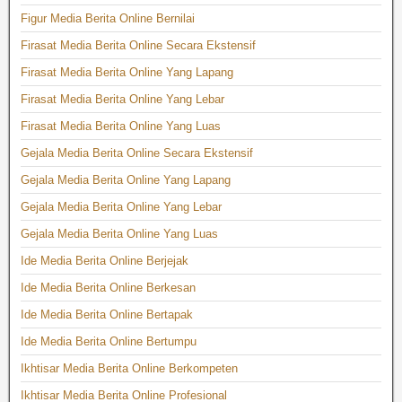
Figur Media Berita Online Bernilai
Firasat Media Berita Online Secara Ekstensif
Firasat Media Berita Online Yang Lapang
Firasat Media Berita Online Yang Lebar
Firasat Media Berita Online Yang Luas
Gejala Media Berita Online Secara Ekstensif
Gejala Media Berita Online Yang Lapang
Gejala Media Berita Online Yang Lebar
Gejala Media Berita Online Yang Luas
Ide Media Berita Online Berjejak
Ide Media Berita Online Berkesan
Ide Media Berita Online Bertapak
Ide Media Berita Online Bertumpu
Ikhtisar Media Berita Online Berkompeten
Ikhtisar Media Berita Online Profesional