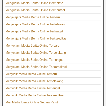
Menguasai Media Berita Online Bermakna
Menguasai Media Berita Online Bermanfaat
Menjelajahi Media Berita Online Terbaru
Menjelajahi Media Berita Online Terbelakang
Menjelajahi Media Berita Online Terhangat
Menjelajahi Media Berita Online Terkareditasi
Menyelami Media Berita Online Terbaru
Menyelami Media Berita Online Terbelakang
Menyelami Media Berita Online Terhangat
Menyelami Media Berita Online Terkareditasi
Menyidik Media Berita Online Terbaru
Menyidik Media Berita Online Terbelakang
Menyidik Media Berita Online Terhangat
Menyidik Media Berita Online Terkareditasi
Misi Media Berita Online Secara Patut