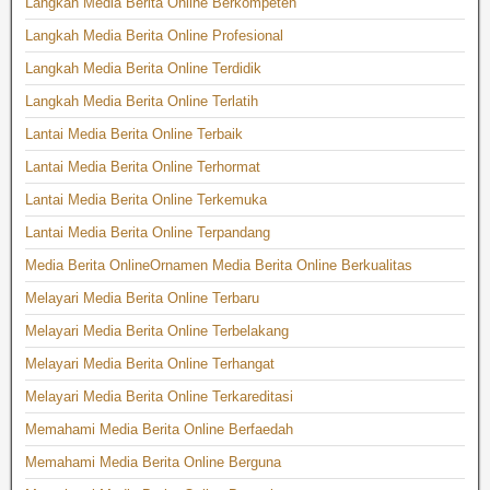
Langkah Media Berita Online Berkompeten
Langkah Media Berita Online Profesional
Langkah Media Berita Online Terdidik
Langkah Media Berita Online Terlatih
Lantai Media Berita Online Terbaik
Lantai Media Berita Online Terhormat
Lantai Media Berita Online Terkemuka
Lantai Media Berita Online Terpandang
Media Berita OnlineOrnamen Media Berita Online Berkualitas
Melayari Media Berita Online Terbaru
Melayari Media Berita Online Terbelakang
Melayari Media Berita Online Terhangat
Melayari Media Berita Online Terkareditasi
Memahami Media Berita Online Berfaedah
Memahami Media Berita Online Berguna