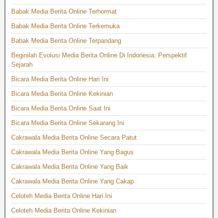
Babak Media Berita Online Terhormat
Babak Media Berita Online Terkemuka
Babak Media Berita Online Terpandang
Beginilah Evolusi Media Berita Online Di Indonesia: Perspektif
Sejarah
Bicara Media Berita Online Hari Ini
Bicara Media Berita Online Kekinian
Bicara Media Berita Online Saat Ini
Bicara Media Berita Online Sekarang Ini
Cakrawala Media Berita Online Secara Patut
Cakrawala Media Berita Online Yang Bagus
Cakrawala Media Berita Online Yang Baik
Cakrawala Media Berita Online Yang Cakap
Celoteh Media Berita Online Hari Ini
Celoteh Media Berita Online Kekinian