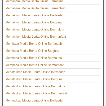
Memahami Media Berita Online Bermakna
Memahami Media Berita Online Bermanfaat
Memaklumi Media Berita Online Berfaedah
Memaklumi Media Berita Online Berguna
Memaklumi Media Berita Online Bermakna
Memaklumi Media Berita Online Bermanfaat
Membaca Media Berita Online Berfaedah
Membaca Media Berita Online Berguna
Membaca Media Berita Online Bermakna
Membaca Media Berita Online Bermanfaat
Menafsirkan Media Berita Online Berfaedah
Menafsirkan Media Berita Online Berguna
Menafsirkan Media Berita Online Bermakna
Menafsirkan Media Berita Online Bermanfaat
Menangkap Media Berita Online Berfaedah