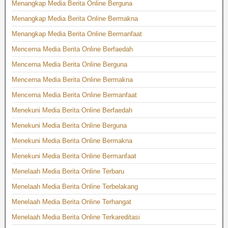
Menangkap Media Berita Online Berguna
Menangkap Media Berita Online Bermakna
Menangkap Media Berita Online Bermanfaat
Mencerna Media Berita Online Berfaedah
Mencerna Media Berita Online Berguna
Mencerna Media Berita Online Bermakna
Mencerna Media Berita Online Bermanfaat
Menekuni Media Berita Online Berfaedah
Menekuni Media Berita Online Berguna
Menekuni Media Berita Online Bermakna
Menekuni Media Berita Online Bermanfaat
Menelaah Media Berita Online Terbaru
Menelaah Media Berita Online Terbelakang
Menelaah Media Berita Online Terhangat
Menelaah Media Berita Online Terkareditasi