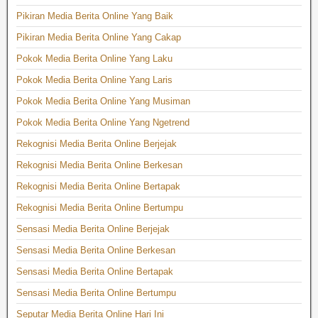
Pikiran Media Berita Online Yang Baik
Pikiran Media Berita Online Yang Cakap
Pokok Media Berita Online Yang Laku
Pokok Media Berita Online Yang Laris
Pokok Media Berita Online Yang Musiman
Pokok Media Berita Online Yang Ngetrend
Rekognisi Media Berita Online Berjejak
Rekognisi Media Berita Online Berkesan
Rekognisi Media Berita Online Bertapak
Rekognisi Media Berita Online Bertumpu
Sensasi Media Berita Online Berjejak
Sensasi Media Berita Online Berkesan
Sensasi Media Berita Online Bertapak
Sensasi Media Berita Online Bertumpu
Seputar Media Berita Online Hari Ini