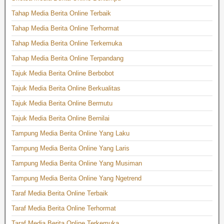
Tahap Media Berita Online Terbaik
Tahap Media Berita Online Terhormat
Tahap Media Berita Online Terkemuka
Tahap Media Berita Online Terpandang
Tajuk Media Berita Online Berbobot
Tajuk Media Berita Online Berkualitas
Tajuk Media Berita Online Bermutu
Tajuk Media Berita Online Bernilai
Tampung Media Berita Online Yang Laku
Tampung Media Berita Online Yang Laris
Tampung Media Berita Online Yang Musiman
Tampung Media Berita Online Yang Ngetrend
Taraf Media Berita Online Terbaik
Taraf Media Berita Online Terhormat
Taraf Media Berita Online Terkemuka