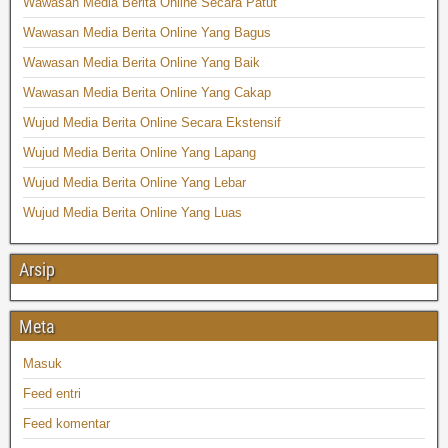
Wawasan Media Berita Online Secara Patut
Wawasan Media Berita Online Yang Bagus
Wawasan Media Berita Online Yang Baik
Wawasan Media Berita Online Yang Cakap
Wujud Media Berita Online Secara Ekstensif
Wujud Media Berita Online Yang Lapang
Wujud Media Berita Online Yang Lebar
Wujud Media Berita Online Yang Luas
Arsip
Meta
Masuk
Feed entri
Feed komentar