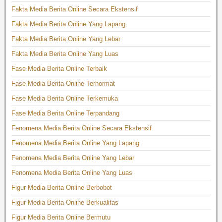
Fakta Media Berita Online Secara Ekstensif
Fakta Media Berita Online Yang Lapang
Fakta Media Berita Online Yang Lebar
Fakta Media Berita Online Yang Luas
Fase Media Berita Online Terbaik
Fase Media Berita Online Terhormat
Fase Media Berita Online Terkemuka
Fase Media Berita Online Terpandang
Fenomena Media Berita Online Secara Ekstensif
Fenomena Media Berita Online Yang Lapang
Fenomena Media Berita Online Yang Lebar
Fenomena Media Berita Online Yang Luas
Figur Media Berita Online Berbobot
Figur Media Berita Online Berkualitas
Figur Media Berita Online Bermutu