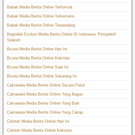
Babak Media Berita Online Terhormat
Babak Media Berita Online Terkemuka
Babak Media Berita Online Terpandang
Beginilah Evolusi Media Berita Online Di Indonesia: Perspektif
Sejarah
Bicara Media Berita Online Hari Ini
Bicara Media Berita Online Kekinian
Bicara Media Berita Online Saat Ini
Bicara Media Berita Online Sekarang Ini
Cakrawala Media Berita Online Secara Patut
Cakrawala Media Berita Online Yang Bagus
Cakrawala Media Berita Online Yang Baik
Cakrawala Media Berita Online Yang Cakap
Celoteh Media Berita Online Hari Ini
Celoteh Media Berita Online Kekinian