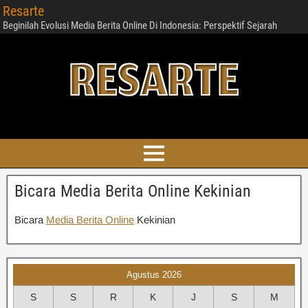
Resarte
Beginilah Evolusi Media Berita Online Di Indonesia: Perspektif Sejarah
Bicara Media Berita Online Kekinian
Bicara
Media Berita Online
Kekinian
Agustus 2026
S
S
R
K
J
S
M