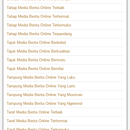
Tahap Media Berita Online Terbaik
Tahap Media Berita Online Terhormat
Tahap Media Berita Online Terkemuka
Tahap Media Berita Online Terpandang
Tajuk Media Berita Online Berbobot
Tajuk Media Berita Online Berkualitas
Tajuk Media Berita Online Bermutu
Tajuk Media Berita Online Bernilai
Tampung Media Berita Online Yang Laku
Tampung Media Berita Online Yang Laris
Tampung Media Berita Online Yang Musiman
Tampung Media Berita Online Yang Ngetrend
Taraf Media Berita Online Terbaik
Taraf Media Berita Online Terhormat
Taraf Media Berita Online Terkemuka