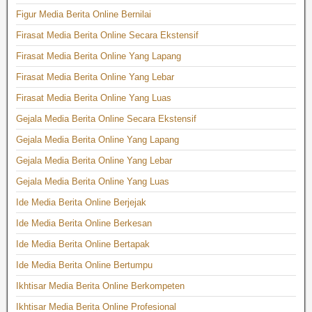
Figur Media Berita Online Bernilai
Firasat Media Berita Online Secara Ekstensif
Firasat Media Berita Online Yang Lapang
Firasat Media Berita Online Yang Lebar
Firasat Media Berita Online Yang Luas
Gejala Media Berita Online Secara Ekstensif
Gejala Media Berita Online Yang Lapang
Gejala Media Berita Online Yang Lebar
Gejala Media Berita Online Yang Luas
Ide Media Berita Online Berjejak
Ide Media Berita Online Berkesan
Ide Media Berita Online Bertapak
Ide Media Berita Online Bertumpu
Ikhtisar Media Berita Online Berkompeten
Ikhtisar Media Berita Online Profesional