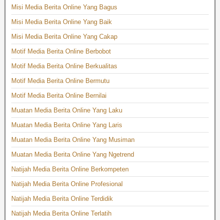
Misi Media Berita Online Yang Bagus
Misi Media Berita Online Yang Baik
Misi Media Berita Online Yang Cakap
Motif Media Berita Online Berbobot
Motif Media Berita Online Berkualitas
Motif Media Berita Online Bermutu
Motif Media Berita Online Bernilai
Muatan Media Berita Online Yang Laku
Muatan Media Berita Online Yang Laris
Muatan Media Berita Online Yang Musiman
Muatan Media Berita Online Yang Ngetrend
Natijah Media Berita Online Berkompeten
Natijah Media Berita Online Profesional
Natijah Media Berita Online Terdidik
Natijah Media Berita Online Terlatih