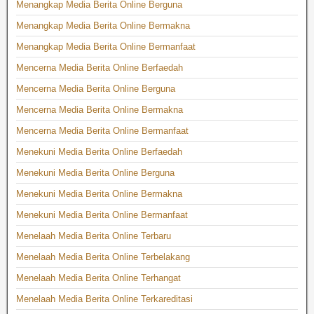
Menangkap Media Berita Online Berguna
Menangkap Media Berita Online Bermakna
Menangkap Media Berita Online Bermanfaat
Mencerna Media Berita Online Berfaedah
Mencerna Media Berita Online Berguna
Mencerna Media Berita Online Bermakna
Mencerna Media Berita Online Bermanfaat
Menekuni Media Berita Online Berfaedah
Menekuni Media Berita Online Berguna
Menekuni Media Berita Online Bermakna
Menekuni Media Berita Online Bermanfaat
Menelaah Media Berita Online Terbaru
Menelaah Media Berita Online Terbelakang
Menelaah Media Berita Online Terhangat
Menelaah Media Berita Online Terkareditasi