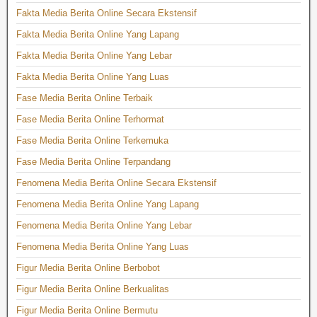
Fakta Media Berita Online Secara Ekstensif
Fakta Media Berita Online Yang Lapang
Fakta Media Berita Online Yang Lebar
Fakta Media Berita Online Yang Luas
Fase Media Berita Online Terbaik
Fase Media Berita Online Terhormat
Fase Media Berita Online Terkemuka
Fase Media Berita Online Terpandang
Fenomena Media Berita Online Secara Ekstensif
Fenomena Media Berita Online Yang Lapang
Fenomena Media Berita Online Yang Lebar
Fenomena Media Berita Online Yang Luas
Figur Media Berita Online Berbobot
Figur Media Berita Online Berkualitas
Figur Media Berita Online Bermutu