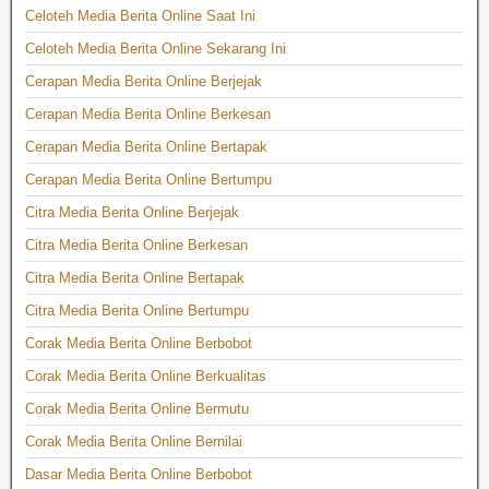
Celoteh Media Berita Online Saat Ini
Celoteh Media Berita Online Sekarang Ini
Cerapan Media Berita Online Berjejak
Cerapan Media Berita Online Berkesan
Cerapan Media Berita Online Bertapak
Cerapan Media Berita Online Bertumpu
Citra Media Berita Online Berjejak
Citra Media Berita Online Berkesan
Citra Media Berita Online Bertapak
Citra Media Berita Online Bertumpu
Corak Media Berita Online Berbobot
Corak Media Berita Online Berkualitas
Corak Media Berita Online Bermutu
Corak Media Berita Online Bernilai
Dasar Media Berita Online Berbobot