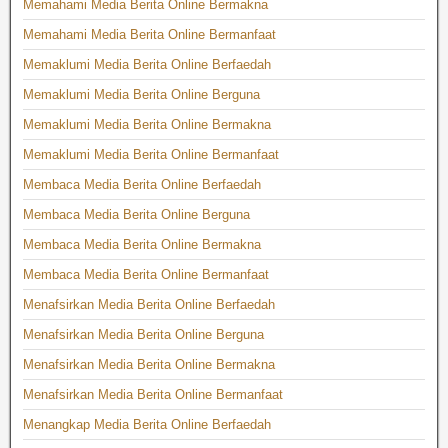
Memahami Media Berita Online Bermakna
Memahami Media Berita Online Bermanfaat
Memaklumi Media Berita Online Berfaedah
Memaklumi Media Berita Online Berguna
Memaklumi Media Berita Online Bermakna
Memaklumi Media Berita Online Bermanfaat
Membaca Media Berita Online Berfaedah
Membaca Media Berita Online Berguna
Membaca Media Berita Online Bermakna
Membaca Media Berita Online Bermanfaat
Menafsirkan Media Berita Online Berfaedah
Menafsirkan Media Berita Online Berguna
Menafsirkan Media Berita Online Bermakna
Menafsirkan Media Berita Online Bermanfaat
Menangkap Media Berita Online Berfaedah