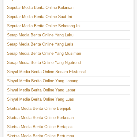
Seputar Media Berita Online Kekinian
Seputar Media Berita Online Saat Ini
Seputar Media Berita Online Sekarang Ini
Serap Media Berita Online Yang Laku
Serap Media Berita Online Yang Laris
Serap Media Berita Online Yang Musiman
Serap Media Berita Online Yang Ngetrend
Sinyal Media Berita Online Secara Ekstensif
Sinyal Media Berita Online Yang Lapang
Sinyal Media Berita Online Yang Lebar
Sinyal Media Berita Online Yang Luas
Sketsa Media Berita Online Berjejak
Sketsa Media Berita Online Berkesan
Sketsa Media Berita Online Bertapak
Sketsa Media Berita Online Bertumpu