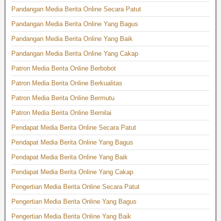
Pandangan Media Berita Online Secara Patut
Pandangan Media Berita Online Yang Bagus
Pandangan Media Berita Online Yang Baik
Pandangan Media Berita Online Yang Cakap
Patron Media Berita Online Berbobot
Patron Media Berita Online Berkualitas
Patron Media Berita Online Bermutu
Patron Media Berita Online Bernilai
Pendapat Media Berita Online Secara Patut
Pendapat Media Berita Online Yang Bagus
Pendapat Media Berita Online Yang Baik
Pendapat Media Berita Online Yang Cakap
Pengertian Media Berita Online Secara Patut
Pengertian Media Berita Online Yang Bagus
Pengertian Media Berita Online Yang Baik