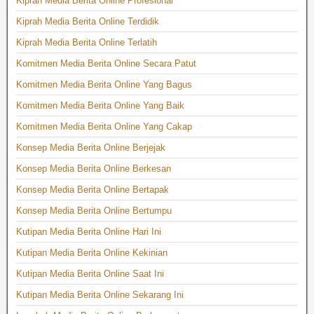
Kiprah Media Berita Online Profesional
Kiprah Media Berita Online Terdidik
Kiprah Media Berita Online Terlatih
Komitmen Media Berita Online Secara Patut
Komitmen Media Berita Online Yang Bagus
Komitmen Media Berita Online Yang Baik
Komitmen Media Berita Online Yang Cakap
Konsep Media Berita Online Berjejak
Konsep Media Berita Online Berkesan
Konsep Media Berita Online Bertapak
Konsep Media Berita Online Bertumpu
Kutipan Media Berita Online Hari Ini
Kutipan Media Berita Online Kekinian
Kutipan Media Berita Online Saat Ini
Kutipan Media Berita Online Sekarang Ini