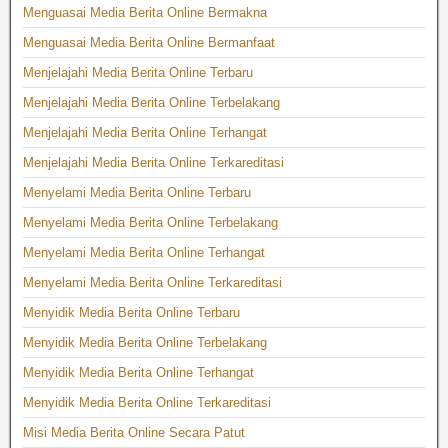
Menguasai Media Berita Online Bermakna
Menguasai Media Berita Online Bermanfaat
Menjelajahi Media Berita Online Terbaru
Menjelajahi Media Berita Online Terbelakang
Menjelajahi Media Berita Online Terhangat
Menjelajahi Media Berita Online Terkareditasi
Menyelami Media Berita Online Terbaru
Menyelami Media Berita Online Terbelakang
Menyelami Media Berita Online Terhangat
Menyelami Media Berita Online Terkareditasi
Menyidik Media Berita Online Terbaru
Menyidik Media Berita Online Terbelakang
Menyidik Media Berita Online Terhangat
Menyidik Media Berita Online Terkareditasi
Misi Media Berita Online Secara Patut