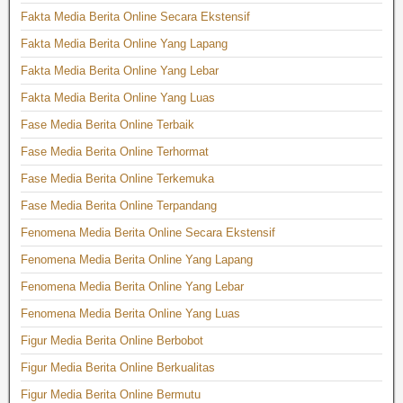
Fakta Media Berita Online Secara Ekstensif
Fakta Media Berita Online Yang Lapang
Fakta Media Berita Online Yang Lebar
Fakta Media Berita Online Yang Luas
Fase Media Berita Online Terbaik
Fase Media Berita Online Terhormat
Fase Media Berita Online Terkemuka
Fase Media Berita Online Terpandang
Fenomena Media Berita Online Secara Ekstensif
Fenomena Media Berita Online Yang Lapang
Fenomena Media Berita Online Yang Lebar
Fenomena Media Berita Online Yang Luas
Figur Media Berita Online Berbobot
Figur Media Berita Online Berkualitas
Figur Media Berita Online Bermutu