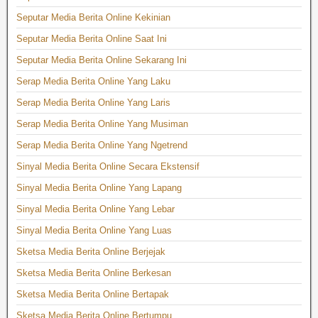
Seputar Media Berita Online Kekinian
Seputar Media Berita Online Saat Ini
Seputar Media Berita Online Sekarang Ini
Serap Media Berita Online Yang Laku
Serap Media Berita Online Yang Laris
Serap Media Berita Online Yang Musiman
Serap Media Berita Online Yang Ngetrend
Sinyal Media Berita Online Secara Ekstensif
Sinyal Media Berita Online Yang Lapang
Sinyal Media Berita Online Yang Lebar
Sinyal Media Berita Online Yang Luas
Sketsa Media Berita Online Berjejak
Sketsa Media Berita Online Berkesan
Sketsa Media Berita Online Bertapak
Sketsa Media Berita Online Bertumpu