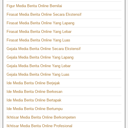
Figur Media Berita Online Bernilai
Firasat Media Berita Online Secara Ekstensif
Firasat Media Berita Online Yang Lapang
Firasat Media Berita Online Yang Lebar
Firasat Media Berita Online Yang Luas
Gejala Media Berita Online Secara Ekstensif
Gejala Media Berita Online Yang Lapang
Gejala Media Berita Online Yang Lebar
Gejala Media Berita Online Yang Luas
Ide Media Berita Online Berjejak
Ide Media Berita Online Berkesan
Ide Media Berita Online Bertapak
Ide Media Berita Online Bertumpu
Ikhtisar Media Berita Online Berkompeten
Ikhtisar Media Berita Online Profesional