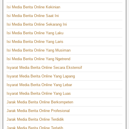
Isi Media Berita Online Kekinian
Isi Media Berita Online Saat Ini
Isi Media Berita Online Sekarang Ini
Isi Media Berita Online Yang Laku
Isi Media Berita Online Yang Laris
Isi Media Berita Online Yang Musiman
Isi Media Berita Online Yang Ngetrend
Isyarat Media Berita Online Secara Ekstensif
Isyarat Media Berita Online Yang Lapang
Isyarat Media Berita Online Yang Lebar
Isyarat Media Berita Online Yang Luas
Jarak Media Berita Online Berkompeten
Jarak Media Berita Online Profesional
Jarak Media Berita Online Terdidik
Jarak Media Berita Online Terlatih