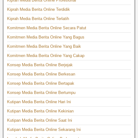
Kiprah Media Berita Online Profesional
Kiprah Media Berita Online Terdidik
Kiprah Media Berita Online Terlatih
Komitmen Media Berita Online Secara Patut
Komitmen Media Berita Online Yang Bagus
Komitmen Media Berita Online Yang Baik
Komitmen Media Berita Online Yang Cakap
Konsep Media Berita Online Berjejak
Konsep Media Berita Online Berkesan
Konsep Media Berita Online Bertapak
Konsep Media Berita Online Bertumpu
Kutipan Media Berita Online Hari Ini
Kutipan Media Berita Online Kekinian
Kutipan Media Berita Online Saat Ini
Kutipan Media Berita Online Sekarang Ini