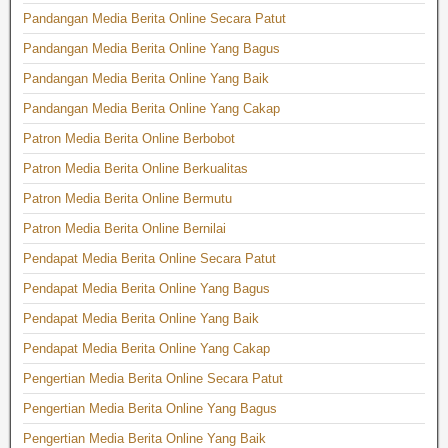
Pandangan Media Berita Online Secara Patut
Pandangan Media Berita Online Yang Bagus
Pandangan Media Berita Online Yang Baik
Pandangan Media Berita Online Yang Cakap
Patron Media Berita Online Berbobot
Patron Media Berita Online Berkualitas
Patron Media Berita Online Bermutu
Patron Media Berita Online Bernilai
Pendapat Media Berita Online Secara Patut
Pendapat Media Berita Online Yang Bagus
Pendapat Media Berita Online Yang Baik
Pendapat Media Berita Online Yang Cakap
Pengertian Media Berita Online Secara Patut
Pengertian Media Berita Online Yang Bagus
Pengertian Media Berita Online Yang Baik