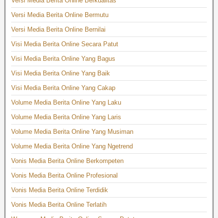
Versi Media Berita Online Berkualitas
Versi Media Berita Online Bermutu
Versi Media Berita Online Bernilai
Visi Media Berita Online Secara Patut
Visi Media Berita Online Yang Bagus
Visi Media Berita Online Yang Baik
Visi Media Berita Online Yang Cakap
Volume Media Berita Online Yang Laku
Volume Media Berita Online Yang Laris
Volume Media Berita Online Yang Musiman
Volume Media Berita Online Yang Ngetrend
Vonis Media Berita Online Berkompeten
Vonis Media Berita Online Profesional
Vonis Media Berita Online Terdidik
Vonis Media Berita Online Terlatih