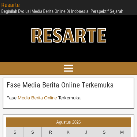
Resarte
Beginilah Evolusi Media Berita Online Di Indonesia: Perspektif Sejarah
Fase Media Berita Online Terkemuka
Fase
Media Berita Online
Terkemuka
Agustus 2026
S
S
R
K
J
S
M