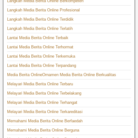
Langkah Media Berita Online Berkompeten
Langkah Media Berita Online Profesional
Langkah Media Berita Online Terdidik
Langkah Media Berita Online Terlatih
Lantai Media Berita Online Terbaik
Lantai Media Berita Online Terhormat
Lantai Media Berita Online Terkemuka
Lantai Media Berita Online Terpandang
Media Berita OnlineOrnamen Media Berita Online Berkualitas
Melayari Media Berita Online Terbaru
Melayari Media Berita Online Terbelakang
Melayari Media Berita Online Terhangat
Melayari Media Berita Online Terkareditasi
Memahami Media Berita Online Berfaedah
Memahami Media Berita Online Berguna