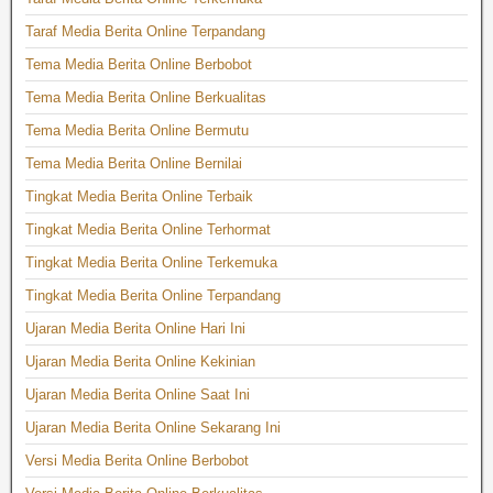
Taraf Media Berita Online Terpandang
Tema Media Berita Online Berbobot
Tema Media Berita Online Berkualitas
Tema Media Berita Online Bermutu
Tema Media Berita Online Bernilai
Tingkat Media Berita Online Terbaik
Tingkat Media Berita Online Terhormat
Tingkat Media Berita Online Terkemuka
Tingkat Media Berita Online Terpandang
Ujaran Media Berita Online Hari Ini
Ujaran Media Berita Online Kekinian
Ujaran Media Berita Online Saat Ini
Ujaran Media Berita Online Sekarang Ini
Versi Media Berita Online Berbobot