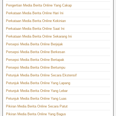
Pengertian Media Berita Online Yang Cakap
Perkataan Media Berita Online Hari Ini
Perkataan Media Berita Online Kekinian
Perkataan Media Berita Online Saat Ini
Perkataan Media Berita Online Sekarang Ini
Persepsi Media Berita Online Berjejak
Persepsi Media Berita Online Berkesan
Persepsi Media Berita Online Bertapak
Persepsi Media Berita Online Bertumpu
Petunjuk Media Berita Online Secara Ekstensif
Petunjuk Media Berita Online Yang Lapang
Petunjuk Media Berita Online Yang Lebar
Petunjuk Media Berita Online Yang Luas
Pikiran Media Berita Online Secara Patut
Pikiran Media Berita Online Yang Bagus