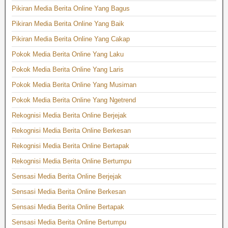
Pikiran Media Berita Online Yang Bagus
Pikiran Media Berita Online Yang Baik
Pikiran Media Berita Online Yang Cakap
Pokok Media Berita Online Yang Laku
Pokok Media Berita Online Yang Laris
Pokok Media Berita Online Yang Musiman
Pokok Media Berita Online Yang Ngetrend
Rekognisi Media Berita Online Berjejak
Rekognisi Media Berita Online Berkesan
Rekognisi Media Berita Online Bertapak
Rekognisi Media Berita Online Bertumpu
Sensasi Media Berita Online Berjejak
Sensasi Media Berita Online Berkesan
Sensasi Media Berita Online Bertapak
Sensasi Media Berita Online Bertumpu