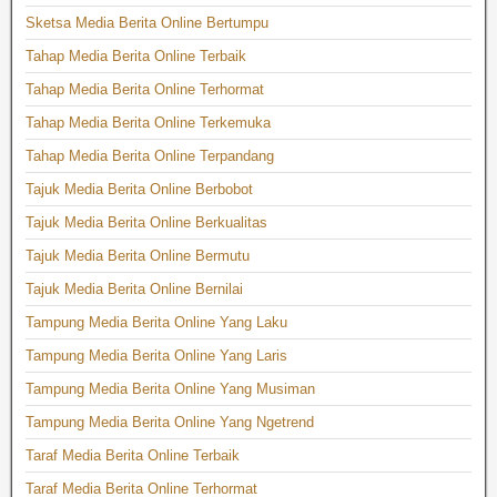
Sketsa Media Berita Online Bertumpu
Tahap Media Berita Online Terbaik
Tahap Media Berita Online Terhormat
Tahap Media Berita Online Terkemuka
Tahap Media Berita Online Terpandang
Tajuk Media Berita Online Berbobot
Tajuk Media Berita Online Berkualitas
Tajuk Media Berita Online Bermutu
Tajuk Media Berita Online Bernilai
Tampung Media Berita Online Yang Laku
Tampung Media Berita Online Yang Laris
Tampung Media Berita Online Yang Musiman
Tampung Media Berita Online Yang Ngetrend
Taraf Media Berita Online Terbaik
Taraf Media Berita Online Terhormat