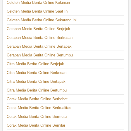
Celoteh Media Berita Online Kekinian
Celoteh Media Berita Online Saat Ini
Celoteh Media Berita Online Sekarang Ini
Cerapan Media Berita Online Berjejak
Cerapan Media Berita Online Berkesan
Cerapan Media Berita Online Bertapak
Cerapan Media Berita Online Bertumpu
Citra Media Berita Online Berjejak
Citra Media Berita Online Berkesan
Citra Media Berita Online Bertapak
Citra Media Berita Online Bertumpu
Corak Media Berita Online Berbobot
Corak Media Berita Online Berkualitas
Corak Media Berita Online Bermutu
Corak Media Berita Online Bernilai