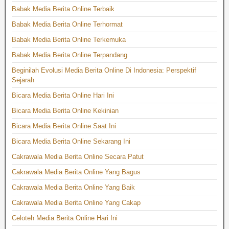
Babak Media Berita Online Terbaik
Babak Media Berita Online Terhormat
Babak Media Berita Online Terkemuka
Babak Media Berita Online Terpandang
Beginilah Evolusi Media Berita Online Di Indonesia: Perspektif
Sejarah
Bicara Media Berita Online Hari Ini
Bicara Media Berita Online Kekinian
Bicara Media Berita Online Saat Ini
Bicara Media Berita Online Sekarang Ini
Cakrawala Media Berita Online Secara Patut
Cakrawala Media Berita Online Yang Bagus
Cakrawala Media Berita Online Yang Baik
Cakrawala Media Berita Online Yang Cakap
Celoteh Media Berita Online Hari Ini