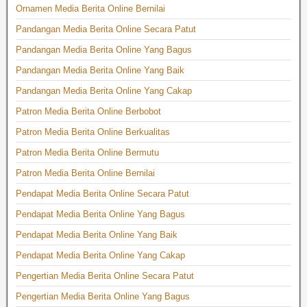
Ornamen Media Berita Online Bernilai
Pandangan Media Berita Online Secara Patut
Pandangan Media Berita Online Yang Bagus
Pandangan Media Berita Online Yang Baik
Pandangan Media Berita Online Yang Cakap
Patron Media Berita Online Berbobot
Patron Media Berita Online Berkualitas
Patron Media Berita Online Bermutu
Patron Media Berita Online Bernilai
Pendapat Media Berita Online Secara Patut
Pendapat Media Berita Online Yang Bagus
Pendapat Media Berita Online Yang Baik
Pendapat Media Berita Online Yang Cakap
Pengertian Media Berita Online Secara Patut
Pengertian Media Berita Online Yang Bagus