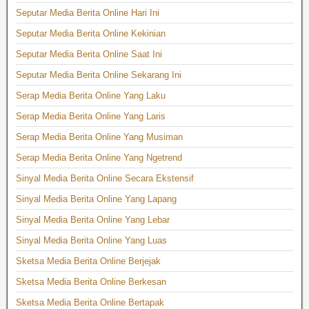
Seputar Media Berita Online Hari Ini
Seputar Media Berita Online Kekinian
Seputar Media Berita Online Saat Ini
Seputar Media Berita Online Sekarang Ini
Serap Media Berita Online Yang Laku
Serap Media Berita Online Yang Laris
Serap Media Berita Online Yang Musiman
Serap Media Berita Online Yang Ngetrend
Sinyal Media Berita Online Secara Ekstensif
Sinyal Media Berita Online Yang Lapang
Sinyal Media Berita Online Yang Lebar
Sinyal Media Berita Online Yang Luas
Sketsa Media Berita Online Berjejak
Sketsa Media Berita Online Berkesan
Sketsa Media Berita Online Bertapak