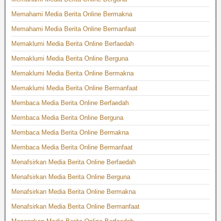
Memahami Media Berita Online Bermakna
Memahami Media Berita Online Bermanfaat
Memaklumi Media Berita Online Berfaedah
Memaklumi Media Berita Online Berguna
Memaklumi Media Berita Online Bermakna
Memaklumi Media Berita Online Bermanfaat
Membaca Media Berita Online Berfaedah
Membaca Media Berita Online Berguna
Membaca Media Berita Online Bermakna
Membaca Media Berita Online Bermanfaat
Menafsirkan Media Berita Online Berfaedah
Menafsirkan Media Berita Online Berguna
Menafsirkan Media Berita Online Bermakna
Menafsirkan Media Berita Online Bermanfaat