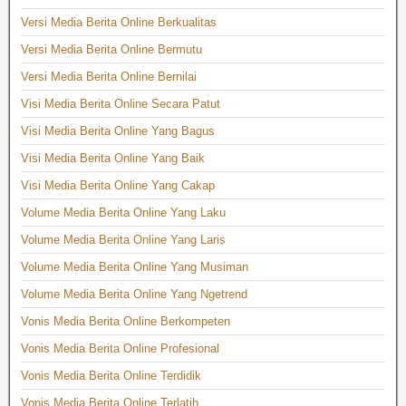
Versi Media Berita Online Berkualitas
Versi Media Berita Online Bermutu
Versi Media Berita Online Bernilai
Visi Media Berita Online Secara Patut
Visi Media Berita Online Yang Bagus
Visi Media Berita Online Yang Baik
Visi Media Berita Online Yang Cakap
Volume Media Berita Online Yang Laku
Volume Media Berita Online Yang Laris
Volume Media Berita Online Yang Musiman
Volume Media Berita Online Yang Ngetrend
Vonis Media Berita Online Berkompeten
Vonis Media Berita Online Profesional
Vonis Media Berita Online Terdidik
Vonis Media Berita Online Terlatih