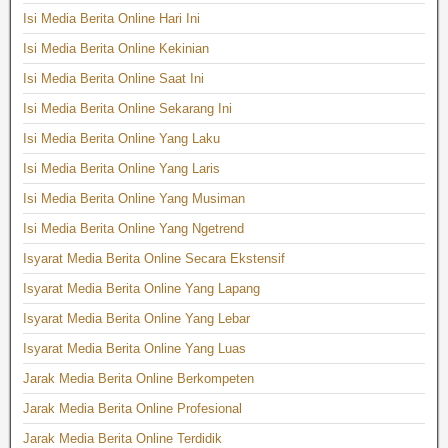
Isi Media Berita Online Hari Ini
Isi Media Berita Online Kekinian
Isi Media Berita Online Saat Ini
Isi Media Berita Online Sekarang Ini
Isi Media Berita Online Yang Laku
Isi Media Berita Online Yang Laris
Isi Media Berita Online Yang Musiman
Isi Media Berita Online Yang Ngetrend
Isyarat Media Berita Online Secara Ekstensif
Isyarat Media Berita Online Yang Lapang
Isyarat Media Berita Online Yang Lebar
Isyarat Media Berita Online Yang Luas
Jarak Media Berita Online Berkompeten
Jarak Media Berita Online Profesional
Jarak Media Berita Online Terdidik