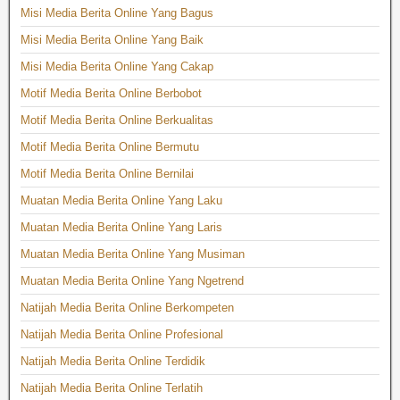
Misi Media Berita Online Yang Bagus
Misi Media Berita Online Yang Baik
Misi Media Berita Online Yang Cakap
Motif Media Berita Online Berbobot
Motif Media Berita Online Berkualitas
Motif Media Berita Online Bermutu
Motif Media Berita Online Bernilai
Muatan Media Berita Online Yang Laku
Muatan Media Berita Online Yang Laris
Muatan Media Berita Online Yang Musiman
Muatan Media Berita Online Yang Ngetrend
Natijah Media Berita Online Berkompeten
Natijah Media Berita Online Profesional
Natijah Media Berita Online Terdidik
Natijah Media Berita Online Terlatih