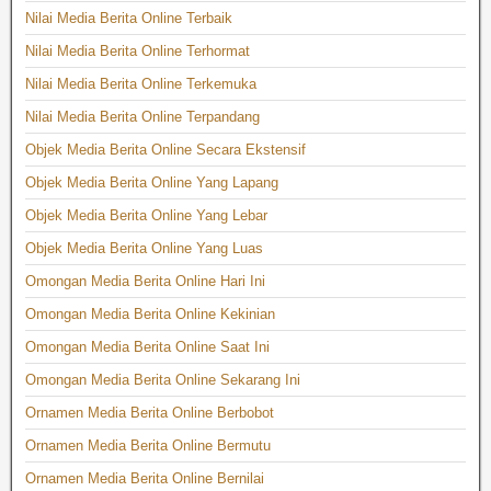
Nilai Media Berita Online Terbaik
Nilai Media Berita Online Terhormat
Nilai Media Berita Online Terkemuka
Nilai Media Berita Online Terpandang
Objek Media Berita Online Secara Ekstensif
Objek Media Berita Online Yang Lapang
Objek Media Berita Online Yang Lebar
Objek Media Berita Online Yang Luas
Omongan Media Berita Online Hari Ini
Omongan Media Berita Online Kekinian
Omongan Media Berita Online Saat Ini
Omongan Media Berita Online Sekarang Ini
Ornamen Media Berita Online Berbobot
Ornamen Media Berita Online Bermutu
Ornamen Media Berita Online Bernilai