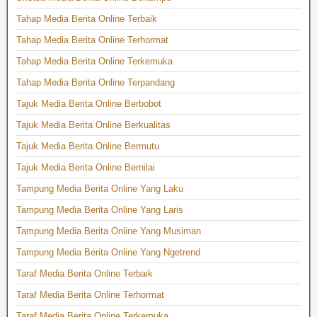
Tahap Media Berita Online Terbaik
Tahap Media Berita Online Terhormat
Tahap Media Berita Online Terkemuka
Tahap Media Berita Online Terpandang
Tajuk Media Berita Online Berbobot
Tajuk Media Berita Online Berkualitas
Tajuk Media Berita Online Bermutu
Tajuk Media Berita Online Bernilai
Tampung Media Berita Online Yang Laku
Tampung Media Berita Online Yang Laris
Tampung Media Berita Online Yang Musiman
Tampung Media Berita Online Yang Ngetrend
Taraf Media Berita Online Terbaik
Taraf Media Berita Online Terhormat
Taraf Media Berita Online Terkemuka