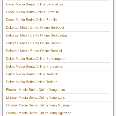
Dasar Media Berita Online Berkualitas
Dasar Media Berita Online Bermutu
Dasar Media Berita Online Bernilai
Dekorasi Media Berita Online Berbobot
Dekorasi Media Berita Online Berkualitas
Dekorasi Media Berita Online Bermutu
Dekorasi Media Berita Online Bernilai
Dekrit Media Berita Online Berkompeten
Dekrit Media Berita Online Profesional
Dekrit Media Berita Online Terdidik
Dekrit Media Berita Online Terlatih
Ekstrak Media Berita Online Yang Laku
Ekstrak Media Berita Online Yang Laris
Ekstrak Media Berita Online Yang Musiman
Ekstrak Media Berita Online Yang Ngetrend