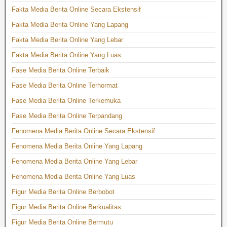
Fakta Media Berita Online Secara Ekstensif
Fakta Media Berita Online Yang Lapang
Fakta Media Berita Online Yang Lebar
Fakta Media Berita Online Yang Luas
Fase Media Berita Online Terbaik
Fase Media Berita Online Terhormat
Fase Media Berita Online Terkemuka
Fase Media Berita Online Terpandang
Fenomena Media Berita Online Secara Ekstensif
Fenomena Media Berita Online Yang Lapang
Fenomena Media Berita Online Yang Lebar
Fenomena Media Berita Online Yang Luas
Figur Media Berita Online Berbobot
Figur Media Berita Online Berkualitas
Figur Media Berita Online Bermutu