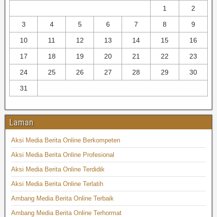
1
2
3
4
5
6
7
8
9
10
11
12
13
14
15
16
17
18
19
20
21
22
23
24
25
26
27
28
29
30
31
Laman
Aksi Media Berita Online Berkompeten
Aksi Media Berita Online Profesional
Aksi Media Berita Online Terdidik
Aksi Media Berita Online Terlatih
Ambang Media Berita Online Terbaik
Ambang Media Berita Online Terhormat