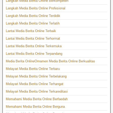
Langkah Media Berita Online Berkompeten
Langkah Media Berita Online Profesional
Langkah Media Berita Online Terdidik
Langkah Media Berita Online Terlatih
Lantai Media Berita Online Terbaik
Lantai Media Berita Online Terhormat
Lantai Media Berita Online Terkemuka
Lantai Media Berita Online Terpandang
Media Berita OnlineOrnamen Media Berita Online Berkualitas
Melayari Media Berita Online Terbaru
Melayari Media Berita Online Terbelakang
Melayari Media Berita Online Terhangat
Melayari Media Berita Online Terkareditasi
Memahami Media Berita Online Berfaedah
Memahami Media Berita Online Berguna