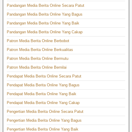
Pandangan Media Berita Online Secara Patut
Pandangan Media Berita Online Yang Bagus
Pandangan Media Berita Online Yang Baik
Pandangan Media Berita Online Yang Cakap
Patron Media Berita Online Berbobot
Patron Media Berita Online Berkualitas
Patron Media Berita Online Bermutu
Patron Media Berita Online Bernilai
Pendapat Media Berita Online Secara Patut
Pendapat Media Berita Online Yang Bagus
Pendapat Media Berita Online Yang Baik
Pendapat Media Berita Online Yang Cakap
Pengertian Media Berita Online Secara Patut
Pengertian Media Berita Online Yang Bagus
Pengertian Media Berita Online Yang Baik