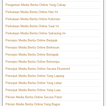
Pengertian Media Berita Online Yang Cakap
Perkataan Media Berita Online Hari Ini
Perkataan Media Berita Online Kekinian
Perkataan Media Berita Online Saat Ini
Perkataan Media Berita Online Sekarang Ini
Persepsi Media Berita Online Berjejak
Persepsi Media Berita Online Berkesan
Persepsi Media Berita Online Bertapak
Persepsi Media Berita Online Bertumpu
Petunjuk Media Berita Online Secara Ekstensif
Petunjuk Media Berita Online Yang Lapang
Petunjuk Media Berita Online Yang Lebar
Petunjuk Media Berita Online Yang Luas
Pikiran Media Berita Online Secara Patut
Pikiran Media Berita Online Yang Bagus