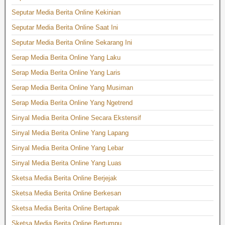
Seputar Media Berita Online Kekinian
Seputar Media Berita Online Saat Ini
Seputar Media Berita Online Sekarang Ini
Serap Media Berita Online Yang Laku
Serap Media Berita Online Yang Laris
Serap Media Berita Online Yang Musiman
Serap Media Berita Online Yang Ngetrend
Sinyal Media Berita Online Secara Ekstensif
Sinyal Media Berita Online Yang Lapang
Sinyal Media Berita Online Yang Lebar
Sinyal Media Berita Online Yang Luas
Sketsa Media Berita Online Berjejak
Sketsa Media Berita Online Berkesan
Sketsa Media Berita Online Bertapak
Sketsa Media Berita Online Bertumpu