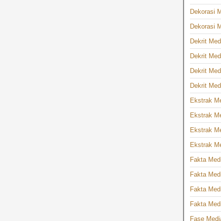
Dekorasi M
Dekorasi M
Dekrit Med
Dekrit Med
Dekrit Medi
Dekrit Medi
Ekstrak Me
Ekstrak Me
Ekstrak Me
Ekstrak Me
Fakta Medi
Fakta Medi
Fakta Medi
Fakta Medi
Fase Media