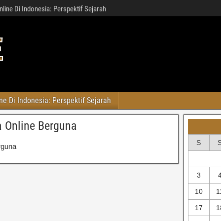
nline Di Indonesia: Perspektif Sejarah
ne Di Indonesia: Perspektif Sejarah
 Online Berguna
S
guna
3
10
1
17
1