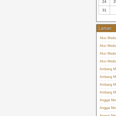
24
2
31
Laman
Aksi Media
Aksi Media
Aksi Media
Aksi Media 
Ambang Med
Ambang Med
Ambang Me
Ambang Me
Anggai Med
Anggai Med
Anggai Med