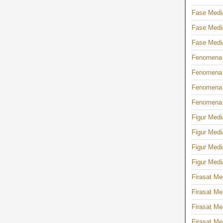
Fase Media
Fase Media
Fase Media
Fenomena M
Fenomena 
Fenomena 
Fenomena 
Figur Medi
Figur Medi
Figur Medi
Figur Media
Firasat Me
Firasat Me
Firasat Me
Firasat Me