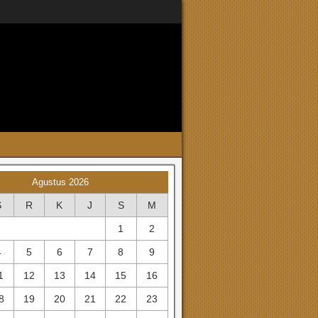
Agustus 2026
S
R
K
J
S
M
1
2
4
5
6
7
8
9
1
12
13
14
15
16
8
19
20
21
22
23