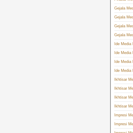
Gejala Med
Gejala Med
Gejala Med
Gejala Med
Ide Media 
Ide Media 
Ide Media 
Ide Media 
Ikhtisar M
Ikhtisar Me
Ikhtisar Me
Ikhtisar Me
Impresi Me
Impresi Me
Impresi Me