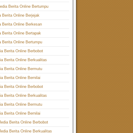
dia Berita Online Bertumpu
 Berita Online Berjejak
a Berita Online Berkesan
a Berita Online Bertapak
a Berita Online Bertumpu
a Berita Online Berbobot
a Berita Online Berkualitas
a Berita Online Bermutu
a Berita Online Bernilai
a Berita Online Berbobot
a Berita Online Berkualitas
a Berita Online Bermutu
a Berita Online Bernilai
edia Berita Online Berbobot
edia Berita Online Berkualitas