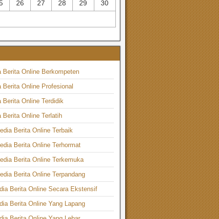
5
26
27
28
29
30
 Berita Online Berkompeten
 Berita Online Profesional
 Berita Online Terdidik
Berita Online Terlatih
ia Berita Online Terbaik
ia Berita Online Terhormat
dia Berita Online Terkemuka
dia Berita Online Terpandang
ia Berita Online Secara Ekstensif
ia Berita Online Yang Lapang
ia Berita Online Yang Lebar