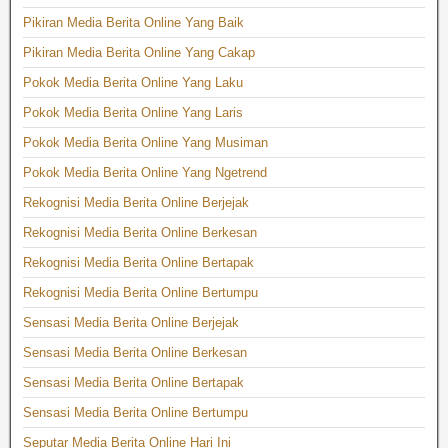
Pikiran Media Berita Online Yang Baik
Pikiran Media Berita Online Yang Cakap
Pokok Media Berita Online Yang Laku
Pokok Media Berita Online Yang Laris
Pokok Media Berita Online Yang Musiman
Pokok Media Berita Online Yang Ngetrend
Rekognisi Media Berita Online Berjejak
Rekognisi Media Berita Online Berkesan
Rekognisi Media Berita Online Bertapak
Rekognisi Media Berita Online Bertumpu
Sensasi Media Berita Online Berjejak
Sensasi Media Berita Online Berkesan
Sensasi Media Berita Online Bertapak
Sensasi Media Berita Online Bertumpu
Seputar Media Berita Online Hari Ini