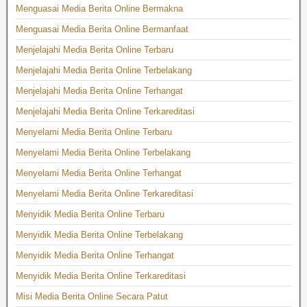
Menguasai Media Berita Online Bermakna
Menguasai Media Berita Online Bermanfaat
Menjelajahi Media Berita Online Terbaru
Menjelajahi Media Berita Online Terbelakang
Menjelajahi Media Berita Online Terhangat
Menjelajahi Media Berita Online Terkareditasi
Menyelami Media Berita Online Terbaru
Menyelami Media Berita Online Terbelakang
Menyelami Media Berita Online Terhangat
Menyelami Media Berita Online Terkareditasi
Menyidik Media Berita Online Terbaru
Menyidik Media Berita Online Terbelakang
Menyidik Media Berita Online Terhangat
Menyidik Media Berita Online Terkareditasi
Misi Media Berita Online Secara Patut