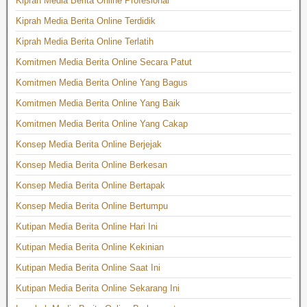
Kiprah Media Berita Online Profesional
Kiprah Media Berita Online Terdidik
Kiprah Media Berita Online Terlatih
Komitmen Media Berita Online Secara Patut
Komitmen Media Berita Online Yang Bagus
Komitmen Media Berita Online Yang Baik
Komitmen Media Berita Online Yang Cakap
Konsep Media Berita Online Berjejak
Konsep Media Berita Online Berkesan
Konsep Media Berita Online Bertapak
Konsep Media Berita Online Bertumpu
Kutipan Media Berita Online Hari Ini
Kutipan Media Berita Online Kekinian
Kutipan Media Berita Online Saat Ini
Kutipan Media Berita Online Sekarang Ini