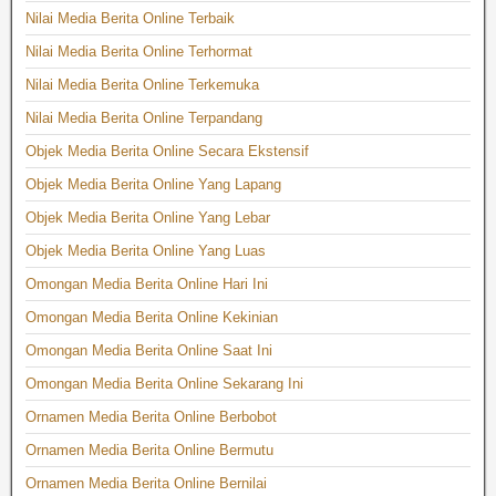
Nilai Media Berita Online Terbaik
Nilai Media Berita Online Terhormat
Nilai Media Berita Online Terkemuka
Nilai Media Berita Online Terpandang
Objek Media Berita Online Secara Ekstensif
Objek Media Berita Online Yang Lapang
Objek Media Berita Online Yang Lebar
Objek Media Berita Online Yang Luas
Omongan Media Berita Online Hari Ini
Omongan Media Berita Online Kekinian
Omongan Media Berita Online Saat Ini
Omongan Media Berita Online Sekarang Ini
Ornamen Media Berita Online Berbobot
Ornamen Media Berita Online Bermutu
Ornamen Media Berita Online Bernilai