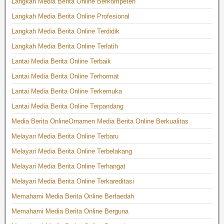
Langkah Media Berita Online Berkompeten
Langkah Media Berita Online Profesional
Langkah Media Berita Online Terdidik
Langkah Media Berita Online Terlatih
Lantai Media Berita Online Terbaik
Lantai Media Berita Online Terhormat
Lantai Media Berita Online Terkemuka
Lantai Media Berita Online Terpandang
Media Berita OnlineOrnamen Media Berita Online Berkualitas
Melayari Media Berita Online Terbaru
Melayari Media Berita Online Terbelakang
Melayari Media Berita Online Terhangat
Melayari Media Berita Online Terkareditasi
Memahami Media Berita Online Berfaedah
Memahami Media Berita Online Berguna