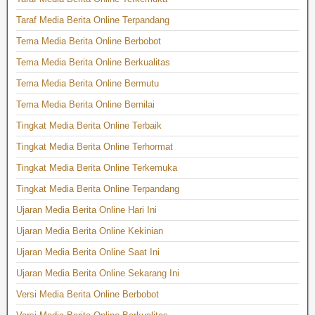
Taraf Media Berita Online Terpandang
Tema Media Berita Online Berbobot
Tema Media Berita Online Berkualitas
Tema Media Berita Online Bermutu
Tema Media Berita Online Bernilai
Tingkat Media Berita Online Terbaik
Tingkat Media Berita Online Terhormat
Tingkat Media Berita Online Terkemuka
Tingkat Media Berita Online Terpandang
Ujaran Media Berita Online Hari Ini
Ujaran Media Berita Online Kekinian
Ujaran Media Berita Online Saat Ini
Ujaran Media Berita Online Sekarang Ini
Versi Media Berita Online Berbobot