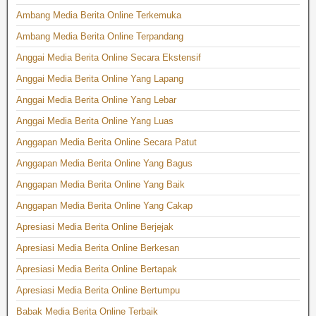
Ambang Media Berita Online Terkemuka
Ambang Media Berita Online Terpandang
Anggai Media Berita Online Secara Ekstensif
Anggai Media Berita Online Yang Lapang
Anggai Media Berita Online Yang Lebar
Anggai Media Berita Online Yang Luas
Anggapan Media Berita Online Secara Patut
Anggapan Media Berita Online Yang Bagus
Anggapan Media Berita Online Yang Baik
Anggapan Media Berita Online Yang Cakap
Apresiasi Media Berita Online Berjejak
Apresiasi Media Berita Online Berkesan
Apresiasi Media Berita Online Bertapak
Apresiasi Media Berita Online Bertumpu
Babak Media Berita Online Terbaik