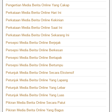
Pengertian Media Berita Online Yang Cakap
Perkataan Media Berita Online Hari Ini
Perkataan Media Berita Online Kekinian
Perkataan Media Berita Online Saat Ini
Perkataan Media Berita Online Sekarang Ini
Persepsi Media Berita Online Berjejak
Persepsi Media Berita Online Berkesan
Persepsi Media Berita Online Bertapak
Persepsi Media Berita Online Bertumpu
Petunjuk Media Berita Online Secara Ekstensif
Petunjuk Media Berita Online Yang Lapang
Petunjuk Media Berita Online Yang Lebar
Petunjuk Media Berita Online Yang Luas
Pikiran Media Berita Online Secara Patut
Pikiran Media Berita Online Yang Bagus