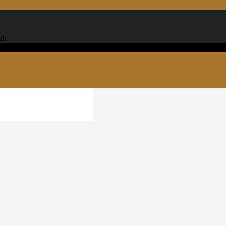
rah
f Sejarah