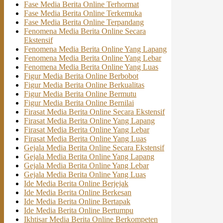
Fase Media Berita Online Terhormat
Fase Media Berita Online Terkemuka
Fase Media Berita Online Terpandang
Fenomena Media Berita Online Secara
Ekstensif
Fenomena Media Berita Online Yang Lapang
Fenomena Media Berita Online Yang Lebar
Fenomena Media Berita Online Yang Luas
Figur Media Berita Online Berbobot
Figur Media Berita Online Berkualitas
Figur Media Berita Online Bermutu
Figur Media Berita Online Bernilai
Firasat Media Berita Online Secara Ekstensif
Firasat Media Berita Online Yang Lapang
Firasat Media Berita Online Yang Lebar
Firasat Media Berita Online Yang Luas
Gejala Media Berita Online Secara Ekstensif
Gejala Media Berita Online Yang Lapang
Gejala Media Berita Online Yang Lebar
Gejala Media Berita Online Yang Luas
Ide Media Berita Online Berjejak
Ide Media Berita Online Berkesan
Ide Media Berita Online Bertapak
Ide Media Berita Online Bertumpu
Ikhtisar Media Berita Online Berkompeten