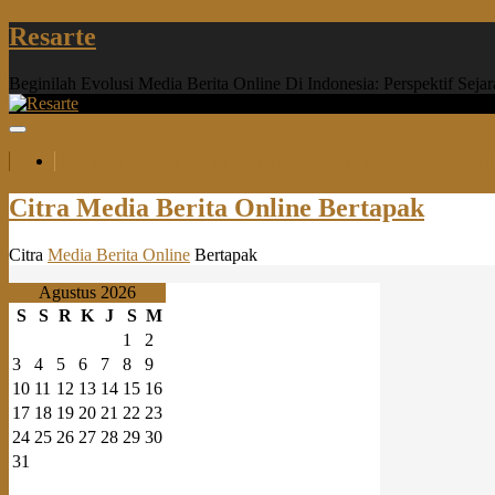
Resarte
Beginilah Evolusi Media Berita Online Di Indonesia: Perspektif Seja
Beginilah Evolusi Media Berita Online Di Indonesia: Perspekti
Citra Media Berita Online Bertapak
Citra
Media Berita Online
Bertapak
Agustus 2026
S
S
R
K
J
S
M
1
2
3
4
5
6
7
8
9
10
11
12
13
14
15
16
17
18
19
20
21
22
23
24
25
26
27
28
29
30
31