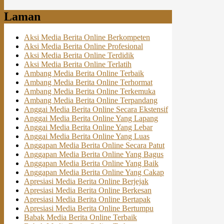
Laman
Aksi Media Berita Online Berkompeten
Aksi Media Berita Online Profesional
Aksi Media Berita Online Terdidik
Aksi Media Berita Online Terlatih
Ambang Media Berita Online Terbaik
Ambang Media Berita Online Terhormat
Ambang Media Berita Online Terkemuka
Ambang Media Berita Online Terpandang
Anggai Media Berita Online Secara Ekstensif
Anggai Media Berita Online Yang Lapang
Anggai Media Berita Online Yang Lebar
Anggai Media Berita Online Yang Luas
Anggapan Media Berita Online Secara Patut
Anggapan Media Berita Online Yang Bagus
Anggapan Media Berita Online Yang Baik
Anggapan Media Berita Online Yang Cakap
Apresiasi Media Berita Online Berjejak
Apresiasi Media Berita Online Berkesan
Apresiasi Media Berita Online Bertapak
Apresiasi Media Berita Online Bertumpu
Babak Media Berita Online Terbaik