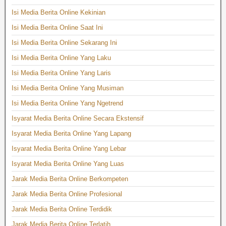
Isi Media Berita Online Kekinian
Isi Media Berita Online Saat Ini
Isi Media Berita Online Sekarang Ini
Isi Media Berita Online Yang Laku
Isi Media Berita Online Yang Laris
Isi Media Berita Online Yang Musiman
Isi Media Berita Online Yang Ngetrend
Isyarat Media Berita Online Secara Ekstensif
Isyarat Media Berita Online Yang Lapang
Isyarat Media Berita Online Yang Lebar
Isyarat Media Berita Online Yang Luas
Jarak Media Berita Online Berkompeten
Jarak Media Berita Online Profesional
Jarak Media Berita Online Terdidik
Jarak Media Berita Online Terlatih