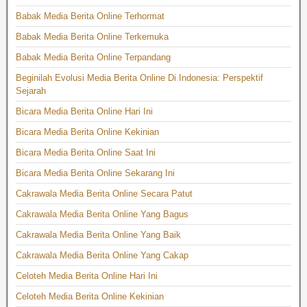
Babak Media Berita Online Terhormat
Babak Media Berita Online Terkemuka
Babak Media Berita Online Terpandang
Beginilah Evolusi Media Berita Online Di Indonesia: Perspektif
Sejarah
Bicara Media Berita Online Hari Ini
Bicara Media Berita Online Kekinian
Bicara Media Berita Online Saat Ini
Bicara Media Berita Online Sekarang Ini
Cakrawala Media Berita Online Secara Patut
Cakrawala Media Berita Online Yang Bagus
Cakrawala Media Berita Online Yang Baik
Cakrawala Media Berita Online Yang Cakap
Celoteh Media Berita Online Hari Ini
Celoteh Media Berita Online Kekinian