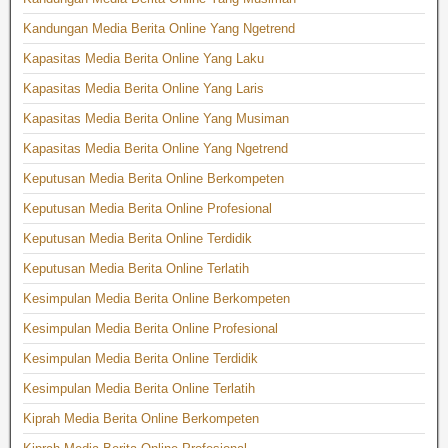
Kandungan Media Berita Online Yang Ngetrend
Kapasitas Media Berita Online Yang Laku
Kapasitas Media Berita Online Yang Laris
Kapasitas Media Berita Online Yang Musiman
Kapasitas Media Berita Online Yang Ngetrend
Keputusan Media Berita Online Berkompeten
Keputusan Media Berita Online Profesional
Keputusan Media Berita Online Terdidik
Keputusan Media Berita Online Terlatih
Kesimpulan Media Berita Online Berkompeten
Kesimpulan Media Berita Online Profesional
Kesimpulan Media Berita Online Terdidik
Kesimpulan Media Berita Online Terlatih
Kiprah Media Berita Online Berkompeten