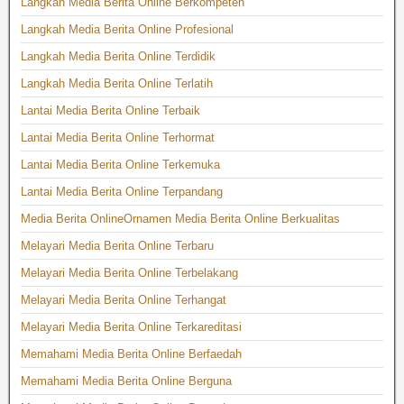
Langkah Media Berita Online Berkompeten
Langkah Media Berita Online Profesional
Langkah Media Berita Online Terdidik
Langkah Media Berita Online Terlatih
Lantai Media Berita Online Terbaik
Lantai Media Berita Online Terhormat
Lantai Media Berita Online Terkemuka
Lantai Media Berita Online Terpandang
Media Berita OnlineOrnamen Media Berita Online Berkualitas
Melayari Media Berita Online Terbaru
Melayari Media Berita Online Terbelakang
Melayari Media Berita Online Terhangat
Melayari Media Berita Online Terkareditasi
Memahami Media Berita Online Berfaedah
Memahami Media Berita Online Berguna