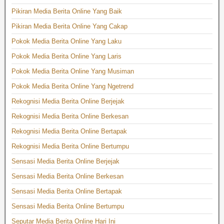
Pikiran Media Berita Online Yang Baik
Pikiran Media Berita Online Yang Cakap
Pokok Media Berita Online Yang Laku
Pokok Media Berita Online Yang Laris
Pokok Media Berita Online Yang Musiman
Pokok Media Berita Online Yang Ngetrend
Rekognisi Media Berita Online Berjejak
Rekognisi Media Berita Online Berkesan
Rekognisi Media Berita Online Bertapak
Rekognisi Media Berita Online Bertumpu
Sensasi Media Berita Online Berjejak
Sensasi Media Berita Online Berkesan
Sensasi Media Berita Online Bertapak
Sensasi Media Berita Online Bertumpu
Seputar Media Berita Online Hari Ini