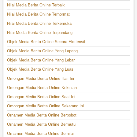
Nilai Media Berita Online Terbaik
Nilai Media Berita Online Terhormat
Nilai Media Berita Online Terkemuka
Nilai Media Berita Online Terpandang
Objek Media Berita Online Secara Ekstensif
Objek Media Berita Online Yang Lapang
Objek Media Berita Online Yang Lebar
Objek Media Berita Online Yang Luas
Omongan Media Berita Online Hari Ini
Omongan Media Berita Online Kekinian
Omongan Media Berita Online Saat Ini
Omongan Media Berita Online Sekarang Ini
Ornamen Media Berita Online Berbobot
Ornamen Media Berita Online Bermutu
Ornamen Media Berita Online Bernilai