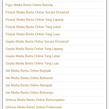
Figur Media Berita Online Bernilai
Firasat Media Berita Online Secara Ekstensif
Firasat Media Berita Online Yang Lapang
Firasat Media Berita Online Yang Lebar
Firasat Media Berita Online Yang Luas
Gejala Media Berita Online Secara Ekstensif
Gejala Media Berita Online Yang Lapang
Gejala Media Berita Online Yang Lebar
Gejala Media Berita Online Yang Luas
Ide Media Berita Online Berjejak
Ide Media Berita Online Berkesan
Ide Media Berita Online Bertapak
Ide Media Berita Online Bertumpu
Ikhtisar Media Berita Online Berkompeten
Ikhtisar Media Berita Online Profesional