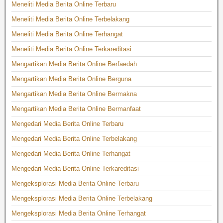
Meneliti Media Berita Online Terbaru
Meneliti Media Berita Online Terbelakang
Meneliti Media Berita Online Terhangat
Meneliti Media Berita Online Terkareditasi
Mengartikan Media Berita Online Berfaedah
Mengartikan Media Berita Online Berguna
Mengartikan Media Berita Online Bermakna
Mengartikan Media Berita Online Bermanfaat
Mengedari Media Berita Online Terbaru
Mengedari Media Berita Online Terbelakang
Mengedari Media Berita Online Terhangat
Mengedari Media Berita Online Terkareditasi
Mengeksplorasi Media Berita Online Terbaru
Mengeksplorasi Media Berita Online Terbelakang
Mengeksplorasi Media Berita Online Terhangat