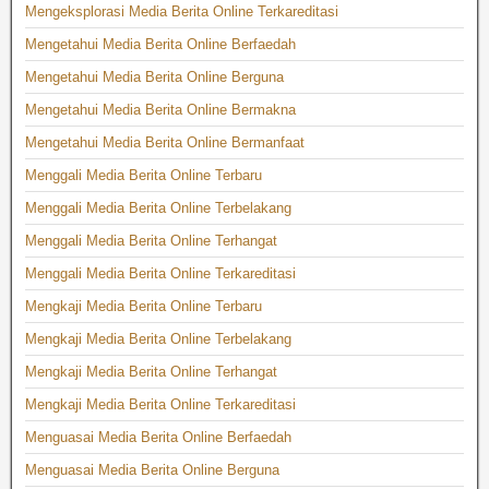
Mengeksplorasi Media Berita Online Terkareditasi
Mengetahui Media Berita Online Berfaedah
Mengetahui Media Berita Online Berguna
Mengetahui Media Berita Online Bermakna
Mengetahui Media Berita Online Bermanfaat
Menggali Media Berita Online Terbaru
Menggali Media Berita Online Terbelakang
Menggali Media Berita Online Terhangat
Menggali Media Berita Online Terkareditasi
Mengkaji Media Berita Online Terbaru
Mengkaji Media Berita Online Terbelakang
Mengkaji Media Berita Online Terhangat
Mengkaji Media Berita Online Terkareditasi
Menguasai Media Berita Online Berfaedah
Menguasai Media Berita Online Berguna