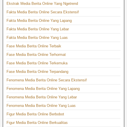
Ekstrak Media Berita Online Yang Ngetrend
Fakta Media Berita Online Secara Ekstensif
Fakta Media Berita Online Yang Lapang
Fakta Media Berita Online Yang Lebar
Fakta Media Berita Online Yang Luas
Fase Media Berita Online Terbaik
Fase Media Berita Online Terhormat
Fase Media Berita Online Terkemuka
Fase Media Berita Online Terpandang
Fenomena Media Berita Online Secara Ekstensif
Fenomena Media Berita Online Yang Lapang
Fenomena Media Berita Online Yang Lebar
Fenomena Media Berita Online Yang Luas
Figur Media Berita Online Berbobot
Figur Media Berita Online Berkualitas