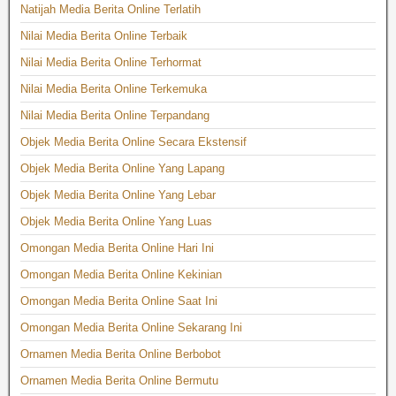
Natijah Media Berita Online Terlatih
Nilai Media Berita Online Terbaik
Nilai Media Berita Online Terhormat
Nilai Media Berita Online Terkemuka
Nilai Media Berita Online Terpandang
Objek Media Berita Online Secara Ekstensif
Objek Media Berita Online Yang Lapang
Objek Media Berita Online Yang Lebar
Objek Media Berita Online Yang Luas
Omongan Media Berita Online Hari Ini
Omongan Media Berita Online Kekinian
Omongan Media Berita Online Saat Ini
Omongan Media Berita Online Sekarang Ini
Ornamen Media Berita Online Berbobot
Ornamen Media Berita Online Bermutu