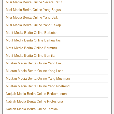
Misi Media Berita Online Secara Patut
Misi Media Berita Online Yang Bagus
Misi Media Berita Online Yang Baik
Misi Media Berita Online Yang Cakap
Motif Media Berita Online Berbobot
Motif Media Berita Online Berkualitas
Motif Media Berita Online Bermutu
Motif Media Berita Online Bernilai
Muatan Media Berita Online Yang Laku
Muatan Media Berita Online Yang Laris
Muatan Media Berita Online Yang Musiman
Muatan Media Berita Online Yang Ngetrend
Natijah Media Berita Online Berkompeten
Natijah Media Berita Online Profesional
Natijah Media Berita Online Terdidik