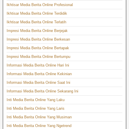
Ikhtisar Media Berita Online Profesional
Ikhtisar Media Berita Online Terdidik
Ikhtisar Media Berita Online Terlatih
Impresi Media Berita Online Berjejak
Impresi Media Berita Online Berkesan
Impresi Media Berita Online Bertapak
Impresi Media Berita Online Bertumpu
Informasi Media Berita Online Hari Ini
Informasi Media Berita Online Kekinian
Informasi Media Berita Online Saat Ini
Informasi Media Berita Online Sekarang Ini
Inti Media Berita Online Yang Laku
Inti Media Berita Online Yang Laris
Inti Media Berita Online Yang Musiman
Inti Media Berita Online Yang Ngetrend