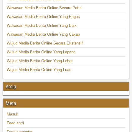
Wawasan Media Berita Online Secara Patut
Wawasan Media Berita Online Yang Bagus
Wawasan Media Berita Online Yang Baik
Wawasan Media Berita Online Yang Cakap
Wujud Media Berita Online Secara Ekstensif
Wujud Media Berita Online Yang Lapang
Wujud Media Berita Online Yang Lebar
Wujud Media Berita Online Yang Luas
Arsip
Meta
Masuk
Feed entri
Feed komentar