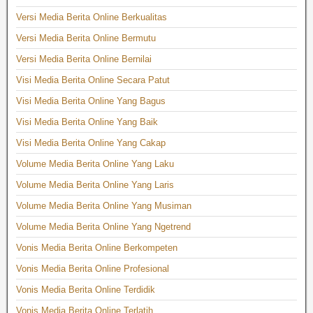
Versi Media Berita Online Berkualitas
Versi Media Berita Online Bermutu
Versi Media Berita Online Bernilai
Visi Media Berita Online Secara Patut
Visi Media Berita Online Yang Bagus
Visi Media Berita Online Yang Baik
Visi Media Berita Online Yang Cakap
Volume Media Berita Online Yang Laku
Volume Media Berita Online Yang Laris
Volume Media Berita Online Yang Musiman
Volume Media Berita Online Yang Ngetrend
Vonis Media Berita Online Berkompeten
Vonis Media Berita Online Profesional
Vonis Media Berita Online Terdidik
Vonis Media Berita Online Terlatih