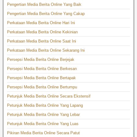
Pengertian Media Berita Online Yang Baik
Pengertian Media Berita Online Yang Cakap
Perkataan Media Berita Online Hari Ini
Perkataan Media Berita Online Kekinian
Perkataan Media Berita Online Saat Ini
Perkataan Media Berita Online Sekarang Ini
Persepsi Media Berita Online Berjejak
Persepsi Media Berita Online Berkesan
Persepsi Media Berita Online Bertapak
Persepsi Media Berita Online Bertumpu
Petunjuk Media Berita Online Secara Ekstensif
Petunjuk Media Berita Online Yang Lapang
Petunjuk Media Berita Online Yang Lebar
Petunjuk Media Berita Online Yang Luas
Pikiran Media Berita Online Secara Patut