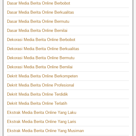
Dasar Media Berita Online Berbobot
Dasar Media Berita Online Berkualitas
Dasar Media Berita Online Bermutu
Dasar Media Berita Online Bernilai
Dekorasi Media Berita Online Berbobot
Dekorasi Media Berita Online Berkualitas
Dekorasi Media Berita Online Bermutu
Dekorasi Media Berita Online Bernilai
Dekrit Media Berita Online Berkompeten
Dekrit Media Berita Online Profesional
Dekrit Media Berita Online Terdidik
Dekrit Media Berita Online Terlatih
Ekstrak Media Berita Online Yang Laku
Ekstrak Media Berita Online Yang Laris
Ekstrak Media Berita Online Yang Musiman