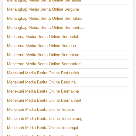
Menangkap Media Berita Online Berfaedah
Menangkap Media Berita Online Berguna
Menangkap Media Berita Online Bermakna
Menangkap Media Berita Online Bermanfaat
Mencerna Media Berita Online Berfaedah
Mencerna Media Berita Online Berguna
Mencerna Media Berita Online Bermakna
Mencerna Media Berita Online Bermanfaat
Menekuni Media Berita Online Berfaedah
Menekuni Media Berita Online Berguna
Menekuni Media Berita Online Bermakna
Menekuni Media Berita Online Bermanfaat
Menelaah Media Berita Online Terbaru
Menelaah Media Berita Online Terbelakang
Menelaah Media Berita Online Terhangat