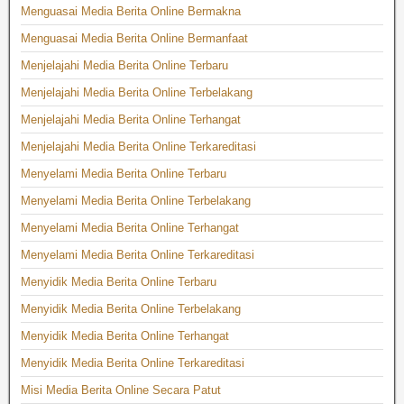
Menguasai Media Berita Online Bermakna
Menguasai Media Berita Online Bermanfaat
Menjelajahi Media Berita Online Terbaru
Menjelajahi Media Berita Online Terbelakang
Menjelajahi Media Berita Online Terhangat
Menjelajahi Media Berita Online Terkareditasi
Menyelami Media Berita Online Terbaru
Menyelami Media Berita Online Terbelakang
Menyelami Media Berita Online Terhangat
Menyelami Media Berita Online Terkareditasi
Menyidik Media Berita Online Terbaru
Menyidik Media Berita Online Terbelakang
Menyidik Media Berita Online Terhangat
Menyidik Media Berita Online Terkareditasi
Misi Media Berita Online Secara Patut