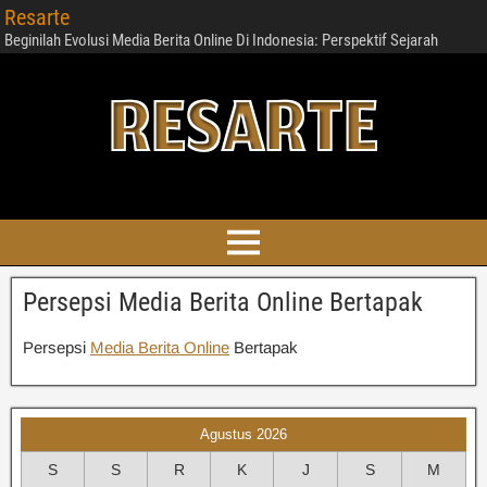
Resarte
Beginilah Evolusi Media Berita Online Di Indonesia: Perspektif Sejarah
Persepsi Media Berita Online Bertapak
Persepsi
Media Berita Online
Bertapak
Agustus 2026
S
S
R
K
J
S
M