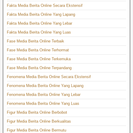
Fakta Media Berita Online Secara Ekstensif
Fakta Media Berita Online Yang Lapang
Fakta Media Berita Online Yang Lebar
Fakta Media Berita Online Yang Luas
Fase Media Berita Online Terbaik
Fase Media Berita Online Terhormat
Fase Media Berita Online Terkemuka
Fase Media Berita Online Terpandang
Fenomena Media Berita Online Secara Ekstensif
Fenomena Media Berita Online Yang Lapang
Fenomena Media Berita Online Yang Lebar
Fenomena Media Berita Online Yang Luas
Figur Media Berita Online Berbobot
Figur Media Berita Online Berkualitas
Figur Media Berita Online Bermutu