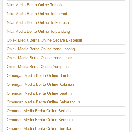
Nilai Media Berita Online Terbaik
Nilai Media Berita Online Terhormat
Nilai Media Berita Online Terkemuka
Nilai Media Berita Online Terpandang
Objek Media Berita Online Secara Ekstensif
Objek Media Berita Online Yang Lapang
Objek Media Berita Online Yang Lebar
Objek Media Berita Online Yang Luas
Omongan Media Berita Online Hari Ini
Omongan Media Berita Online Kekinian
Omongan Media Berita Online Saat Ini
Omongan Media Berita Online Sekarang Ini
Ornamen Media Berita Online Berbobot
Ornamen Media Berita Online Bermutu
Ornamen Media Berita Online Bernilai