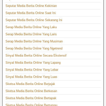
Seputar Media Berita Online Kekinian
Seputar Media Berita Online Saat Ini
Seputar Media Berita Online Sekarang Ini
Serap Media Berita Online Yang Laku
Serap Media Berita Online Yang Laris
Serap Media Berita Online Yang Musiman
Serap Media Berita Online Yang Ngetrend
Sinyal Media Berita Online Secara Ekstensif
Sinyal Media Berita Online Yang Lapang
Sinyal Media Berita Online Yang Lebar
Sinyal Media Berita Online Yang Luas
Sketsa Media Berita Online Berjejak
Sketsa Media Berita Online Berkesan
Sketsa Media Berita Online Bertapak
Sketsa Media Berita Online Bertumpu