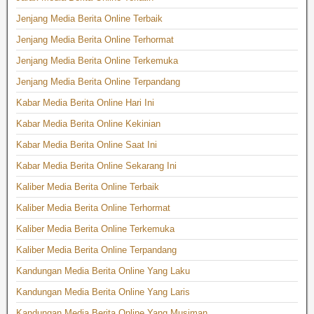
Jenjang Media Berita Online Terbaik
Jenjang Media Berita Online Terhormat
Jenjang Media Berita Online Terkemuka
Jenjang Media Berita Online Terpandang
Kabar Media Berita Online Hari Ini
Kabar Media Berita Online Kekinian
Kabar Media Berita Online Saat Ini
Kabar Media Berita Online Sekarang Ini
Kaliber Media Berita Online Terbaik
Kaliber Media Berita Online Terhormat
Kaliber Media Berita Online Terkemuka
Kaliber Media Berita Online Terpandang
Kandungan Media Berita Online Yang Laku
Kandungan Media Berita Online Yang Laris
Kandungan Media Berita Online Yang Musiman