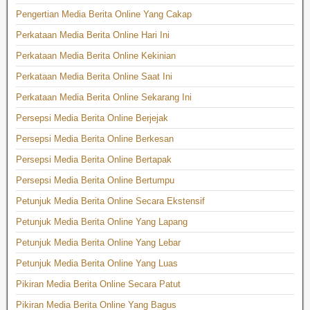
Pengertian Media Berita Online Yang Cakap
Perkataan Media Berita Online Hari Ini
Perkataan Media Berita Online Kekinian
Perkataan Media Berita Online Saat Ini
Perkataan Media Berita Online Sekarang Ini
Persepsi Media Berita Online Berjejak
Persepsi Media Berita Online Berkesan
Persepsi Media Berita Online Bertapak
Persepsi Media Berita Online Bertumpu
Petunjuk Media Berita Online Secara Ekstensif
Petunjuk Media Berita Online Yang Lapang
Petunjuk Media Berita Online Yang Lebar
Petunjuk Media Berita Online Yang Luas
Pikiran Media Berita Online Secara Patut
Pikiran Media Berita Online Yang Bagus