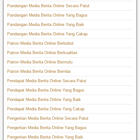
Pandangan Media Berita Online Secara Patut
Pandangan Media Berita Online Yang Bagus
Pandangan Media Berita Online Yang Baik
Pandangan Media Berita Online Yang Cakap
Patron Media Berita Online Berbobot
Patron Media Berita Online Berkualitas
Patron Media Berita Online Bermutu
Patron Media Berita Online Bernilai
Pendapat Media Berita Online Secara Patut
Pendapat Media Berita Online Yang Bagus
Pendapat Media Berita Online Yang Baik
Pendapat Media Berita Online Yang Cakap
Pengertian Media Berita Online Secara Patut
Pengertian Media Berita Online Yang Bagus
Pengertian Media Berita Online Yang Baik