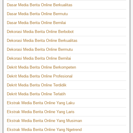
Dasar Media Berita Online Berkualitas
Dasar Media Berita Online Bermutu
Dasar Media Berita Online Bernilai
Dekorasi Media Berita Online Berbobot
Dekorasi Media Berita Online Berkualitas
Dekorasi Media Berita Online Bermutu
Dekorasi Media Berita Online Bernilai
Dekrit Media Berita Online Berkompeten
Dekrit Media Berita Online Profesional
Dekrit Media Berita Online Terdidik
Dekrit Media Berita Online Terlatih
Ekstrak Media Berita Online Yang Laku
Ekstrak Media Berita Online Yang Laris
Ekstrak Media Berita Online Yang Musiman
Ekstrak Media Berita Online Yang Ngetrend