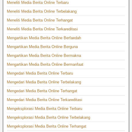
Meneliti Media Berita Online Terbaru
Meneliti Media Berita Online Terbelakang
Meneliti Media Berita Online Terhangat
Meneliti Media Berita Online Terkareditasi
Mengartikan Media Berita Online Berfaedah
Mengartikan Media Berita Online Berguna
Mengartikan Media Berita Online Bermakna
Mengartikan Media Berita Online Bermanfaat
Mengedari Media Berita Online Terbaru
Mengedari Media Berita Online Terbelakang
Mengedari Media Berita Online Terhangat
Mengedari Media Berita Online Terkareditasi
Mengeksplorasi Media Berita Online Terbaru
Mengeksplorasi Media Berita Online Terbelakang
Mengeksplorasi Media Berita Online Terhangat