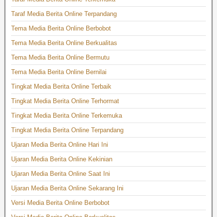
Taraf Media Berita Online Terpandang
Tema Media Berita Online Berbobot
Tema Media Berita Online Berkualitas
Tema Media Berita Online Bermutu
Tema Media Berita Online Bernilai
Tingkat Media Berita Online Terbaik
Tingkat Media Berita Online Terhormat
Tingkat Media Berita Online Terkemuka
Tingkat Media Berita Online Terpandang
Ujaran Media Berita Online Hari Ini
Ujaran Media Berita Online Kekinian
Ujaran Media Berita Online Saat Ini
Ujaran Media Berita Online Sekarang Ini
Versi Media Berita Online Berbobot