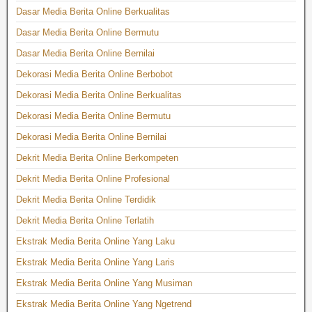
Dasar Media Berita Online Berkualitas
Dasar Media Berita Online Bermutu
Dasar Media Berita Online Bernilai
Dekorasi Media Berita Online Berbobot
Dekorasi Media Berita Online Berkualitas
Dekorasi Media Berita Online Bermutu
Dekorasi Media Berita Online Bernilai
Dekrit Media Berita Online Berkompeten
Dekrit Media Berita Online Profesional
Dekrit Media Berita Online Terdidik
Dekrit Media Berita Online Terlatih
Ekstrak Media Berita Online Yang Laku
Ekstrak Media Berita Online Yang Laris
Ekstrak Media Berita Online Yang Musiman
Ekstrak Media Berita Online Yang Ngetrend