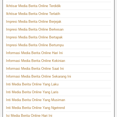
Ikhtisar Media Berita Online Terdidik
Ikhtisar Media Berita Online Terlatih
Impresi Media Berita Online Berjejak
Impresi Media Berita Online Berkesan
Impresi Media Berita Online Bertapak
Impresi Media Berita Online Bertumpu
Informasi Media Berita Online Hari Ini
Informasi Media Berita Online Kekinian
Informasi Media Berita Online Saat Ini
Informasi Media Berita Online Sekarang Ini
Inti Media Berita Online Yang Laku
Inti Media Berita Online Yang Laris
Inti Media Berita Online Yang Musiman
Inti Media Berita Online Yang Ngetrend
Isi Media Berita Online Hari Ini