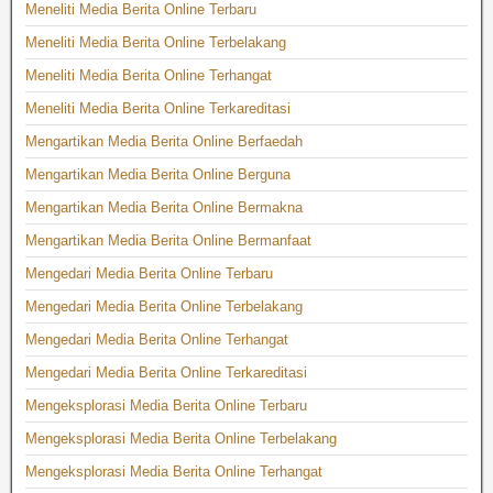
Meneliti Media Berita Online Terbaru
Meneliti Media Berita Online Terbelakang
Meneliti Media Berita Online Terhangat
Meneliti Media Berita Online Terkareditasi
Mengartikan Media Berita Online Berfaedah
Mengartikan Media Berita Online Berguna
Mengartikan Media Berita Online Bermakna
Mengartikan Media Berita Online Bermanfaat
Mengedari Media Berita Online Terbaru
Mengedari Media Berita Online Terbelakang
Mengedari Media Berita Online Terhangat
Mengedari Media Berita Online Terkareditasi
Mengeksplorasi Media Berita Online Terbaru
Mengeksplorasi Media Berita Online Terbelakang
Mengeksplorasi Media Berita Online Terhangat