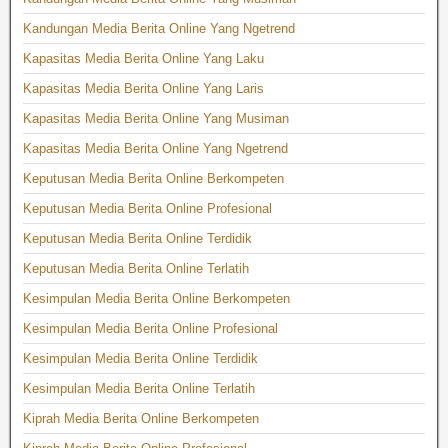
Kandungan Media Berita Online Yang Ngetrend
Kapasitas Media Berita Online Yang Laku
Kapasitas Media Berita Online Yang Laris
Kapasitas Media Berita Online Yang Musiman
Kapasitas Media Berita Online Yang Ngetrend
Keputusan Media Berita Online Berkompeten
Keputusan Media Berita Online Profesional
Keputusan Media Berita Online Terdidik
Keputusan Media Berita Online Terlatih
Kesimpulan Media Berita Online Berkompeten
Kesimpulan Media Berita Online Profesional
Kesimpulan Media Berita Online Terdidik
Kesimpulan Media Berita Online Terlatih
Kiprah Media Berita Online Berkompeten