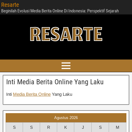
Resarte
Beginilah Evolusi Media Berita Online Di Indonesia: Perspektif Sejarah
Inti Media Berita Online Yang Laku
Inti
Media Berita Online
Yang Laku
Agustus 2026
S
S
R
K
J
S
M