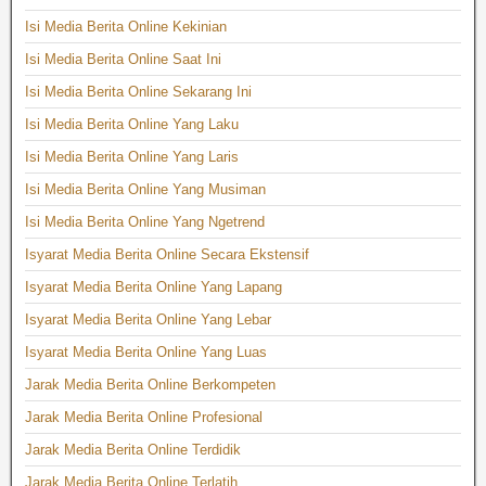
Isi Media Berita Online Kekinian
Isi Media Berita Online Saat Ini
Isi Media Berita Online Sekarang Ini
Isi Media Berita Online Yang Laku
Isi Media Berita Online Yang Laris
Isi Media Berita Online Yang Musiman
Isi Media Berita Online Yang Ngetrend
Isyarat Media Berita Online Secara Ekstensif
Isyarat Media Berita Online Yang Lapang
Isyarat Media Berita Online Yang Lebar
Isyarat Media Berita Online Yang Luas
Jarak Media Berita Online Berkompeten
Jarak Media Berita Online Profesional
Jarak Media Berita Online Terdidik
Jarak Media Berita Online Terlatih