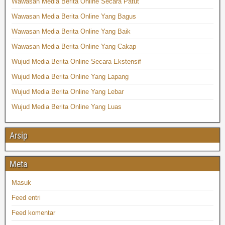
Wawasan Media Berita Online Secara Patut
Wawasan Media Berita Online Yang Bagus
Wawasan Media Berita Online Yang Baik
Wawasan Media Berita Online Yang Cakap
Wujud Media Berita Online Secara Ekstensif
Wujud Media Berita Online Yang Lapang
Wujud Media Berita Online Yang Lebar
Wujud Media Berita Online Yang Luas
Arsip
Meta
Masuk
Feed entri
Feed komentar