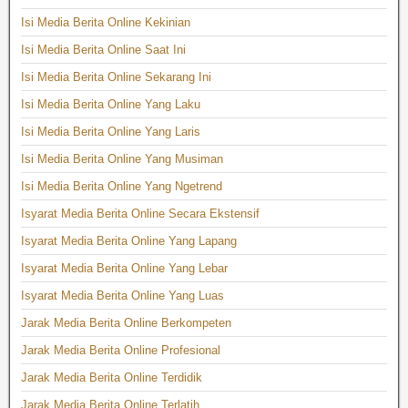
Isi Media Berita Online Kekinian
Isi Media Berita Online Saat Ini
Isi Media Berita Online Sekarang Ini
Isi Media Berita Online Yang Laku
Isi Media Berita Online Yang Laris
Isi Media Berita Online Yang Musiman
Isi Media Berita Online Yang Ngetrend
Isyarat Media Berita Online Secara Ekstensif
Isyarat Media Berita Online Yang Lapang
Isyarat Media Berita Online Yang Lebar
Isyarat Media Berita Online Yang Luas
Jarak Media Berita Online Berkompeten
Jarak Media Berita Online Profesional
Jarak Media Berita Online Terdidik
Jarak Media Berita Online Terlatih