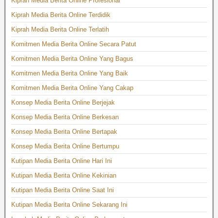
Kiprah Media Berita Online Profesional
Kiprah Media Berita Online Terdidik
Kiprah Media Berita Online Terlatih
Komitmen Media Berita Online Secara Patut
Komitmen Media Berita Online Yang Bagus
Komitmen Media Berita Online Yang Baik
Komitmen Media Berita Online Yang Cakap
Konsep Media Berita Online Berjejak
Konsep Media Berita Online Berkesan
Konsep Media Berita Online Bertapak
Konsep Media Berita Online Bertumpu
Kutipan Media Berita Online Hari Ini
Kutipan Media Berita Online Kekinian
Kutipan Media Berita Online Saat Ini
Kutipan Media Berita Online Sekarang Ini