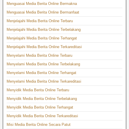
Menguasai Media Berita Online Bermakna
Menguasai Media Berita Online Bermanfaat
Menjelajahi Media Berita Online Terbaru
Menjelajahi Media Berita Online Terbelakang
Menjelajahi Media Berita Online Terhangat
Menjelajahi Media Berita Online Terkareditasi
Menyelami Media Berita Online Terbaru
Menyelami Media Berita Online Terbelakang
Menyelami Media Berita Online Terhangat
Menyelami Media Berita Online Terkareditasi
Menyidik Media Berita Online Terbaru
Menyidik Media Berita Online Terbelakang
Menyidik Media Berita Online Terhangat
Menyidik Media Berita Online Terkareditasi
Misi Media Berita Online Secara Patut