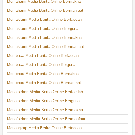
Memahami Media Berita Online Bermakna
Memahami Media Berita Online Bermanfaat
Memaklumi Media Berita Online Berfaedah
Memaklumi Media Berita Online Berguna
Memaklumi Media Berita Online Bermakna
Memaklumi Media Berita Online Bermanfaat
Membaca Media Berita Online Berfaedah
Membaca Media Berita Online Berguna
Membaca Media Berita Online Bermakna
Membaca Media Berita Online Bermanfaat
Menafsirkan Media Berita Online Berfaedah
Menafsirkan Media Berita Online Berguna
Menafsirkan Media Berita Online Bermakna
Menafsirkan Media Berita Online Bermanfaat
Menangkap Media Berita Online Berfaedah