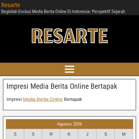
Resarte
Beginilah Evolusi Media Berita Online Di Indonesia: Perspektif Sejarah
Impresi Media Berita Online Bertapak
Impresi
Media Berita Online
Bertapak
Agustus 2026
S
S
R
K
J
S
M