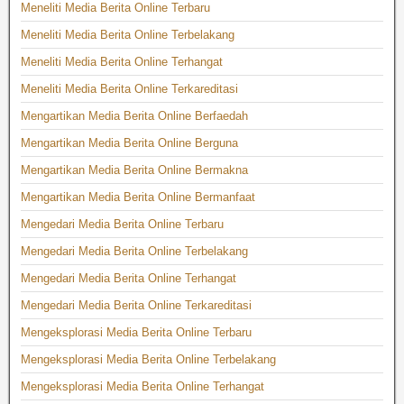
Meneliti Media Berita Online Terbaru
Meneliti Media Berita Online Terbelakang
Meneliti Media Berita Online Terhangat
Meneliti Media Berita Online Terkareditasi
Mengartikan Media Berita Online Berfaedah
Mengartikan Media Berita Online Berguna
Mengartikan Media Berita Online Bermakna
Mengartikan Media Berita Online Bermanfaat
Mengedari Media Berita Online Terbaru
Mengedari Media Berita Online Terbelakang
Mengedari Media Berita Online Terhangat
Mengedari Media Berita Online Terkareditasi
Mengeksplorasi Media Berita Online Terbaru
Mengeksplorasi Media Berita Online Terbelakang
Mengeksplorasi Media Berita Online Terhangat