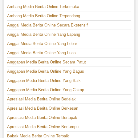
Ambang Media Berita Online Terkemuka
Ambang Media Berita Online Terpandang
Anggai Media Berita Online Secara Ekstensif
Anggai Media Berita Online Yang Lapang
Anggai Media Berita Online Yang Lebar
Anggai Media Berita Online Yang Luas
Anggapan Media Berita Online Secara Patut
Anggapan Media Berita Online Yang Bagus
Anggapan Media Berita Online Yang Baik
Anggapan Media Berita Online Yang Cakap
Apresiasi Media Berita Online Berjejak
Apresiasi Media Berita Online Berkesan
Apresiasi Media Berita Online Bertapak
Apresiasi Media Berita Online Bertumpu
Babak Media Berita Online Terbaik