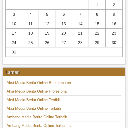
1
2
3
4
5
6
7
8
9
10
11
12
13
14
15
16
17
18
19
20
21
22
23
24
25
26
27
28
29
30
31
Laman
Aksi Media Berita Online Berkompeten
Aksi Media Berita Online Profesional
Aksi Media Berita Online Terdidik
Aksi Media Berita Online Terlatih
Ambang Media Berita Online Terbaik
Ambang Media Berita Online Terhormat