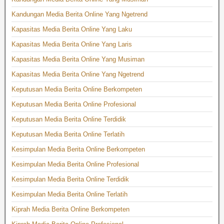
Kandungan Media Berita Online Yang Ngetrend
Kapasitas Media Berita Online Yang Laku
Kapasitas Media Berita Online Yang Laris
Kapasitas Media Berita Online Yang Musiman
Kapasitas Media Berita Online Yang Ngetrend
Keputusan Media Berita Online Berkompeten
Keputusan Media Berita Online Profesional
Keputusan Media Berita Online Terdidik
Keputusan Media Berita Online Terlatih
Kesimpulan Media Berita Online Berkompeten
Kesimpulan Media Berita Online Profesional
Kesimpulan Media Berita Online Terdidik
Kesimpulan Media Berita Online Terlatih
Kiprah Media Berita Online Berkompeten