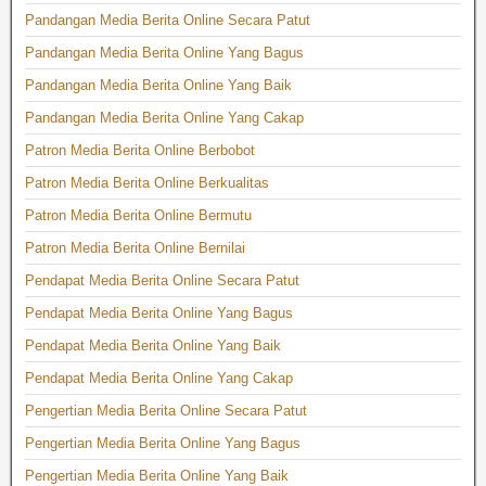
Pandangan Media Berita Online Secara Patut
Pandangan Media Berita Online Yang Bagus
Pandangan Media Berita Online Yang Baik
Pandangan Media Berita Online Yang Cakap
Patron Media Berita Online Berbobot
Patron Media Berita Online Berkualitas
Patron Media Berita Online Bermutu
Patron Media Berita Online Bernilai
Pendapat Media Berita Online Secara Patut
Pendapat Media Berita Online Yang Bagus
Pendapat Media Berita Online Yang Baik
Pendapat Media Berita Online Yang Cakap
Pengertian Media Berita Online Secara Patut
Pengertian Media Berita Online Yang Bagus
Pengertian Media Berita Online Yang Baik