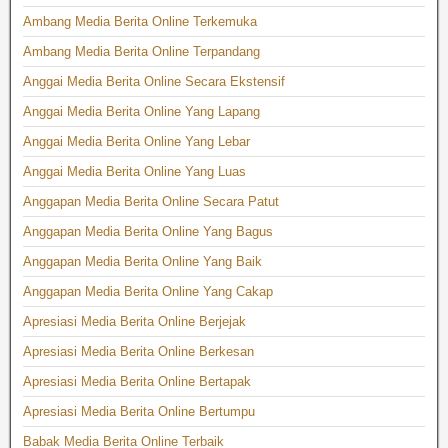
Ambang Media Berita Online Terkemuka
Ambang Media Berita Online Terpandang
Anggai Media Berita Online Secara Ekstensif
Anggai Media Berita Online Yang Lapang
Anggai Media Berita Online Yang Lebar
Anggai Media Berita Online Yang Luas
Anggapan Media Berita Online Secara Patut
Anggapan Media Berita Online Yang Bagus
Anggapan Media Berita Online Yang Baik
Anggapan Media Berita Online Yang Cakap
Apresiasi Media Berita Online Berjejak
Apresiasi Media Berita Online Berkesan
Apresiasi Media Berita Online Bertapak
Apresiasi Media Berita Online Bertumpu
Babak Media Berita Online Terbaik