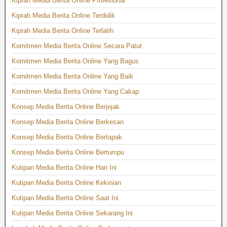
Kiprah Media Berita Online Profesional
Kiprah Media Berita Online Terdidik
Kiprah Media Berita Online Terlatih
Komitmen Media Berita Online Secara Patut
Komitmen Media Berita Online Yang Bagus
Komitmen Media Berita Online Yang Baik
Komitmen Media Berita Online Yang Cakap
Konsep Media Berita Online Berjejak
Konsep Media Berita Online Berkesan
Konsep Media Berita Online Bertapak
Konsep Media Berita Online Bertumpu
Kutipan Media Berita Online Hari Ini
Kutipan Media Berita Online Kekinian
Kutipan Media Berita Online Saat Ini
Kutipan Media Berita Online Sekarang Ini