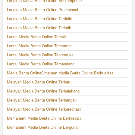
Langkah Media Berita Online Berkompeten
Langkah Media Berita Online Profesional
Langkah Media Berita Online Terdidik
Langkah Media Berita Online Terlatih
Lantai Media Berita Online Terbaik
Lantai Media Berita Online Terhormat
Lantai Media Berita Online Terkemuka
Lantai Media Berita Online Terpandang
Media Berita OnlineOrnamen Media Berita Online Berkualitas
Melayari Media Berita Online Terbaru
Melayari Media Berita Online Terbelakang
Melayari Media Berita Online Terhangat
Melayari Media Berita Online Terkareditasi
Memahami Media Berita Online Berfaedah
Memahami Media Berita Online Berguna