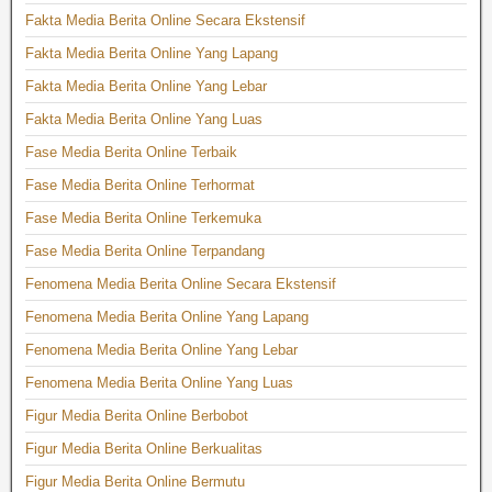
Fakta Media Berita Online Secara Ekstensif
Fakta Media Berita Online Yang Lapang
Fakta Media Berita Online Yang Lebar
Fakta Media Berita Online Yang Luas
Fase Media Berita Online Terbaik
Fase Media Berita Online Terhormat
Fase Media Berita Online Terkemuka
Fase Media Berita Online Terpandang
Fenomena Media Berita Online Secara Ekstensif
Fenomena Media Berita Online Yang Lapang
Fenomena Media Berita Online Yang Lebar
Fenomena Media Berita Online Yang Luas
Figur Media Berita Online Berbobot
Figur Media Berita Online Berkualitas
Figur Media Berita Online Bermutu