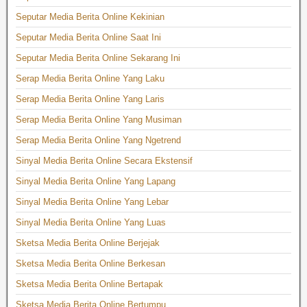
Seputar Media Berita Online Kekinian
Seputar Media Berita Online Saat Ini
Seputar Media Berita Online Sekarang Ini
Serap Media Berita Online Yang Laku
Serap Media Berita Online Yang Laris
Serap Media Berita Online Yang Musiman
Serap Media Berita Online Yang Ngetrend
Sinyal Media Berita Online Secara Ekstensif
Sinyal Media Berita Online Yang Lapang
Sinyal Media Berita Online Yang Lebar
Sinyal Media Berita Online Yang Luas
Sketsa Media Berita Online Berjejak
Sketsa Media Berita Online Berkesan
Sketsa Media Berita Online Bertapak
Sketsa Media Berita Online Bertumpu