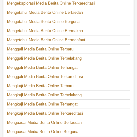
Mengeksplorasi Media Berita Online Terkareditasi
Mengetahui Media Berita Online Berfaedah
Mengetahui Media Berita Online Berguna
Mengetahui Media Berita Online Bermakna
Mengetahui Media Berita Online Bermanfaat
Menggali Media Berita Online Terbaru
Menggali Media Berita Online Terbelakang
Menggali Media Berita Online Terhangat
Menggali Media Berita Online Terkareditasi
Mengkaji Media Berita Online Terbaru
Mengkaji Media Berita Online Terbelakang
Mengkaji Media Berita Online Terhangat
Mengkaji Media Berita Online Terkareditasi
Menguasai Media Berita Online Berfaedah
Menguasai Media Berita Online Berguna