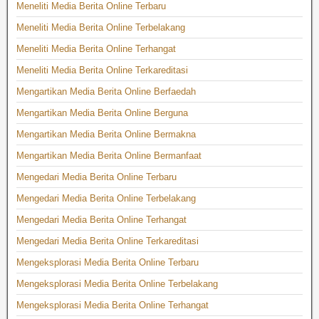
Meneliti Media Berita Online Terbaru
Meneliti Media Berita Online Terbelakang
Meneliti Media Berita Online Terhangat
Meneliti Media Berita Online Terkareditasi
Mengartikan Media Berita Online Berfaedah
Mengartikan Media Berita Online Berguna
Mengartikan Media Berita Online Bermakna
Mengartikan Media Berita Online Bermanfaat
Mengedari Media Berita Online Terbaru
Mengedari Media Berita Online Terbelakang
Mengedari Media Berita Online Terhangat
Mengedari Media Berita Online Terkareditasi
Mengeksplorasi Media Berita Online Terbaru
Mengeksplorasi Media Berita Online Terbelakang
Mengeksplorasi Media Berita Online Terhangat