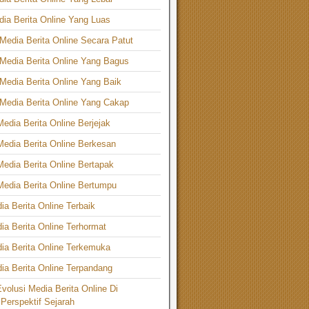
ia Berita Online Yang Luas
edia Berita Online Secara Patut
Media Berita Online Yang Bagus
edia Berita Online Yang Baik
Media Berita Online Yang Cakap
Media Berita Online Berjejak
Media Berita Online Berkesan
Media Berita Online Bertapak
Media Berita Online Bertumpu
a Berita Online Terbaik
a Berita Online Terhormat
ia Berita Online Terkemuka
a Berita Online Terpandang
Evolusi Media Berita Online Di
 Perspektif Sejarah