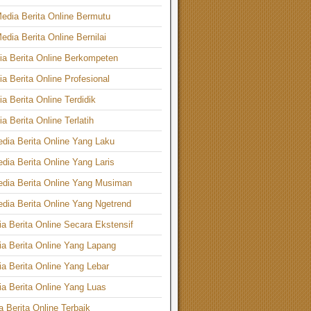
edia Berita Online Bermutu
edia Berita Online Bernilai
ia Berita Online Berkompeten
ia Berita Online Profesional
a Berita Online Terdidik
a Berita Online Terlatih
dia Berita Online Yang Laku
dia Berita Online Yang Laris
dia Berita Online Yang Musiman
dia Berita Online Yang Ngetrend
a Berita Online Secara Ekstensif
a Berita Online Yang Lapang
a Berita Online Yang Lebar
a Berita Online Yang Luas
 Berita Online Terbaik