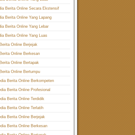
ia Berita Online Secara Ekstensif
ia Berita Online Yang Lapang
ia Berita Online Yang Lebar
ia Berita Online Yang Luas
Berita Online Berjejak
Berita Online Berkesan
Berita Online Bertapak
Berita Online Bertumpu
edia Berita Online Berkompeten
dia Berita Online Profesional
dia Berita Online Terdidik
dia Berita Online Terlatih
dia Berita Online Berjejak
dia Berita Online Berkesan
dia Berita Online Bertapak