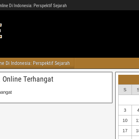
nline Di Indonesia: Perspektif Sejarah
ne Di Indonesia: Perspektif Sejarah
a Online Terhangat
S
hangat
3
10
1
17
1