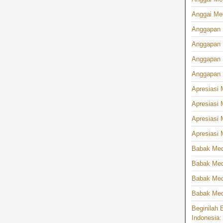
Anggai Med
Anggapan M
Anggapan 
Anggapan M
Anggapan 
Apresiasi 
Apresiasi 
Apresiasi 
Apresiasi 
Babak Medi
Babak Medi
Babak Med
Babak Medi
Beginilah 
Indonesia: