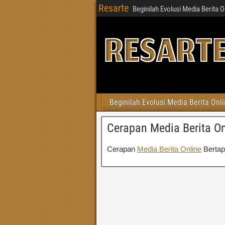
Resarte
Beginilah Evolusi Media Berita O
Beginilah Evolusi Media Berita Onli
Cerapan Media Berita On
Cerapan
Media Berita Online
Berta