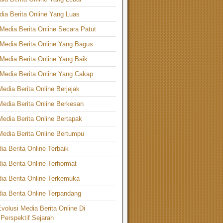
ia Berita Online Yang Luas
edia Berita Online Secara Patut
Media Berita Online Yang Bagus
edia Berita Online Yang Baik
Media Berita Online Yang Cakap
Media Berita Online Berjejak
Media Berita Online Berkesan
Media Berita Online Bertapak
Media Berita Online Bertumpu
a Berita Online Terbaik
a Berita Online Terhormat
ia Berita Online Terkemuka
a Berita Online Terpandang
Evolusi Media Berita Online Di
 Perspektif Sejarah