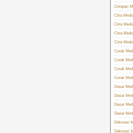
Cerapan Me
Citra Media
Citra Medi
Citra Medi
Citra Medi
Corak Medi
Corak Medi
Corak Medi
Corak Medi
Dasar Medi
Dasar Medi
Dasar Medi
Dasar Medi
Dekorasi M
Dekorasi M