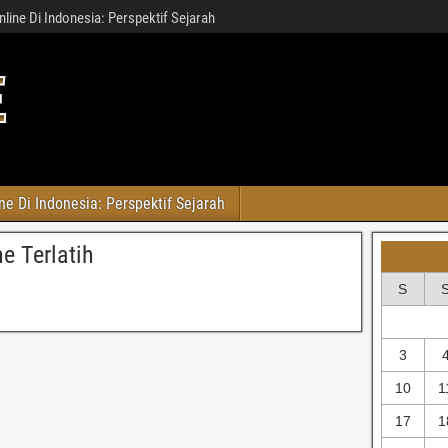
nline Di Indonesia: Perspektif Sejarah
ne Di Indonesia: Perspektif Sejarah
e Terlatih
S
3
10
1
17
1