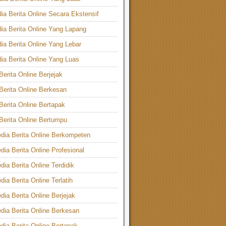
ia Berita Online Secara Ekstensif
ia Berita Online Yang Lapang
ia Berita Online Yang Lebar
ia Berita Online Yang Luas
Berita Online Berjejak
Berita Online Berkesan
Berita Online Bertapak
Berita Online Bertumpu
edia Berita Online Berkompeten
dia Berita Online Profesional
dia Berita Online Terdidik
dia Berita Online Terlatih
dia Berita Online Berjejak
dia Berita Online Berkesan
dia Berita Online Bertapak