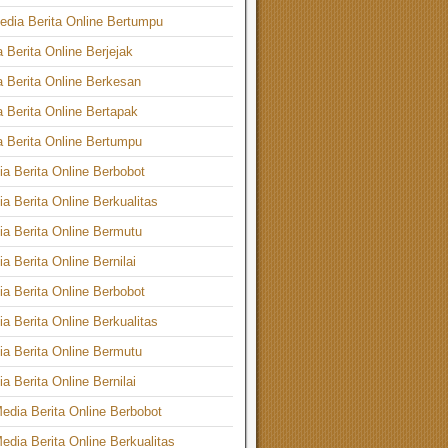
dia Berita Online Bertumpu
 Berita Online Berjejak
a Berita Online Berkesan
a Berita Online Bertapak
a Berita Online Bertumpu
a Berita Online Berbobot
a Berita Online Berkualitas
a Berita Online Bermutu
a Berita Online Bernilai
a Berita Online Berbobot
a Berita Online Berkualitas
a Berita Online Bermutu
a Berita Online Bernilai
edia Berita Online Berbobot
edia Berita Online Berkualitas