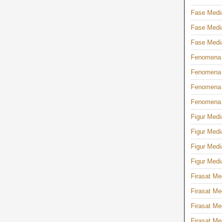
Fase Media
Fase Media
Fase Media
Fenomena M
Fenomena 
Fenomena 
Fenomena 
Figur Medi
Figur Medi
Figur Medi
Figur Media
Firasat Me
Firasat Me
Firasat Me
Firasat Me