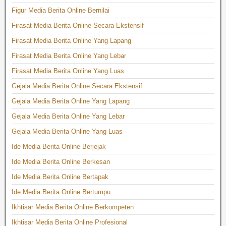
Figur Media Berita Online Bernilai
Firasat Media Berita Online Secara Ekstensif
Firasat Media Berita Online Yang Lapang
Firasat Media Berita Online Yang Lebar
Firasat Media Berita Online Yang Luas
Gejala Media Berita Online Secara Ekstensif
Gejala Media Berita Online Yang Lapang
Gejala Media Berita Online Yang Lebar
Gejala Media Berita Online Yang Luas
Ide Media Berita Online Berjejak
Ide Media Berita Online Berkesan
Ide Media Berita Online Bertapak
Ide Media Berita Online Bertumpu
Ikhtisar Media Berita Online Berkompeten
Ikhtisar Media Berita Online Profesional