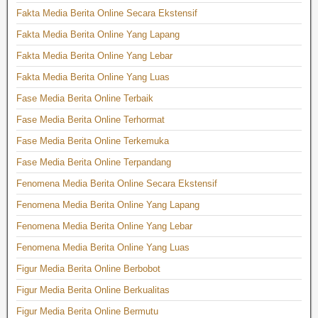
Fakta Media Berita Online Secara Ekstensif
Fakta Media Berita Online Yang Lapang
Fakta Media Berita Online Yang Lebar
Fakta Media Berita Online Yang Luas
Fase Media Berita Online Terbaik
Fase Media Berita Online Terhormat
Fase Media Berita Online Terkemuka
Fase Media Berita Online Terpandang
Fenomena Media Berita Online Secara Ekstensif
Fenomena Media Berita Online Yang Lapang
Fenomena Media Berita Online Yang Lebar
Fenomena Media Berita Online Yang Luas
Figur Media Berita Online Berbobot
Figur Media Berita Online Berkualitas
Figur Media Berita Online Bermutu