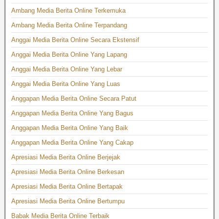
Ambang Media Berita Online Terkemuka
Ambang Media Berita Online Terpandang
Anggai Media Berita Online Secara Ekstensif
Anggai Media Berita Online Yang Lapang
Anggai Media Berita Online Yang Lebar
Anggai Media Berita Online Yang Luas
Anggapan Media Berita Online Secara Patut
Anggapan Media Berita Online Yang Bagus
Anggapan Media Berita Online Yang Baik
Anggapan Media Berita Online Yang Cakap
Apresiasi Media Berita Online Berjejak
Apresiasi Media Berita Online Berkesan
Apresiasi Media Berita Online Bertapak
Apresiasi Media Berita Online Bertumpu
Babak Media Berita Online Terbaik