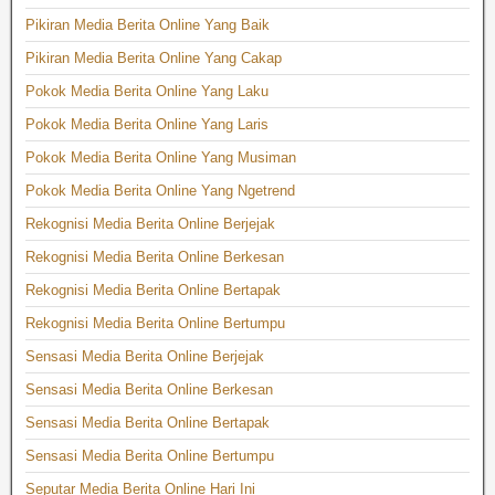
Pikiran Media Berita Online Yang Baik
Pikiran Media Berita Online Yang Cakap
Pokok Media Berita Online Yang Laku
Pokok Media Berita Online Yang Laris
Pokok Media Berita Online Yang Musiman
Pokok Media Berita Online Yang Ngetrend
Rekognisi Media Berita Online Berjejak
Rekognisi Media Berita Online Berkesan
Rekognisi Media Berita Online Bertapak
Rekognisi Media Berita Online Bertumpu
Sensasi Media Berita Online Berjejak
Sensasi Media Berita Online Berkesan
Sensasi Media Berita Online Bertapak
Sensasi Media Berita Online Bertumpu
Seputar Media Berita Online Hari Ini