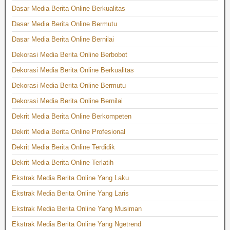
Dasar Media Berita Online Berkualitas
Dasar Media Berita Online Bermutu
Dasar Media Berita Online Bernilai
Dekorasi Media Berita Online Berbobot
Dekorasi Media Berita Online Berkualitas
Dekorasi Media Berita Online Bermutu
Dekorasi Media Berita Online Bernilai
Dekrit Media Berita Online Berkompeten
Dekrit Media Berita Online Profesional
Dekrit Media Berita Online Terdidik
Dekrit Media Berita Online Terlatih
Ekstrak Media Berita Online Yang Laku
Ekstrak Media Berita Online Yang Laris
Ekstrak Media Berita Online Yang Musiman
Ekstrak Media Berita Online Yang Ngetrend