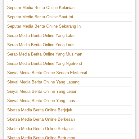
Seputar Media Berita Online Kekinian
Seputar Media Berita Online Saat Ini
Seputar Media Berita Online Sekarang Ini
Serap Media Berita Online Yang Laku
Serap Media Berita Online Yang Laris
Serap Media Berita Online Yang Musiman
Serap Media Berita Online Yang Ngetrend
Sinyal Media Berita Online Secara Ekstensif
Sinyal Media Berita Online Yang Lapang
Sinyal Media Berita Online Yang Lebar
Sinyal Media Berita Online Yang Luas
Sketsa Media Berita Online Berjejak
Sketsa Media Berita Online Berkesan
Sketsa Media Berita Online Bertapak
Sketsa Media Berita Online Bertumpu