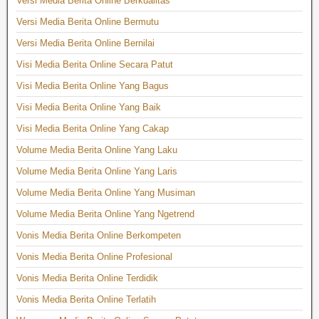
Versi Media Berita Online Berkualitas
Versi Media Berita Online Bermutu
Versi Media Berita Online Bernilai
Visi Media Berita Online Secara Patut
Visi Media Berita Online Yang Bagus
Visi Media Berita Online Yang Baik
Visi Media Berita Online Yang Cakap
Volume Media Berita Online Yang Laku
Volume Media Berita Online Yang Laris
Volume Media Berita Online Yang Musiman
Volume Media Berita Online Yang Ngetrend
Vonis Media Berita Online Berkompeten
Vonis Media Berita Online Profesional
Vonis Media Berita Online Terdidik
Vonis Media Berita Online Terlatih