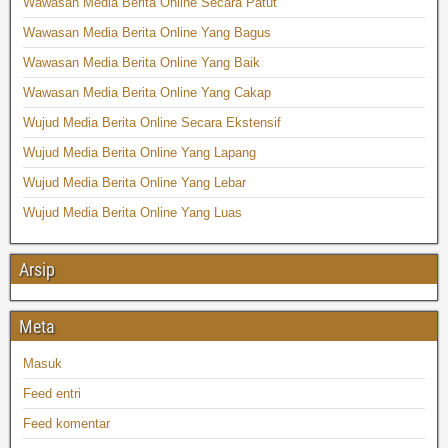
Wawasan Media Berita Online Secara Patut
Wawasan Media Berita Online Yang Bagus
Wawasan Media Berita Online Yang Baik
Wawasan Media Berita Online Yang Cakap
Wujud Media Berita Online Secara Ekstensif
Wujud Media Berita Online Yang Lapang
Wujud Media Berita Online Yang Lebar
Wujud Media Berita Online Yang Luas
Arsip
Meta
Masuk
Feed entri
Feed komentar