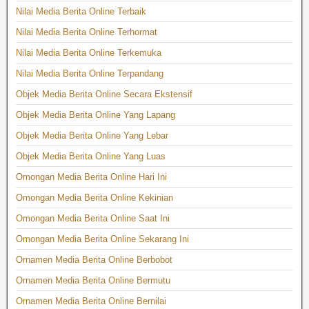
Nilai Media Berita Online Terbaik
Nilai Media Berita Online Terhormat
Nilai Media Berita Online Terkemuka
Nilai Media Berita Online Terpandang
Objek Media Berita Online Secara Ekstensif
Objek Media Berita Online Yang Lapang
Objek Media Berita Online Yang Lebar
Objek Media Berita Online Yang Luas
Omongan Media Berita Online Hari Ini
Omongan Media Berita Online Kekinian
Omongan Media Berita Online Saat Ini
Omongan Media Berita Online Sekarang Ini
Ornamen Media Berita Online Berbobot
Ornamen Media Berita Online Bermutu
Ornamen Media Berita Online Bernilai