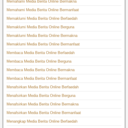
Memahami Media Berita Online Bermakna
Memahami Media Berita Online Bermanfaat
Memaklumi Media Berita Online Berfaedah
Memaklumi Media Berita Online Berguna
Memaklumi Media Berita Online Bermakna
Memaklumi Media Berita Online Bermanfaat
Membaca Media Berita Online Berfaedah
Membaca Media Berita Online Berguna
Membaca Media Berita Online Bermakna
Membaca Media Berita Online Bermanfaat
Menafsirkan Media Berita Online Berfaedah
Menafsirkan Media Berita Online Berguna
Menafsirkan Media Berita Online Bermakna
Menafsirkan Media Berita Online Bermanfaat
Menangkap Media Berita Online Berfaedah