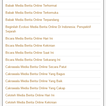
Babak Media Berita Online Terhormat
Babak Media Berita Online Terkemuka
Babak Media Berita Online Terpandang
Beginilah Evolusi Media Berita Online Di Indonesia: Perspektif
Sejarah
Bicara Media Berita Online Hari Ini
Bicara Media Berita Online Kekinian
Bicara Media Berita Online Saat Ini
Bicara Media Berita Online Sekarang Ini
Cakrawala Media Berita Online Secara Patut
Cakrawala Media Berita Online Yang Bagus
Cakrawala Media Berita Online Yang Baik
Cakrawala Media Berita Online Yang Cakap
Celoteh Media Berita Online Hari Ini
Celoteh Media Berita Online Kekinian