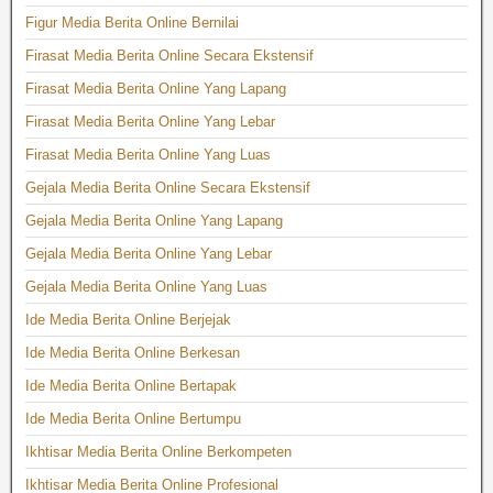
Figur Media Berita Online Bernilai
Firasat Media Berita Online Secara Ekstensif
Firasat Media Berita Online Yang Lapang
Firasat Media Berita Online Yang Lebar
Firasat Media Berita Online Yang Luas
Gejala Media Berita Online Secara Ekstensif
Gejala Media Berita Online Yang Lapang
Gejala Media Berita Online Yang Lebar
Gejala Media Berita Online Yang Luas
Ide Media Berita Online Berjejak
Ide Media Berita Online Berkesan
Ide Media Berita Online Bertapak
Ide Media Berita Online Bertumpu
Ikhtisar Media Berita Online Berkompeten
Ikhtisar Media Berita Online Profesional