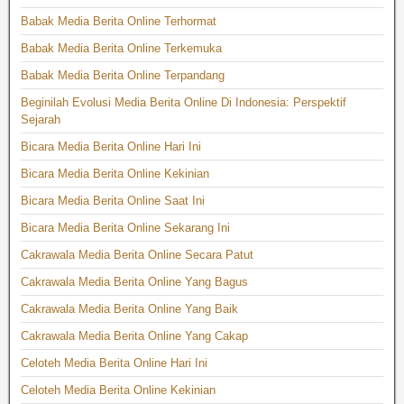
Babak Media Berita Online Terhormat
Babak Media Berita Online Terkemuka
Babak Media Berita Online Terpandang
Beginilah Evolusi Media Berita Online Di Indonesia: Perspektif
Sejarah
Bicara Media Berita Online Hari Ini
Bicara Media Berita Online Kekinian
Bicara Media Berita Online Saat Ini
Bicara Media Berita Online Sekarang Ini
Cakrawala Media Berita Online Secara Patut
Cakrawala Media Berita Online Yang Bagus
Cakrawala Media Berita Online Yang Baik
Cakrawala Media Berita Online Yang Cakap
Celoteh Media Berita Online Hari Ini
Celoteh Media Berita Online Kekinian