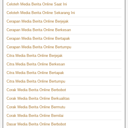
Celoteh Media Berita Online Saat Ini
Celoteh Media Berita Online Sekarang Ini
Cerapan Media Berita Online Berjejak
Cerapan Media Berita Online Berkesan
Cerapan Media Berita Online Bertapak
Cerapan Media Berita Online Bertumpu
Citra Media Berita Online Berjejak
Citra Media Berita Online Berkesan
Citra Media Berita Online Bertapak
Citra Media Berita Online Bertumpu
Corak Media Berita Online Berbobot
Corak Media Berita Online Berkualitas
Corak Media Berita Online Bermutu
Corak Media Berita Online Bernilai
Dasar Media Berita Online Berbobot