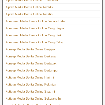
Kiprah Media Berita Online Profesional
Kiprah Media Berita Online Terdidik
Kiprah Media Berita Online Terlatih
Komitmen Media Berita Online Secara Patut
Komitmen Media Berita Online Yang Bagus
Komitmen Media Berita Online Yang Baik
Komitmen Media Berita Online Yang Cakap
Konsep Media Berita Online Berjejak
Konsep Media Berita Online Berkesan
Konsep Media Berita Online Bertapak
Konsep Media Berita Online Bertumpu
Kutipan Media Berita Online Hari Ini
Kutipan Media Berita Online Kekinian
Kutipan Media Berita Online Saat Ini
Kutipan Media Berita Online Sekarang Ini