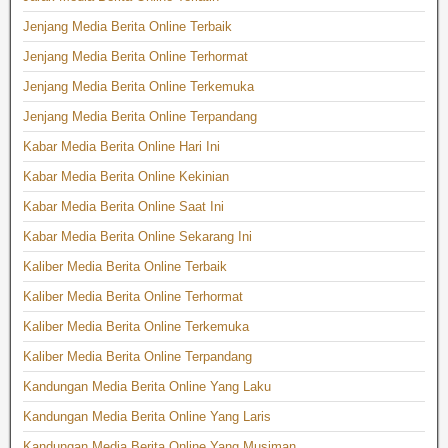
Jenjang Media Berita Online Terbaik
Jenjang Media Berita Online Terhormat
Jenjang Media Berita Online Terkemuka
Jenjang Media Berita Online Terpandang
Kabar Media Berita Online Hari Ini
Kabar Media Berita Online Kekinian
Kabar Media Berita Online Saat Ini
Kabar Media Berita Online Sekarang Ini
Kaliber Media Berita Online Terbaik
Kaliber Media Berita Online Terhormat
Kaliber Media Berita Online Terkemuka
Kaliber Media Berita Online Terpandang
Kandungan Media Berita Online Yang Laku
Kandungan Media Berita Online Yang Laris
Kandungan Media Berita Online Yang Musiman