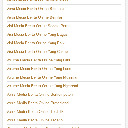
Versi Media Berita Online Berkualitas
Versi Media Berita Online Bermutu
Versi Media Berita Online Bernilai
Visi Media Berita Online Secara Patut
Visi Media Berita Online Yang Bagus
Visi Media Berita Online Yang Baik
Visi Media Berita Online Yang Cakap
Volume Media Berita Online Yang Laku
Volume Media Berita Online Yang Laris
Volume Media Berita Online Yang Musiman
Volume Media Berita Online Yang Ngetrend
Vonis Media Berita Online Berkompeten
Vonis Media Berita Online Profesional
Vonis Media Berita Online Terdidik
Vonis Media Berita Online Terlatih