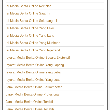
Isi Media Berita Online Kekinian
Isi Media Berita Online Saat Ini
Isi Media Berita Online Sekarang Ini
Isi Media Berita Online Yang Laku
Isi Media Berita Online Yang Laris
Isi Media Berita Online Yang Musiman
Isi Media Berita Online Yang Ngetrend
Isyarat Media Berita Online Secara Ekstensif
Isyarat Media Berita Online Yang Lapang
Isyarat Media Berita Online Yang Lebar
Isyarat Media Berita Online Yang Luas
Jarak Media Berita Online Berkompeten
Jarak Media Berita Online Profesional
Jarak Media Berita Online Terdidik
Jarak Media Berita Online Terlatih