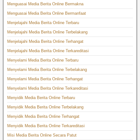
Menguasai Media Berita Online Bermakna
Menguasai Media Berita Online Bermanfaat
Menjelajahi Media Berita Online Terbaru
Menjelajahi Media Berita Online Terbelakang
Menjelajahi Media Berita Online Terhangat
Menjelajahi Media Berita Online Terkareditasi
Menyelami Media Berita Online Terbaru
Menyelami Media Berita Online Terbelakang
Menyelami Media Berita Online Terhangat
Menyelami Media Berita Online Terkareditasi
Menyidik Media Berita Online Terbaru
Menyidik Media Berita Online Terbelakang
Menyidik Media Berita Online Terhangat
Menyidik Media Berita Online Terkareditasi
Misi Media Berita Online Secara Patut