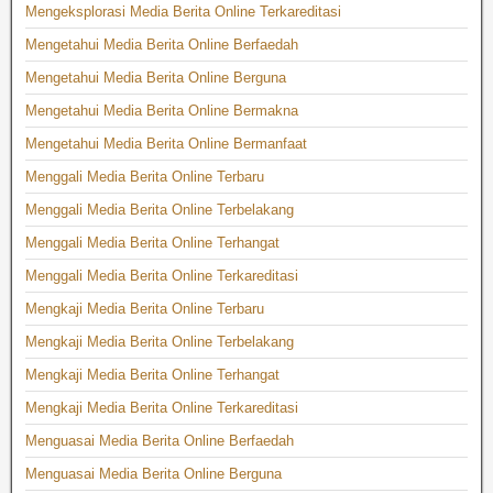
Mengeksplorasi Media Berita Online Terkareditasi
Mengetahui Media Berita Online Berfaedah
Mengetahui Media Berita Online Berguna
Mengetahui Media Berita Online Bermakna
Mengetahui Media Berita Online Bermanfaat
Menggali Media Berita Online Terbaru
Menggali Media Berita Online Terbelakang
Menggali Media Berita Online Terhangat
Menggali Media Berita Online Terkareditasi
Mengkaji Media Berita Online Terbaru
Mengkaji Media Berita Online Terbelakang
Mengkaji Media Berita Online Terhangat
Mengkaji Media Berita Online Terkareditasi
Menguasai Media Berita Online Berfaedah
Menguasai Media Berita Online Berguna