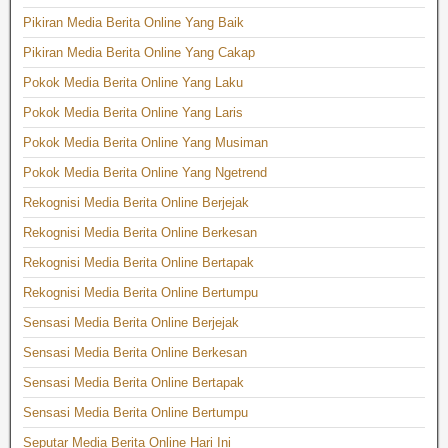
Pikiran Media Berita Online Yang Baik
Pikiran Media Berita Online Yang Cakap
Pokok Media Berita Online Yang Laku
Pokok Media Berita Online Yang Laris
Pokok Media Berita Online Yang Musiman
Pokok Media Berita Online Yang Ngetrend
Rekognisi Media Berita Online Berjejak
Rekognisi Media Berita Online Berkesan
Rekognisi Media Berita Online Bertapak
Rekognisi Media Berita Online Bertumpu
Sensasi Media Berita Online Berjejak
Sensasi Media Berita Online Berkesan
Sensasi Media Berita Online Bertapak
Sensasi Media Berita Online Bertumpu
Seputar Media Berita Online Hari Ini