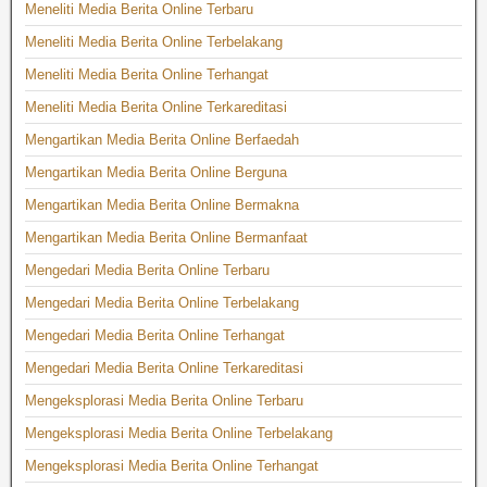
Meneliti Media Berita Online Terbaru
Meneliti Media Berita Online Terbelakang
Meneliti Media Berita Online Terhangat
Meneliti Media Berita Online Terkareditasi
Mengartikan Media Berita Online Berfaedah
Mengartikan Media Berita Online Berguna
Mengartikan Media Berita Online Bermakna
Mengartikan Media Berita Online Bermanfaat
Mengedari Media Berita Online Terbaru
Mengedari Media Berita Online Terbelakang
Mengedari Media Berita Online Terhangat
Mengedari Media Berita Online Terkareditasi
Mengeksplorasi Media Berita Online Terbaru
Mengeksplorasi Media Berita Online Terbelakang
Mengeksplorasi Media Berita Online Terhangat