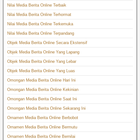
Nilai Media Berita Online Terbaik
Nilai Media Berita Online Terhormat
Nilai Media Berita Online Terkemuka
Nilai Media Berita Online Terpandang
Objek Media Berita Online Secara Ekstensif
Objek Media Berita Online Yang Lapang
Objek Media Berita Online Yang Lebar
Objek Media Berita Online Yang Luas
Omongan Media Berita Online Hari Ini
Omongan Media Berita Online Kekinian
Omongan Media Berita Online Saat Ini
Omongan Media Berita Online Sekarang Ini
Ornamen Media Berita Online Berbobot
Ornamen Media Berita Online Bermutu
Ornamen Media Berita Online Bernilai