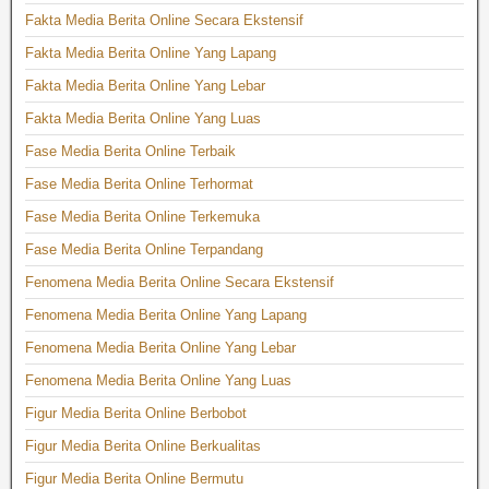
Fakta Media Berita Online Secara Ekstensif
Fakta Media Berita Online Yang Lapang
Fakta Media Berita Online Yang Lebar
Fakta Media Berita Online Yang Luas
Fase Media Berita Online Terbaik
Fase Media Berita Online Terhormat
Fase Media Berita Online Terkemuka
Fase Media Berita Online Terpandang
Fenomena Media Berita Online Secara Ekstensif
Fenomena Media Berita Online Yang Lapang
Fenomena Media Berita Online Yang Lebar
Fenomena Media Berita Online Yang Luas
Figur Media Berita Online Berbobot
Figur Media Berita Online Berkualitas
Figur Media Berita Online Bermutu