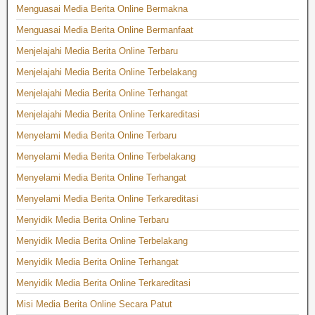
Menguasai Media Berita Online Bermakna
Menguasai Media Berita Online Bermanfaat
Menjelajahi Media Berita Online Terbaru
Menjelajahi Media Berita Online Terbelakang
Menjelajahi Media Berita Online Terhangat
Menjelajahi Media Berita Online Terkareditasi
Menyelami Media Berita Online Terbaru
Menyelami Media Berita Online Terbelakang
Menyelami Media Berita Online Terhangat
Menyelami Media Berita Online Terkareditasi
Menyidik Media Berita Online Terbaru
Menyidik Media Berita Online Terbelakang
Menyidik Media Berita Online Terhangat
Menyidik Media Berita Online Terkareditasi
Misi Media Berita Online Secara Patut