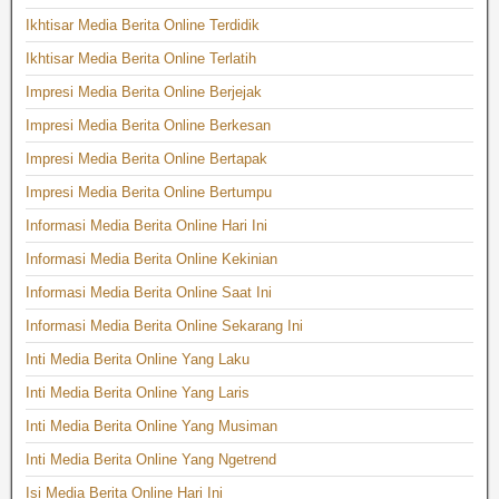
Ikhtisar Media Berita Online Terdidik
Ikhtisar Media Berita Online Terlatih
Impresi Media Berita Online Berjejak
Impresi Media Berita Online Berkesan
Impresi Media Berita Online Bertapak
Impresi Media Berita Online Bertumpu
Informasi Media Berita Online Hari Ini
Informasi Media Berita Online Kekinian
Informasi Media Berita Online Saat Ini
Informasi Media Berita Online Sekarang Ini
Inti Media Berita Online Yang Laku
Inti Media Berita Online Yang Laris
Inti Media Berita Online Yang Musiman
Inti Media Berita Online Yang Ngetrend
Isi Media Berita Online Hari Ini