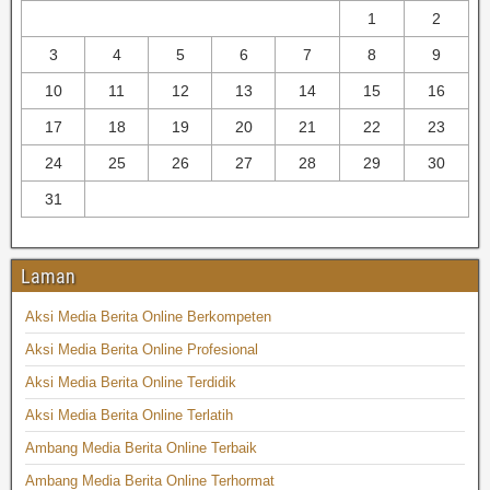
1
2
3
4
5
6
7
8
9
10
11
12
13
14
15
16
17
18
19
20
21
22
23
24
25
26
27
28
29
30
31
Laman
Aksi Media Berita Online Berkompeten
Aksi Media Berita Online Profesional
Aksi Media Berita Online Terdidik
Aksi Media Berita Online Terlatih
Ambang Media Berita Online Terbaik
Ambang Media Berita Online Terhormat