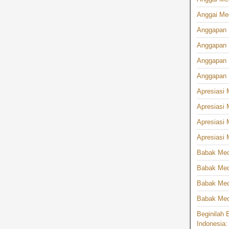
Anggai Med
Anggapan M
Anggapan 
Anggapan M
Anggapan 
Apresiasi 
Apresiasi 
Apresiasi 
Apresiasi 
Babak Medi
Babak Medi
Babak Med
Babak Medi
Beginilah 
Indonesia: