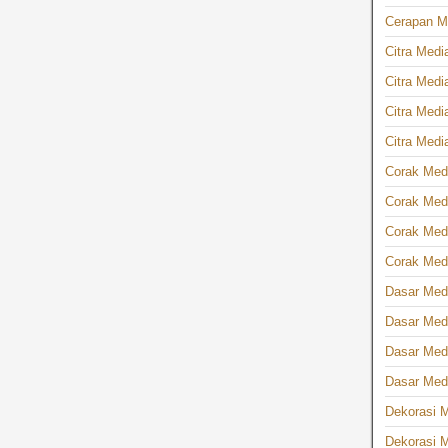
Cerapan Me
Citra Media
Citra Medi
Citra Medi
Citra Medi
Corak Medi
Corak Medi
Corak Medi
Corak Medi
Dasar Medi
Dasar Medi
Dasar Medi
Dasar Medi
Dekorasi M
Dekorasi M