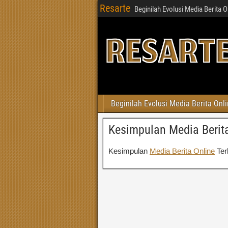
Resarte
Beginilah Evolusi Media Berita O
Beginilah Evolusi Media Berita Onli
Kesimpulan Media Berita
Kesimpulan
Media Berita Online
Terl