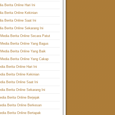
a Berita Online Hari Ini
ia Berita Online Kekinian
ia Berita Online Saat Ini
ia Berita Online Sekarang Ini
Media Berita Online Secara Patut
Media Berita Online Yang Bagus
Media Berita Online Yang Baik
Media Berita Online Yang Cakap
ia Berita Online Hari Ini
dia Berita Online Kekinian
dia Berita Online Saat Ini
dia Berita Online Sekarang Ini
dia Berita Online Berjejak
dia Berita Online Berkesan
dia Berita Online Bertapak