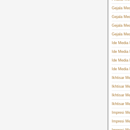
Gejala Med
Gejala Med
Gejala Med
Gejala Med
Ide Media 
Ide Media 
Ide Media 
Ide Media 
Ikhtisar M
Ikhtisar Me
Ikhtisar Me
Ikhtisar Me
Impresi Me
Impresi Me
Impresi Me