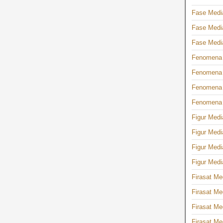
Fase Media
Fase Media
Fase Media
Fenomena M
Fenomena 
Fenomena 
Fenomena 
Figur Medi
Figur Medi
Figur Medi
Figur Media
Firasat Me
Firasat Me
Firasat Me
Firasat Me