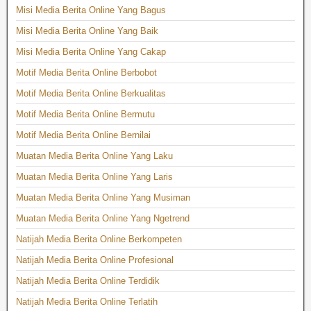
Misi Media Berita Online Yang Bagus
Misi Media Berita Online Yang Baik
Misi Media Berita Online Yang Cakap
Motif Media Berita Online Berbobot
Motif Media Berita Online Berkualitas
Motif Media Berita Online Bermutu
Motif Media Berita Online Bernilai
Muatan Media Berita Online Yang Laku
Muatan Media Berita Online Yang Laris
Muatan Media Berita Online Yang Musiman
Muatan Media Berita Online Yang Ngetrend
Natijah Media Berita Online Berkompeten
Natijah Media Berita Online Profesional
Natijah Media Berita Online Terdidik
Natijah Media Berita Online Terlatih