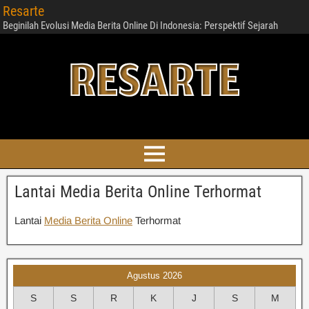
Resarte
Beginilah Evolusi Media Berita Online Di Indonesia: Perspektif Sejarah
Lantai Media Berita Online Terhormat
Lantai
Media Berita Online
Terhormat
Agustus 2026
S
S
R
K
J
S
M