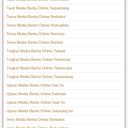
Taraf Media Berita Online Terpandang
Tema Media Berita Online Berbobot
Tema Media Berita Online Berkualitas
Tema Media Berita Online Bermutu
Tema Media Berita Online Bernilai
Tingkat Media Berita Online Terbaik
Tingkat Media Berita Online Terhormat
Tingkat Media Berita Online Terkemuka
Tingkat Media Berita Online Terpandang
Ujaran Media Berita Online Hari Ini
Ujaran Media Berita Online Kekinian
Ujaran Media Berita Online Saat Ini
Ujaran Media Berita Online Sekarang Ini
Versi Media Berita Online Berbobot