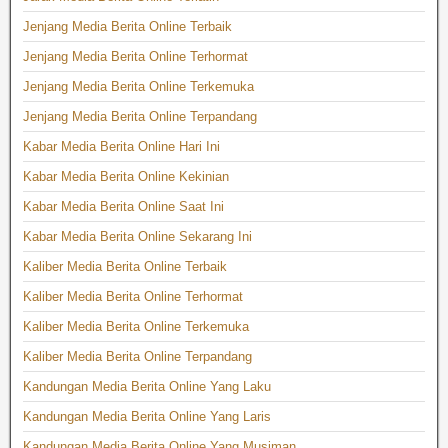
Jenjang Media Berita Online Terbaik
Jenjang Media Berita Online Terhormat
Jenjang Media Berita Online Terkemuka
Jenjang Media Berita Online Terpandang
Kabar Media Berita Online Hari Ini
Kabar Media Berita Online Kekinian
Kabar Media Berita Online Saat Ini
Kabar Media Berita Online Sekarang Ini
Kaliber Media Berita Online Terbaik
Kaliber Media Berita Online Terhormat
Kaliber Media Berita Online Terkemuka
Kaliber Media Berita Online Terpandang
Kandungan Media Berita Online Yang Laku
Kandungan Media Berita Online Yang Laris
Kandungan Media Berita Online Yang Musiman