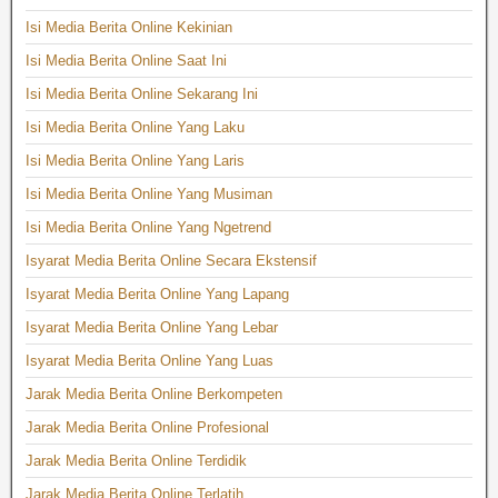
Isi Media Berita Online Kekinian
Isi Media Berita Online Saat Ini
Isi Media Berita Online Sekarang Ini
Isi Media Berita Online Yang Laku
Isi Media Berita Online Yang Laris
Isi Media Berita Online Yang Musiman
Isi Media Berita Online Yang Ngetrend
Isyarat Media Berita Online Secara Ekstensif
Isyarat Media Berita Online Yang Lapang
Isyarat Media Berita Online Yang Lebar
Isyarat Media Berita Online Yang Luas
Jarak Media Berita Online Berkompeten
Jarak Media Berita Online Profesional
Jarak Media Berita Online Terdidik
Jarak Media Berita Online Terlatih