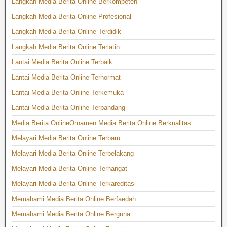
Langkah Media Berita Online Berkompeten
Langkah Media Berita Online Profesional
Langkah Media Berita Online Terdidik
Langkah Media Berita Online Terlatih
Lantai Media Berita Online Terbaik
Lantai Media Berita Online Terhormat
Lantai Media Berita Online Terkemuka
Lantai Media Berita Online Terpandang
Media Berita OnlineOrnamen Media Berita Online Berkualitas
Melayari Media Berita Online Terbaru
Melayari Media Berita Online Terbelakang
Melayari Media Berita Online Terhangat
Melayari Media Berita Online Terkareditasi
Memahami Media Berita Online Berfaedah
Memahami Media Berita Online Berguna