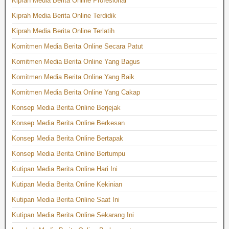
Kiprah Media Berita Online Profesional
Kiprah Media Berita Online Terdidik
Kiprah Media Berita Online Terlatih
Komitmen Media Berita Online Secara Patut
Komitmen Media Berita Online Yang Bagus
Komitmen Media Berita Online Yang Baik
Komitmen Media Berita Online Yang Cakap
Konsep Media Berita Online Berjejak
Konsep Media Berita Online Berkesan
Konsep Media Berita Online Bertapak
Konsep Media Berita Online Bertumpu
Kutipan Media Berita Online Hari Ini
Kutipan Media Berita Online Kekinian
Kutipan Media Berita Online Saat Ini
Kutipan Media Berita Online Sekarang Ini