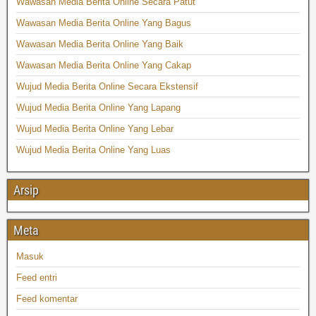
Wawasan Media Berita Online Secara Patut
Wawasan Media Berita Online Yang Bagus
Wawasan Media Berita Online Yang Baik
Wawasan Media Berita Online Yang Cakap
Wujud Media Berita Online Secara Ekstensif
Wujud Media Berita Online Yang Lapang
Wujud Media Berita Online Yang Lebar
Wujud Media Berita Online Yang Luas
Arsip
Meta
Masuk
Feed entri
Feed komentar