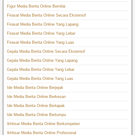
Figur Media Berita Online Bernilai
Firasat Media Berita Online Secara Ekstensif
Firasat Media Berita Online Yang Lapang
Firasat Media Berita Online Yang Lebar
Firasat Media Berita Online Yang Luas
Gejala Media Berita Online Secara Ekstensif
Gejala Media Berita Online Yang Lapang
Gejala Media Berita Online Yang Lebar
Gejala Media Berita Online Yang Luas
Ide Media Berita Online Berjejak
Ide Media Berita Online Berkesan
Ide Media Berita Online Bertapak
Ide Media Berita Online Bertumpu
Ikhtisar Media Berita Online Berkompeten
Ikhtisar Media Berita Online Profesional