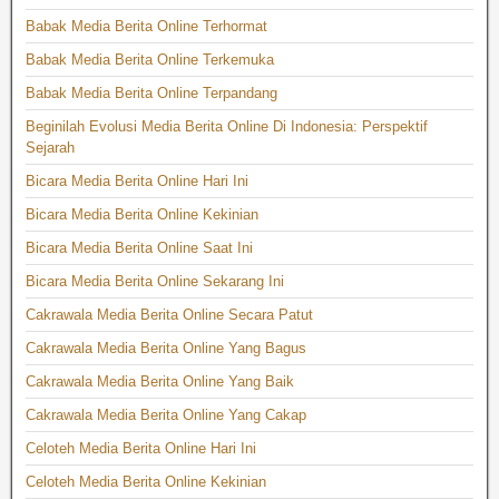
Babak Media Berita Online Terhormat
Babak Media Berita Online Terkemuka
Babak Media Berita Online Terpandang
Beginilah Evolusi Media Berita Online Di Indonesia: Perspektif
Sejarah
Bicara Media Berita Online Hari Ini
Bicara Media Berita Online Kekinian
Bicara Media Berita Online Saat Ini
Bicara Media Berita Online Sekarang Ini
Cakrawala Media Berita Online Secara Patut
Cakrawala Media Berita Online Yang Bagus
Cakrawala Media Berita Online Yang Baik
Cakrawala Media Berita Online Yang Cakap
Celoteh Media Berita Online Hari Ini
Celoteh Media Berita Online Kekinian