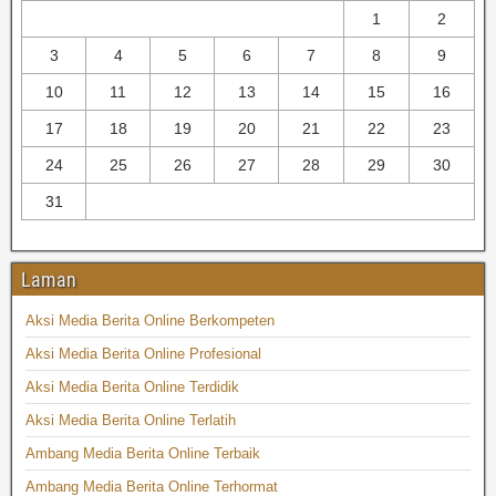
1
2
3
4
5
6
7
8
9
10
11
12
13
14
15
16
17
18
19
20
21
22
23
24
25
26
27
28
29
30
31
Laman
Aksi Media Berita Online Berkompeten
Aksi Media Berita Online Profesional
Aksi Media Berita Online Terdidik
Aksi Media Berita Online Terlatih
Ambang Media Berita Online Terbaik
Ambang Media Berita Online Terhormat