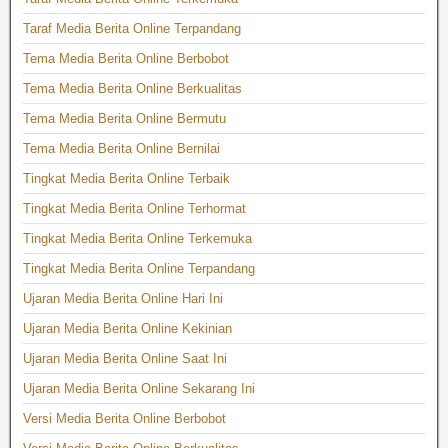
Taraf Media Berita Online Terpandang
Tema Media Berita Online Berbobot
Tema Media Berita Online Berkualitas
Tema Media Berita Online Bermutu
Tema Media Berita Online Bernilai
Tingkat Media Berita Online Terbaik
Tingkat Media Berita Online Terhormat
Tingkat Media Berita Online Terkemuka
Tingkat Media Berita Online Terpandang
Ujaran Media Berita Online Hari Ini
Ujaran Media Berita Online Kekinian
Ujaran Media Berita Online Saat Ini
Ujaran Media Berita Online Sekarang Ini
Versi Media Berita Online Berbobot