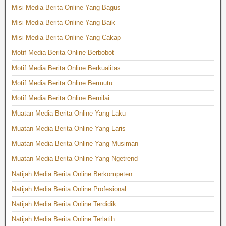
Misi Media Berita Online Yang Bagus
Misi Media Berita Online Yang Baik
Misi Media Berita Online Yang Cakap
Motif Media Berita Online Berbobot
Motif Media Berita Online Berkualitas
Motif Media Berita Online Bermutu
Motif Media Berita Online Bernilai
Muatan Media Berita Online Yang Laku
Muatan Media Berita Online Yang Laris
Muatan Media Berita Online Yang Musiman
Muatan Media Berita Online Yang Ngetrend
Natijah Media Berita Online Berkompeten
Natijah Media Berita Online Profesional
Natijah Media Berita Online Terdidik
Natijah Media Berita Online Terlatih