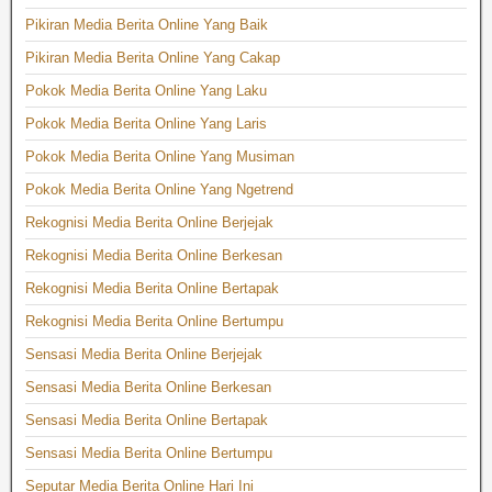
Pikiran Media Berita Online Yang Baik
Pikiran Media Berita Online Yang Cakap
Pokok Media Berita Online Yang Laku
Pokok Media Berita Online Yang Laris
Pokok Media Berita Online Yang Musiman
Pokok Media Berita Online Yang Ngetrend
Rekognisi Media Berita Online Berjejak
Rekognisi Media Berita Online Berkesan
Rekognisi Media Berita Online Bertapak
Rekognisi Media Berita Online Bertumpu
Sensasi Media Berita Online Berjejak
Sensasi Media Berita Online Berkesan
Sensasi Media Berita Online Bertapak
Sensasi Media Berita Online Bertumpu
Seputar Media Berita Online Hari Ini