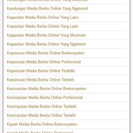
Kandungan Media Berita Online Yang Ngetrend
Kapasitas Media Berita Online Yang Laku
Kapasitas Media Berita Online Yang Laris
Kapasitas Media Berita Online Yang Musiman
Kapasitas Media Berita Online Yang Ngetrend
Keputusan Media Berita Online Berkompeten
Keputusan Media Berita Online Profesional
Keputusan Media Berita Online Terdidik
Keputusan Media Berita Online Terlatih
Kesimpulan Media Berita Online Berkompeten
Kesimpulan Media Berita Online Profesional
Kesimpulan Media Berita Online Terdidik
Kesimpulan Media Berita Online Terlatih
Kiprah Media Berita Online Berkompeten