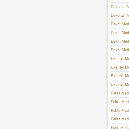
Dekorasi M
Dekorasi M
Dekrit Med
Dekrit Med
Dekrit Medi
Dekrit Medi
Ekstrak Me
Ekstrak Me
Ekstrak Me
Ekstrak Me
Fakta Medi
Fakta Medi
Fakta Medi
Fakta Medi
Fase Media