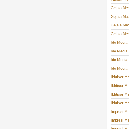
Gejala Med
Gejala Med
Gejala Med
Gejala Med
Ide Media 
Ide Media 
Ide Media 
Ide Media 
Ikhtisar M
Ikhtisar Me
Ikhtisar Me
Ikhtisar Me
Impresi Me
Impresi Me
Impresi Me