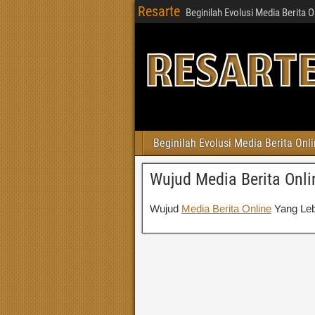
Resarte
Beginilah Evolusi Media Berita O
Beginilah Evolusi Media Berita Onli
Wujud Media Berita Onli
Wujud
Media Berita Online
Yang Le