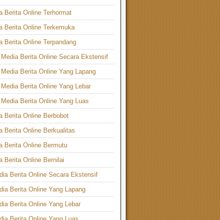
 Berita Online Terhormat
 Berita Online Terkemuka
 Berita Online Terpandang
edia Berita Online Secara Ekstensif
Media Berita Online Yang Lapang
Media Berita Online Yang Lebar
Media Berita Online Yang Luas
a Berita Online Berbobot
a Berita Online Berkualitas
a Berita Online Bermutu
 Berita Online Bernilai
dia Berita Online Secara Ekstensif
dia Berita Online Yang Lapang
dia Berita Online Yang Lebar
dia Berita Online Yang Luas