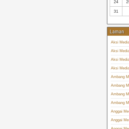
24
2
31
Laman
Aksi Media
Aksi Media
Aksi Media
Aksi Media 
Ambang Med
Ambang Med
Ambang Me
Ambang Me
Anggai Med
Anggai Med
Anggai Med