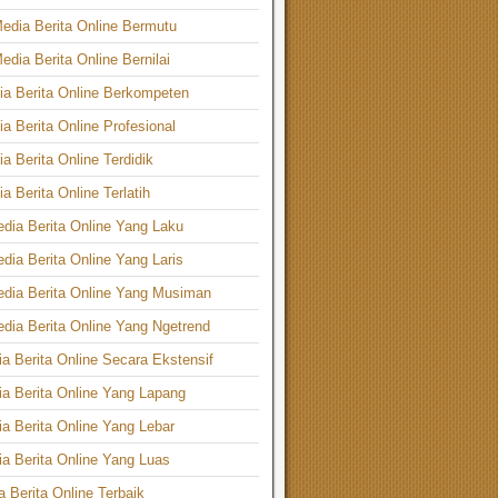
edia Berita Online Bermutu
edia Berita Online Bernilai
ia Berita Online Berkompeten
ia Berita Online Profesional
a Berita Online Terdidik
a Berita Online Terlatih
dia Berita Online Yang Laku
dia Berita Online Yang Laris
dia Berita Online Yang Musiman
dia Berita Online Yang Ngetrend
a Berita Online Secara Ekstensif
a Berita Online Yang Lapang
a Berita Online Yang Lebar
a Berita Online Yang Luas
 Berita Online Terbaik