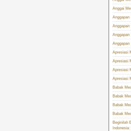
Anggai Med
Anggapan M
Anggapan 
Anggapan M
Anggapan 
Apresiasi 
Apresiasi 
Apresiasi 
Apresiasi 
Babak Medi
Babak Medi
Babak Med
Babak Medi
Beginilah 
Indonesia: