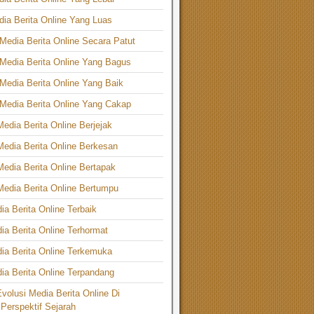
ia Berita Online Yang Luas
edia Berita Online Secara Patut
Media Berita Online Yang Bagus
edia Berita Online Yang Baik
Media Berita Online Yang Cakap
Media Berita Online Berjejak
Media Berita Online Berkesan
Media Berita Online Bertapak
Media Berita Online Bertumpu
a Berita Online Terbaik
a Berita Online Terhormat
ia Berita Online Terkemuka
a Berita Online Terpandang
Evolusi Media Berita Online Di
 Perspektif Sejarah