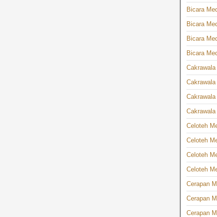
Bicara Medi
Bicara Med
Bicara Med
Bicara Med
Cakrawala 
Cakrawala 
Cakrawala 
Cakrawala 
Celoteh Med
Celoteh Me
Celoteh Me
Celoteh Me
Cerapan Me
Cerapan Me
Cerapan Me