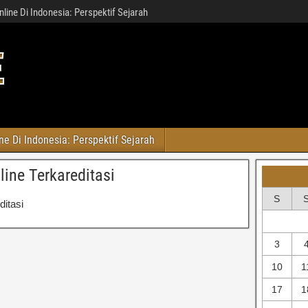
nline Di Indonesia: Perspektif Sejarah
ne Di Indonesia: Perspektif Sejarah
line Terkareditasi
S
ditasi
3
10
1
17
1