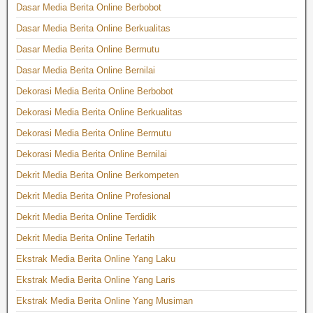
Dasar Media Berita Online Berbobot
Dasar Media Berita Online Berkualitas
Dasar Media Berita Online Bermutu
Dasar Media Berita Online Bernilai
Dekorasi Media Berita Online Berbobot
Dekorasi Media Berita Online Berkualitas
Dekorasi Media Berita Online Bermutu
Dekorasi Media Berita Online Bernilai
Dekrit Media Berita Online Berkompeten
Dekrit Media Berita Online Profesional
Dekrit Media Berita Online Terdidik
Dekrit Media Berita Online Terlatih
Ekstrak Media Berita Online Yang Laku
Ekstrak Media Berita Online Yang Laris
Ekstrak Media Berita Online Yang Musiman