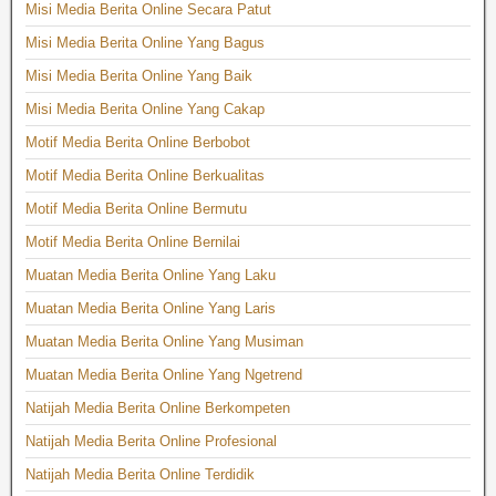
Misi Media Berita Online Secara Patut
Misi Media Berita Online Yang Bagus
Misi Media Berita Online Yang Baik
Misi Media Berita Online Yang Cakap
Motif Media Berita Online Berbobot
Motif Media Berita Online Berkualitas
Motif Media Berita Online Bermutu
Motif Media Berita Online Bernilai
Muatan Media Berita Online Yang Laku
Muatan Media Berita Online Yang Laris
Muatan Media Berita Online Yang Musiman
Muatan Media Berita Online Yang Ngetrend
Natijah Media Berita Online Berkompeten
Natijah Media Berita Online Profesional
Natijah Media Berita Online Terdidik