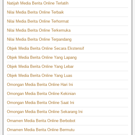
Natijah Media Berita Online Terlatih
Nilai Media Berita Online Terbaik
Nilai Media Berita Online Terhormat
Nilai Media Berita Online Terkemuka
Nilai Media Berita Online Terpandang
Objek Media Berita Online Secara Ekstensif
Objek Media Berita Online Yang Lapang
Objek Media Berita Online Yang Lebar
Objek Media Berita Online Yang Luas
Omongan Media Berita Online Hari Ini
Omongan Media Berita Online Kekinian
Omongan Media Berita Online Saat Ini
Omongan Media Berita Online Sekarang Ini
Ornamen Media Berita Online Berbobot
Ornamen Media Berita Online Bermutu