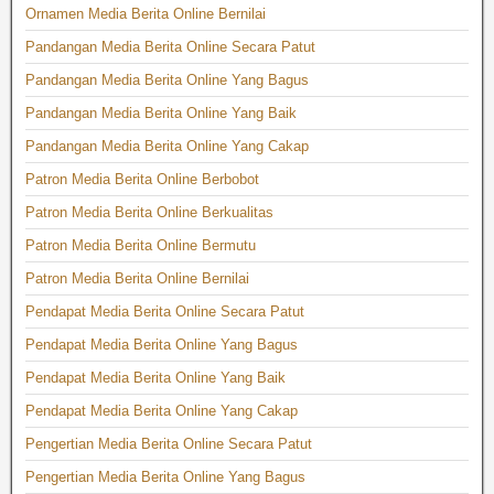
Ornamen Media Berita Online Bernilai
Pandangan Media Berita Online Secara Patut
Pandangan Media Berita Online Yang Bagus
Pandangan Media Berita Online Yang Baik
Pandangan Media Berita Online Yang Cakap
Patron Media Berita Online Berbobot
Patron Media Berita Online Berkualitas
Patron Media Berita Online Bermutu
Patron Media Berita Online Bernilai
Pendapat Media Berita Online Secara Patut
Pendapat Media Berita Online Yang Bagus
Pendapat Media Berita Online Yang Baik
Pendapat Media Berita Online Yang Cakap
Pengertian Media Berita Online Secara Patut
Pengertian Media Berita Online Yang Bagus