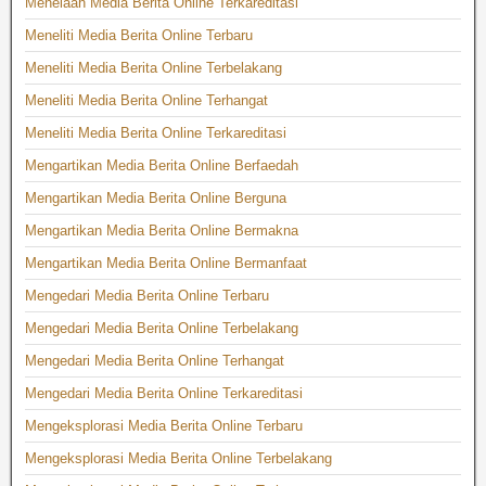
Menelaah Media Berita Online Terkareditasi
Meneliti Media Berita Online Terbaru
Meneliti Media Berita Online Terbelakang
Meneliti Media Berita Online Terhangat
Meneliti Media Berita Online Terkareditasi
Mengartikan Media Berita Online Berfaedah
Mengartikan Media Berita Online Berguna
Mengartikan Media Berita Online Bermakna
Mengartikan Media Berita Online Bermanfaat
Mengedari Media Berita Online Terbaru
Mengedari Media Berita Online Terbelakang
Mengedari Media Berita Online Terhangat
Mengedari Media Berita Online Terkareditasi
Mengeksplorasi Media Berita Online Terbaru
Mengeksplorasi Media Berita Online Terbelakang