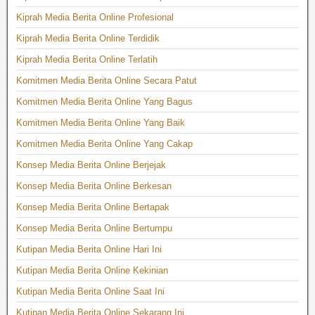
Kiprah Media Berita Online Profesional
Kiprah Media Berita Online Terdidik
Kiprah Media Berita Online Terlatih
Komitmen Media Berita Online Secara Patut
Komitmen Media Berita Online Yang Bagus
Komitmen Media Berita Online Yang Baik
Komitmen Media Berita Online Yang Cakap
Konsep Media Berita Online Berjejak
Konsep Media Berita Online Berkesan
Konsep Media Berita Online Bertapak
Konsep Media Berita Online Bertumpu
Kutipan Media Berita Online Hari Ini
Kutipan Media Berita Online Kekinian
Kutipan Media Berita Online Saat Ini
Kutipan Media Berita Online Sekarang Ini