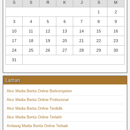
S
S
R
K
J
S
M
1
2
3
4
5
6
7
8
9
10
11
12
13
14
15
16
17
18
19
20
21
22
23
24
25
26
27
28
29
30
31
Laman
Aksi Media Berita Online Berkompeten
Aksi Media Berita Online Profesional
Aksi Media Berita Online Terdidik
Aksi Media Berita Online Terlatih
Ambang Media Berita Online Terbaik