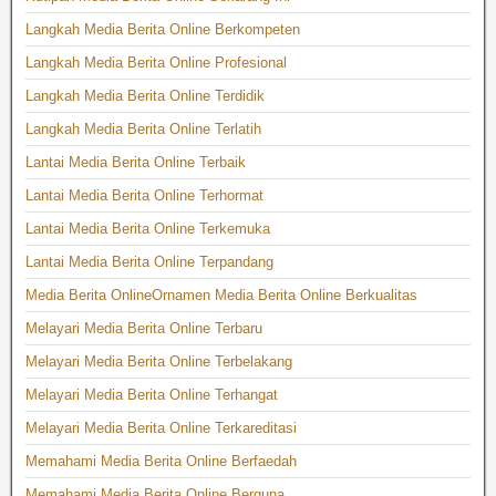
Langkah Media Berita Online Berkompeten
Langkah Media Berita Online Profesional
Langkah Media Berita Online Terdidik
Langkah Media Berita Online Terlatih
Lantai Media Berita Online Terbaik
Lantai Media Berita Online Terhormat
Lantai Media Berita Online Terkemuka
Lantai Media Berita Online Terpandang
Media Berita OnlineOrnamen Media Berita Online Berkualitas
Melayari Media Berita Online Terbaru
Melayari Media Berita Online Terbelakang
Melayari Media Berita Online Terhangat
Melayari Media Berita Online Terkareditasi
Memahami Media Berita Online Berfaedah
Memahami Media Berita Online Berguna