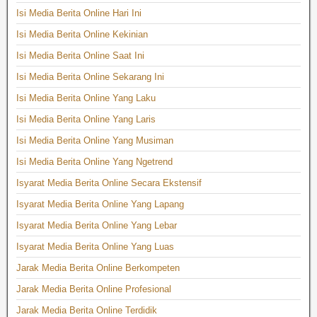
Isi Media Berita Online Hari Ini
Isi Media Berita Online Kekinian
Isi Media Berita Online Saat Ini
Isi Media Berita Online Sekarang Ini
Isi Media Berita Online Yang Laku
Isi Media Berita Online Yang Laris
Isi Media Berita Online Yang Musiman
Isi Media Berita Online Yang Ngetrend
Isyarat Media Berita Online Secara Ekstensif
Isyarat Media Berita Online Yang Lapang
Isyarat Media Berita Online Yang Lebar
Isyarat Media Berita Online Yang Luas
Jarak Media Berita Online Berkompeten
Jarak Media Berita Online Profesional
Jarak Media Berita Online Terdidik