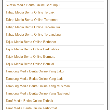
Sketsa Media Berita Online Bertumpu
Tahap Media Berita Online Terbaik
Tahap Media Berita Online Terhormat
Tahap Media Berita Online Terkemuka
Tahap Media Berita Online Terpandang
Tajuk Media Berita Online Berbobot
Tajuk Media Berita Online Berkualitas
Tajuk Media Berita Online Bermutu
Tajuk Media Berita Online Bernilai
Tampung Media Berita Online Yang Laku
Tampung Media Berita Online Yang Laris
Tampung Media Berita Online Yang Musiman
Tampung Media Berita Online Yang Ngetrend
Taraf Media Berita Online Terbaik
Taraf Media Berita Online Terhormat