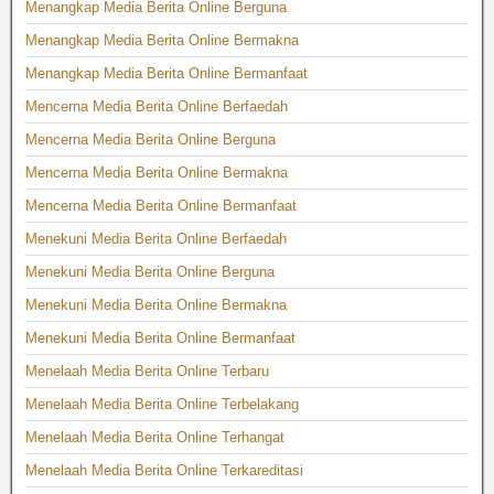
Menangkap Media Berita Online Berguna
Menangkap Media Berita Online Bermakna
Menangkap Media Berita Online Bermanfaat
Mencerna Media Berita Online Berfaedah
Mencerna Media Berita Online Berguna
Mencerna Media Berita Online Bermakna
Mencerna Media Berita Online Bermanfaat
Menekuni Media Berita Online Berfaedah
Menekuni Media Berita Online Berguna
Menekuni Media Berita Online Bermakna
Menekuni Media Berita Online Bermanfaat
Menelaah Media Berita Online Terbaru
Menelaah Media Berita Online Terbelakang
Menelaah Media Berita Online Terhangat
Menelaah Media Berita Online Terkareditasi