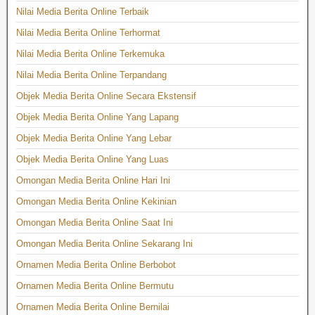
Nilai Media Berita Online Terbaik
Nilai Media Berita Online Terhormat
Nilai Media Berita Online Terkemuka
Nilai Media Berita Online Terpandang
Objek Media Berita Online Secara Ekstensif
Objek Media Berita Online Yang Lapang
Objek Media Berita Online Yang Lebar
Objek Media Berita Online Yang Luas
Omongan Media Berita Online Hari Ini
Omongan Media Berita Online Kekinian
Omongan Media Berita Online Saat Ini
Omongan Media Berita Online Sekarang Ini
Ornamen Media Berita Online Berbobot
Ornamen Media Berita Online Bermutu
Ornamen Media Berita Online Bernilai