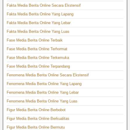
Fakta Media Berita Online Secara Ekstensif
Fakta Media Berita Online Yang Lapang
Fakta Media Berita Online Yang Lebar
Fakta Media Berita Online Yang Luas
Fase Media Berita Online Terbaik
Fase Media Berita Online Terhormat
Fase Media Berita Online Terkemuka
Fase Media Berita Online Terpandang
Fenomena Media Berita Online Secara Ekstensif
Fenomena Media Berita Online Yang Lapang
Fenomena Media Berita Online Yang Lebar
Fenomena Media Berita Online Yang Luas
Figur Media Berita Online Berbobot
Figur Media Berita Online Berkualitas
Figur Media Berita Online Bermutu