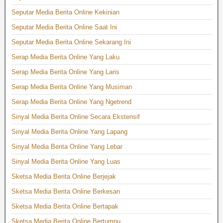
Seputar Media Berita Online Kekinian
Seputar Media Berita Online Saat Ini
Seputar Media Berita Online Sekarang Ini
Serap Media Berita Online Yang Laku
Serap Media Berita Online Yang Laris
Serap Media Berita Online Yang Musiman
Serap Media Berita Online Yang Ngetrend
Sinyal Media Berita Online Secara Ekstensif
Sinyal Media Berita Online Yang Lapang
Sinyal Media Berita Online Yang Lebar
Sinyal Media Berita Online Yang Luas
Sketsa Media Berita Online Berjejak
Sketsa Media Berita Online Berkesan
Sketsa Media Berita Online Bertapak
Sketsa Media Berita Online Bertumpu