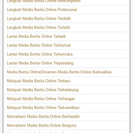
Langkah Media Berita Online Berkompeten
Langkah Media Berita Online Profesional
Langkah Media Berita Online Terdidik
Langkah Media Berita Online Terlatih
Lantai Media Berita Online Terbaik
Lantai Media Berita Online Terhormat
Lantai Media Berita Online Terkemuka
Lantai Media Berita Online Terpandang
Media Berita OnlineOrnamen Media Berita Online Berkualitas
Melayari Media Berita Online Terbaru
Melayari Media Berita Online Terbelakang
Melayari Media Berita Online Terhangat
Melayari Media Berita Online Terkareditasi
Memahami Media Berita Online Berfaedah
Memahami Media Berita Online Berguna