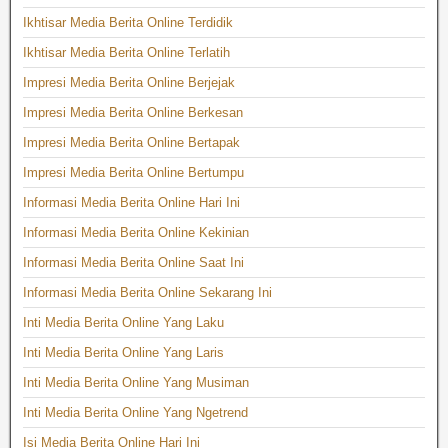
Ikhtisar Media Berita Online Terdidik
Ikhtisar Media Berita Online Terlatih
Impresi Media Berita Online Berjejak
Impresi Media Berita Online Berkesan
Impresi Media Berita Online Bertapak
Impresi Media Berita Online Bertumpu
Informasi Media Berita Online Hari Ini
Informasi Media Berita Online Kekinian
Informasi Media Berita Online Saat Ini
Informasi Media Berita Online Sekarang Ini
Inti Media Berita Online Yang Laku
Inti Media Berita Online Yang Laris
Inti Media Berita Online Yang Musiman
Inti Media Berita Online Yang Ngetrend
Isi Media Berita Online Hari Ini