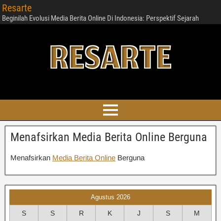
Resarte
Beginilah Evolusi Media Berita Online Di Indonesia: Perspektif Sejarah
Menafsirkan Media Berita Online Berguna
Menafsirkan
Media Berita Online
Berguna
Agustus 2026
S
S
R
K
J
S
M