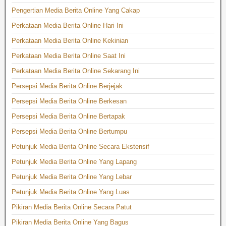
Pengertian Media Berita Online Yang Cakap
Perkataan Media Berita Online Hari Ini
Perkataan Media Berita Online Kekinian
Perkataan Media Berita Online Saat Ini
Perkataan Media Berita Online Sekarang Ini
Persepsi Media Berita Online Berjejak
Persepsi Media Berita Online Berkesan
Persepsi Media Berita Online Bertapak
Persepsi Media Berita Online Bertumpu
Petunjuk Media Berita Online Secara Ekstensif
Petunjuk Media Berita Online Yang Lapang
Petunjuk Media Berita Online Yang Lebar
Petunjuk Media Berita Online Yang Luas
Pikiran Media Berita Online Secara Patut
Pikiran Media Berita Online Yang Bagus