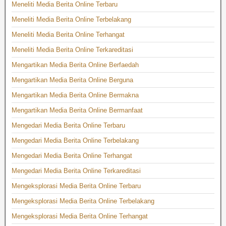
Meneliti Media Berita Online Terbaru
Meneliti Media Berita Online Terbelakang
Meneliti Media Berita Online Terhangat
Meneliti Media Berita Online Terkareditasi
Mengartikan Media Berita Online Berfaedah
Mengartikan Media Berita Online Berguna
Mengartikan Media Berita Online Bermakna
Mengartikan Media Berita Online Bermanfaat
Mengedari Media Berita Online Terbaru
Mengedari Media Berita Online Terbelakang
Mengedari Media Berita Online Terhangat
Mengedari Media Berita Online Terkareditasi
Mengeksplorasi Media Berita Online Terbaru
Mengeksplorasi Media Berita Online Terbelakang
Mengeksplorasi Media Berita Online Terhangat