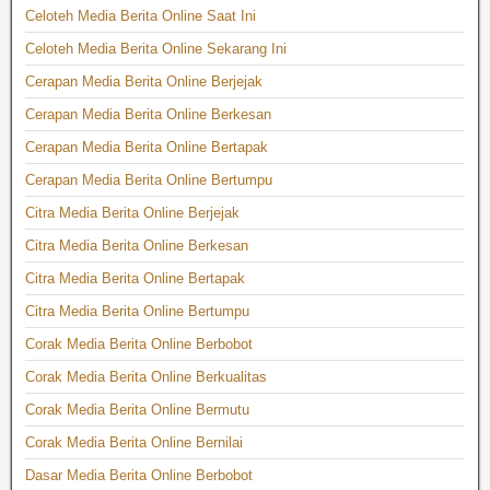
Celoteh Media Berita Online Saat Ini
Celoteh Media Berita Online Sekarang Ini
Cerapan Media Berita Online Berjejak
Cerapan Media Berita Online Berkesan
Cerapan Media Berita Online Bertapak
Cerapan Media Berita Online Bertumpu
Citra Media Berita Online Berjejak
Citra Media Berita Online Berkesan
Citra Media Berita Online Bertapak
Citra Media Berita Online Bertumpu
Corak Media Berita Online Berbobot
Corak Media Berita Online Berkualitas
Corak Media Berita Online Bermutu
Corak Media Berita Online Bernilai
Dasar Media Berita Online Berbobot