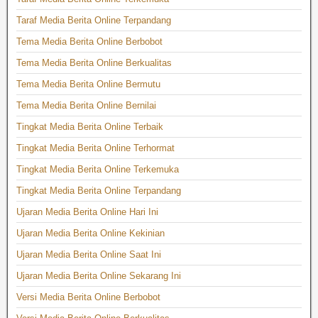
Taraf Media Berita Online Terpandang
Tema Media Berita Online Berbobot
Tema Media Berita Online Berkualitas
Tema Media Berita Online Bermutu
Tema Media Berita Online Bernilai
Tingkat Media Berita Online Terbaik
Tingkat Media Berita Online Terhormat
Tingkat Media Berita Online Terkemuka
Tingkat Media Berita Online Terpandang
Ujaran Media Berita Online Hari Ini
Ujaran Media Berita Online Kekinian
Ujaran Media Berita Online Saat Ini
Ujaran Media Berita Online Sekarang Ini
Versi Media Berita Online Berbobot