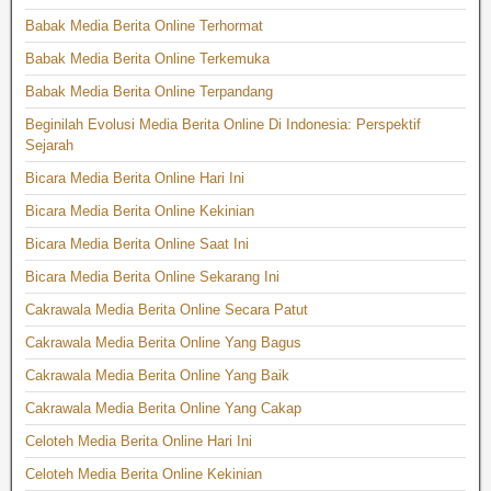
Babak Media Berita Online Terhormat
Babak Media Berita Online Terkemuka
Babak Media Berita Online Terpandang
Beginilah Evolusi Media Berita Online Di Indonesia: Perspektif
Sejarah
Bicara Media Berita Online Hari Ini
Bicara Media Berita Online Kekinian
Bicara Media Berita Online Saat Ini
Bicara Media Berita Online Sekarang Ini
Cakrawala Media Berita Online Secara Patut
Cakrawala Media Berita Online Yang Bagus
Cakrawala Media Berita Online Yang Baik
Cakrawala Media Berita Online Yang Cakap
Celoteh Media Berita Online Hari Ini
Celoteh Media Berita Online Kekinian