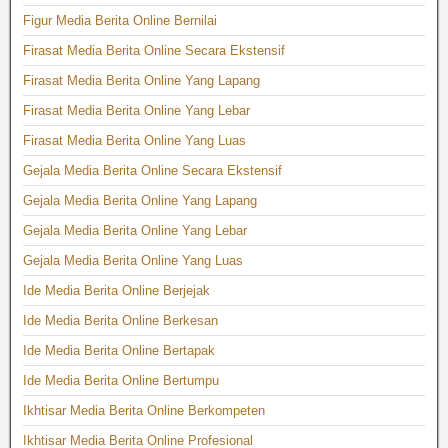
Figur Media Berita Online Bernilai
Firasat Media Berita Online Secara Ekstensif
Firasat Media Berita Online Yang Lapang
Firasat Media Berita Online Yang Lebar
Firasat Media Berita Online Yang Luas
Gejala Media Berita Online Secara Ekstensif
Gejala Media Berita Online Yang Lapang
Gejala Media Berita Online Yang Lebar
Gejala Media Berita Online Yang Luas
Ide Media Berita Online Berjejak
Ide Media Berita Online Berkesan
Ide Media Berita Online Bertapak
Ide Media Berita Online Bertumpu
Ikhtisar Media Berita Online Berkompeten
Ikhtisar Media Berita Online Profesional