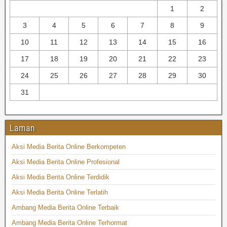
1
2
3
4
5
6
7
8
9
10
11
12
13
14
15
16
17
18
19
20
21
22
23
24
25
26
27
28
29
30
31
Laman
Aksi Media Berita Online Berkompeten
Aksi Media Berita Online Profesional
Aksi Media Berita Online Terdidik
Aksi Media Berita Online Terlatih
Ambang Media Berita Online Terbaik
Ambang Media Berita Online Terhormat