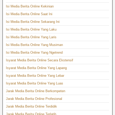
Isi Media Berita Online Kekinian
Isi Media Berita Online Saat Ini
Isi Media Berita Online Sekarang Ini
Isi Media Berita Online Yang Laku
Isi Media Berita Online Yang Laris
Isi Media Berita Online Yang Musiman
Isi Media Berita Online Yang Ngetrend
Isyarat Media Berita Online Secara Ekstensif
Isyarat Media Berita Online Yang Lapang
Isyarat Media Berita Online Yang Lebar
Isyarat Media Berita Online Yang Luas
Jarak Media Berita Online Berkompeten
Jarak Media Berita Online Profesional
Jarak Media Berita Online Terdidik
Jarak Media Berita Online Terlatih