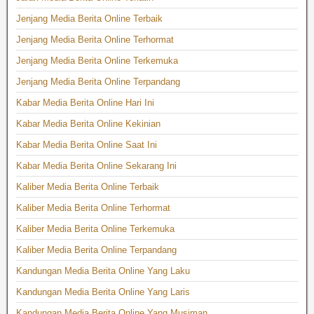
Jenjang Media Berita Online Terbaik
Jenjang Media Berita Online Terhormat
Jenjang Media Berita Online Terkemuka
Jenjang Media Berita Online Terpandang
Kabar Media Berita Online Hari Ini
Kabar Media Berita Online Kekinian
Kabar Media Berita Online Saat Ini
Kabar Media Berita Online Sekarang Ini
Kaliber Media Berita Online Terbaik
Kaliber Media Berita Online Terhormat
Kaliber Media Berita Online Terkemuka
Kaliber Media Berita Online Terpandang
Kandungan Media Berita Online Yang Laku
Kandungan Media Berita Online Yang Laris
Kandungan Media Berita Online Yang Musiman