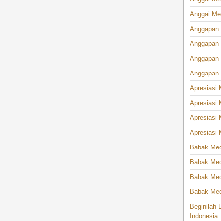
Anggai Med
Anggapan M
Anggapan 
Anggapan M
Anggapan 
Apresiasi 
Apresiasi 
Apresiasi 
Apresiasi 
Babak Medi
Babak Medi
Babak Med
Babak Medi
Beginilah 
Indonesia: