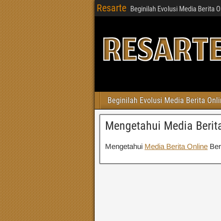
Resarte
Beginilah Evolusi Media Berita O
Beginilah Evolusi Media Berita Onli
Mengetahui Media Berit
Mengetahui
Media Berita Online
Ber