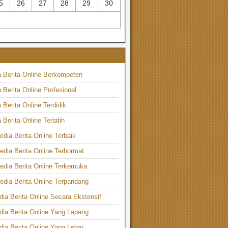
5
26
27
28
29
30
 Berita Online Berkompeten
 Berita Online Profesional
 Berita Online Terdidik
Berita Online Terlatih
ia Berita Online Terbaik
ia Berita Online Terhormat
dia Berita Online Terkemuka
dia Berita Online Terpandang
ia Berita Online Secara Ekstensif
ia Berita Online Yang Lapang
ia Berita Online Yang Lebar