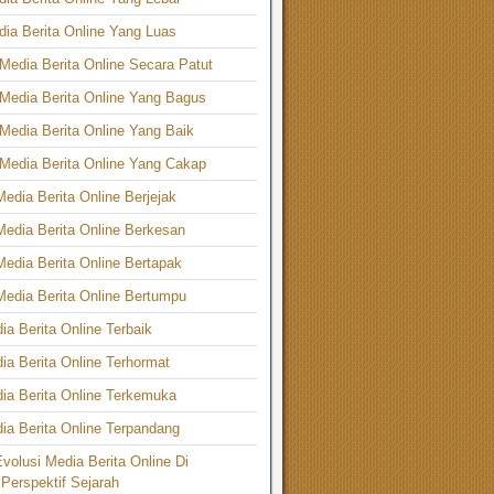
ia Berita Online Yang Luas
edia Berita Online Secara Patut
Media Berita Online Yang Bagus
edia Berita Online Yang Baik
Media Berita Online Yang Cakap
Media Berita Online Berjejak
Media Berita Online Berkesan
Media Berita Online Bertapak
Media Berita Online Bertumpu
a Berita Online Terbaik
a Berita Online Terhormat
ia Berita Online Terkemuka
a Berita Online Terpandang
Evolusi Media Berita Online Di
 Perspektif Sejarah