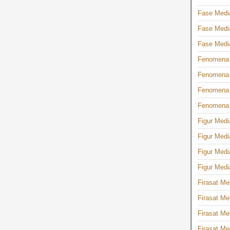
Fase Media
Fase Media
Fase Media
Fenomena M
Fenomena 
Fenomena 
Fenomena 
Figur Medi
Figur Medi
Figur Medi
Figur Media
Firasat Me
Firasat Me
Firasat Me
Firasat Me