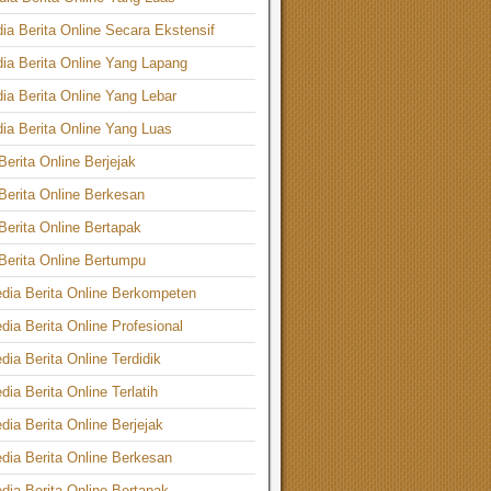
ia Berita Online Secara Ekstensif
ia Berita Online Yang Lapang
ia Berita Online Yang Lebar
ia Berita Online Yang Luas
Berita Online Berjejak
Berita Online Berkesan
Berita Online Bertapak
Berita Online Bertumpu
edia Berita Online Berkompeten
dia Berita Online Profesional
dia Berita Online Terdidik
dia Berita Online Terlatih
dia Berita Online Berjejak
dia Berita Online Berkesan
dia Berita Online Bertapak