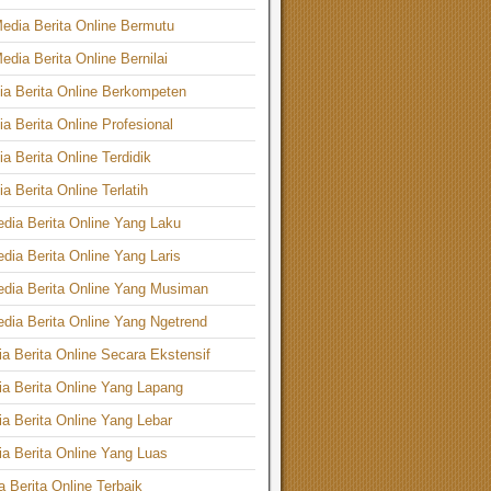
edia Berita Online Bermutu
edia Berita Online Bernilai
ia Berita Online Berkompeten
ia Berita Online Profesional
a Berita Online Terdidik
a Berita Online Terlatih
dia Berita Online Yang Laku
dia Berita Online Yang Laris
dia Berita Online Yang Musiman
dia Berita Online Yang Ngetrend
a Berita Online Secara Ekstensif
a Berita Online Yang Lapang
a Berita Online Yang Lebar
a Berita Online Yang Luas
 Berita Online Terbaik