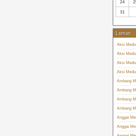
24
2
31
Laman
Aksi Media
Aksi Media
Aksi Media
Aksi Media 
Ambang Med
Ambang Med
Ambang Me
Ambang Me
Anggai Med
Anggai Med
Anggai Med