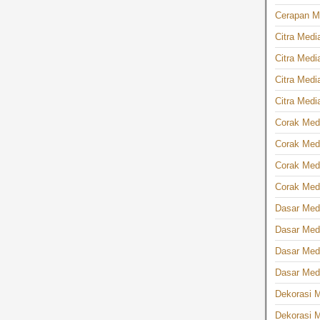
Cerapan Me
Citra Media
Citra Medi
Citra Medi
Citra Medi
Corak Medi
Corak Medi
Corak Medi
Corak Medi
Dasar Medi
Dasar Medi
Dasar Medi
Dasar Medi
Dekorasi M
Dekorasi M