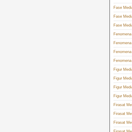
Fase Media
Fase Media
Fase Media
Fenomena M
Fenomena 
Fenomena 
Fenomena 
Figur Medi
Figur Medi
Figur Medi
Figur Media
Firasat Me
Firasat Me
Firasat Me
Firasat Me