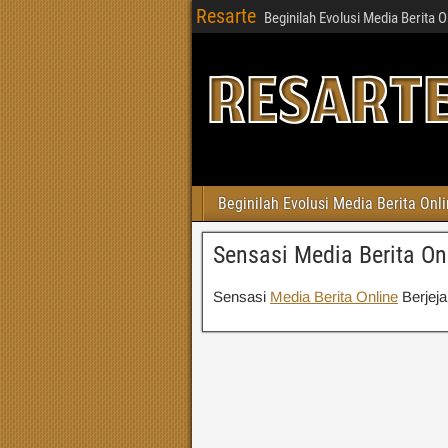
Resarte
Beginilah Evolusi Media Berita O
Beginilah Evolusi Media Berita Onli
Sensasi Media Berita Onl
Sensasi
Media Berita Online
Berjeja