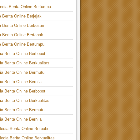
dia Berita Online Bertumpu
 Berita Online Berjejak
a Berita Online Berkesan
a Berita Online Bertapak
a Berita Online Bertumpu
a Berita Online Berbobot
a Berita Online Berkualitas
a Berita Online Bermutu
a Berita Online Bernilai
a Berita Online Berbobot
a Berita Online Berkualitas
a Berita Online Bermutu
a Berita Online Bernilai
edia Berita Online Berbobot
edia Berita Online Berkualitas