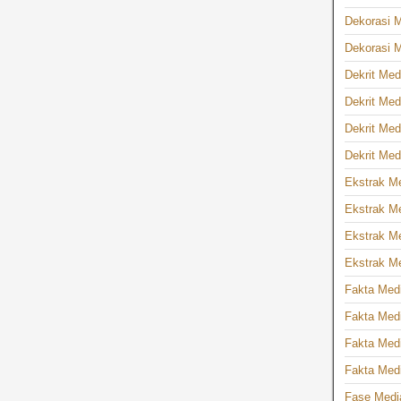
Dekorasi M
Dekorasi M
Dekrit Med
Dekrit Med
Dekrit Medi
Dekrit Medi
Ekstrak Me
Ekstrak Me
Ekstrak Me
Ekstrak Me
Fakta Medi
Fakta Medi
Fakta Medi
Fakta Medi
Fase Media