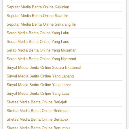
Seputar Media Berita Online Kekinian
Seputar Media Berita Online Saat Ini
Seputar Media Berita Online Sekarang Ini
Serap Media Berita Online Yang Laku
Serap Media Berita Online Yang Laris
Serap Media Berita Online Yang Musiman
Serap Media Berita Online Yang Ngetrend
Sinyal Media Berita Online Secara Ekstensif
Sinyal Media Berita Online Yang Lapang
Sinyal Media Berita Online Yang Lebar
Sinyal Media Berita Online Yang Luas
Sketsa Media Berita Online Berjejak
Sketsa Media Berita Online Berkesan
Sketsa Media Berita Online Bertapak
Sketsa Media Berita Online Bertumpu