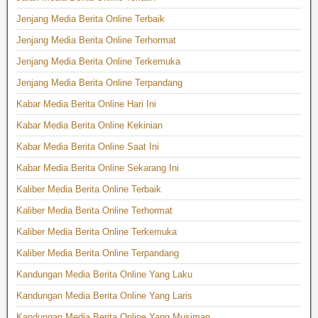
Jenjang Media Berita Online Terbaik
Jenjang Media Berita Online Terhormat
Jenjang Media Berita Online Terkemuka
Jenjang Media Berita Online Terpandang
Kabar Media Berita Online Hari Ini
Kabar Media Berita Online Kekinian
Kabar Media Berita Online Saat Ini
Kabar Media Berita Online Sekarang Ini
Kaliber Media Berita Online Terbaik
Kaliber Media Berita Online Terhormat
Kaliber Media Berita Online Terkemuka
Kaliber Media Berita Online Terpandang
Kandungan Media Berita Online Yang Laku
Kandungan Media Berita Online Yang Laris
Kandungan Media Berita Online Yang Musiman