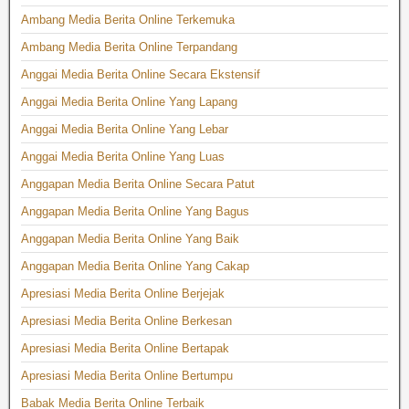
Ambang Media Berita Online Terkemuka
Ambang Media Berita Online Terpandang
Anggai Media Berita Online Secara Ekstensif
Anggai Media Berita Online Yang Lapang
Anggai Media Berita Online Yang Lebar
Anggai Media Berita Online Yang Luas
Anggapan Media Berita Online Secara Patut
Anggapan Media Berita Online Yang Bagus
Anggapan Media Berita Online Yang Baik
Anggapan Media Berita Online Yang Cakap
Apresiasi Media Berita Online Berjejak
Apresiasi Media Berita Online Berkesan
Apresiasi Media Berita Online Bertapak
Apresiasi Media Berita Online Bertumpu
Babak Media Berita Online Terbaik