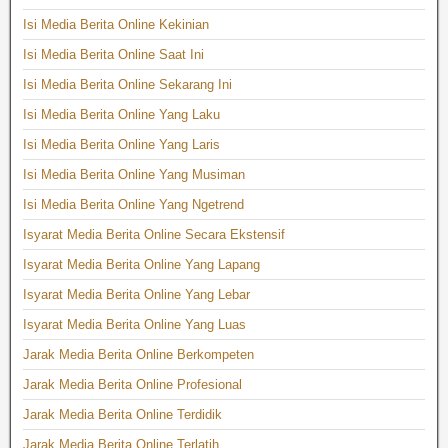
Isi Media Berita Online Kekinian
Isi Media Berita Online Saat Ini
Isi Media Berita Online Sekarang Ini
Isi Media Berita Online Yang Laku
Isi Media Berita Online Yang Laris
Isi Media Berita Online Yang Musiman
Isi Media Berita Online Yang Ngetrend
Isyarat Media Berita Online Secara Ekstensif
Isyarat Media Berita Online Yang Lapang
Isyarat Media Berita Online Yang Lebar
Isyarat Media Berita Online Yang Luas
Jarak Media Berita Online Berkompeten
Jarak Media Berita Online Profesional
Jarak Media Berita Online Terdidik
Jarak Media Berita Online Terlatih