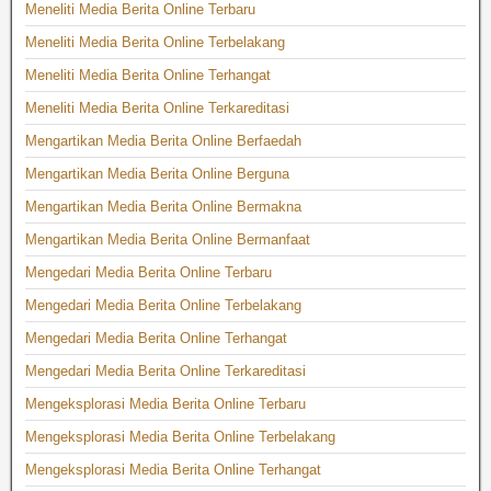
Meneliti Media Berita Online Terbaru
Meneliti Media Berita Online Terbelakang
Meneliti Media Berita Online Terhangat
Meneliti Media Berita Online Terkareditasi
Mengartikan Media Berita Online Berfaedah
Mengartikan Media Berita Online Berguna
Mengartikan Media Berita Online Bermakna
Mengartikan Media Berita Online Bermanfaat
Mengedari Media Berita Online Terbaru
Mengedari Media Berita Online Terbelakang
Mengedari Media Berita Online Terhangat
Mengedari Media Berita Online Terkareditasi
Mengeksplorasi Media Berita Online Terbaru
Mengeksplorasi Media Berita Online Terbelakang
Mengeksplorasi Media Berita Online Terhangat