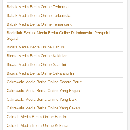
Babak Media Berita Online Terhormat
Babak Media Berita Online Terkemuka
Babak Media Berita Online Terpandang
Beginilah Evolusi Media Berita Online Di Indonesia: Perspektif
Sejarah
Bicara Media Berita Online Hari Ini
Bicara Media Berita Online Kekinian
Bicara Media Berita Online Saat Ini
Bicara Media Berita Online Sekarang Ini
Cakrawala Media Berita Online Secara Patut
Cakrawala Media Berita Online Yang Bagus
Cakrawala Media Berita Online Yang Baik
Cakrawala Media Berita Online Yang Cakap
Celoteh Media Berita Online Hari Ini
Celoteh Media Berita Online Kekinian