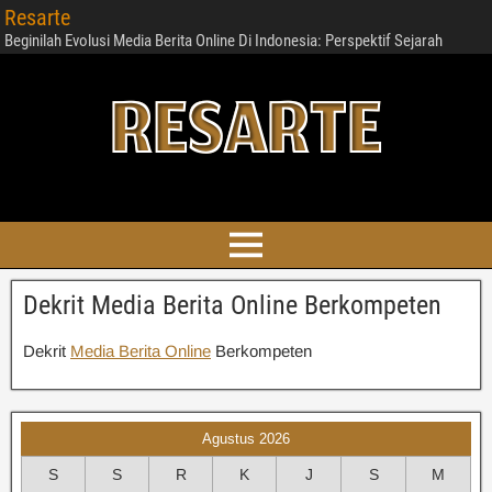
Resarte
Beginilah Evolusi Media Berita Online Di Indonesia: Perspektif Sejarah
Dekrit Media Berita Online Berkompeten
Dekrit
Media Berita Online
Berkompeten
Agustus 2026
S
S
R
K
J
S
M