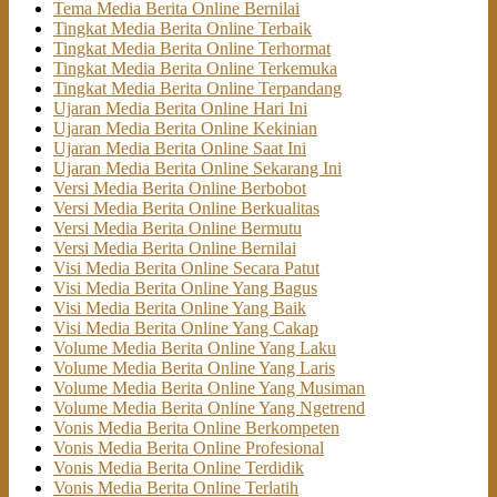
Tema Media Berita Online Bernilai
Tingkat Media Berita Online Terbaik
Tingkat Media Berita Online Terhormat
Tingkat Media Berita Online Terkemuka
Tingkat Media Berita Online Terpandang
Ujaran Media Berita Online Hari Ini
Ujaran Media Berita Online Kekinian
Ujaran Media Berita Online Saat Ini
Ujaran Media Berita Online Sekarang Ini
Versi Media Berita Online Berbobot
Versi Media Berita Online Berkualitas
Versi Media Berita Online Bermutu
Versi Media Berita Online Bernilai
Visi Media Berita Online Secara Patut
Visi Media Berita Online Yang Bagus
Visi Media Berita Online Yang Baik
Visi Media Berita Online Yang Cakap
Volume Media Berita Online Yang Laku
Volume Media Berita Online Yang Laris
Volume Media Berita Online Yang Musiman
Volume Media Berita Online Yang Ngetrend
Vonis Media Berita Online Berkompeten
Vonis Media Berita Online Profesional
Vonis Media Berita Online Terdidik
Vonis Media Berita Online Terlatih