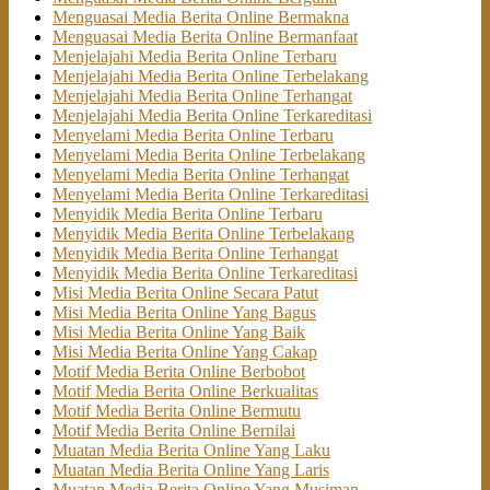
Menguasai Media Berita Online Bermakna
Menguasai Media Berita Online Bermanfaat
Menjelajahi Media Berita Online Terbaru
Menjelajahi Media Berita Online Terbelakang
Menjelajahi Media Berita Online Terhangat
Menjelajahi Media Berita Online Terkareditasi
Menyelami Media Berita Online Terbaru
Menyelami Media Berita Online Terbelakang
Menyelami Media Berita Online Terhangat
Menyelami Media Berita Online Terkareditasi
Menyidik Media Berita Online Terbaru
Menyidik Media Berita Online Terbelakang
Menyidik Media Berita Online Terhangat
Menyidik Media Berita Online Terkareditasi
Misi Media Berita Online Secara Patut
Misi Media Berita Online Yang Bagus
Misi Media Berita Online Yang Baik
Misi Media Berita Online Yang Cakap
Motif Media Berita Online Berbobot
Motif Media Berita Online Berkualitas
Motif Media Berita Online Bermutu
Motif Media Berita Online Bernilai
Muatan Media Berita Online Yang Laku
Muatan Media Berita Online Yang Laris
Muatan Media Berita Online Yang Musiman