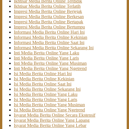
Ikhtisar Media Berita Online Terdidik
Ikhtisar Media Berita Online Terlatih
Impresi Media Berita Online Berjejak
Impresi Media Berita Online Berkesan
Impresi Media Berita Online Bertapak
Impresi Media Berita Online Bertumpu
Informasi Media Berita Online Hari Ini
Informasi Media Berita Online Kekinian
Informasi Media Berita Online Saat Ini
Informasi Media Berita Online Sekarang Ini
Inti Media Berita Online Yang Laku
Inti Media Berita Online Yang Laris
Inti Media Berita Online Yang Musiman
Inti Media Berita Online Yang Ngetrend
Isi Media Berita Online Hari Ini
Isi Media Berita Online Kekinian
Isi Media Berita Online Saat Ini
Isi Media Berita Online Sekarang Ini
Isi Media Berita Online Yang Laku
Isi Media Berita Online Yang Laris
Isi Media Berita Online Yang Musiman
Isi Media Berita Online Yang Ngetrend
Isyarat Media Berita Online Secara Ekstensif
Isyarat Media Berita Online Yang Lapang
Isyarat Media Berita Online Yang Lebar