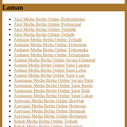
Laman
Aksi Media Berita Online Berkompeten
Aksi Media Berita Online Profesional
Aksi Media Berita Online Terdidik
Aksi Media Berita Online Terlatih
Ambang Media Berita Online Terbaik
Ambang Media Berita Online Terhormat
Ambang Media Berita Online Terkemuka
Ambang Media Berita Online Terpandang
Anggai Media Berita Online Secara Ekstensif
Anggai Media Berita Online Yang Lapang
Anggai Media Berita Online Yang Lebar
Anggai Media Berita Online Yang Luas
Anggapan Media Berita Online Secara Patut
Anggapan Media Berita Online Yang Bagus
Anggapan Media Berita Online Yang Baik
Anggapan Media Berita Online Yang Cakap
Apresiasi Media Berita Online Berjejak
Apresiasi Media Berita Online Berkesan
Apresiasi Media Berita Online Bertapak
Apresiasi Media Berita Online Bertumpu
Babak Media Berita Online Terbaik
Babak Media Berita Online Terhormat