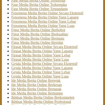
Fase Media Berita Online Terhormat
Fase Media Berita Online Terkemuka
Fase Media Berita Online Terpandang
Fenomena Media Berita Online Secara Ekstensif
Fenomena Media Berita Online Yang Lapang
Fenomena Media Berita Online Yang Lebar
Fenomena Media Berita Online Yang Luas
Figur Media Berita Online Berbobot
Figur Media Berita Online Berkualitas
Figur Media Berita Online Bermutu
Figur Media Berita Online Bernilai
Firasat Media Berita Online Secara Ekstensif
Firasat Media Berita Online Yang Lapang
Firasat Media Berita Online Yang Lebar
Firasat Media Berita Online Yang Luas
Gejala Media Berita Online Secara Ekstensif
Gejala Media Berita Online Yang Lapang
Gejala Media Berita Online Yang Lebar
Gejala Media Berita Online Yang Luas
Ide Media Berita Online Berjejak
Ide Media Berita Online Berkesan
Ide Media Berita Online Bertapak
Ide Media Berita Online Bertumpu
Ikhtisar Media Berita Online Berkompeten
Ikhtisar Media Berita Online Profesional