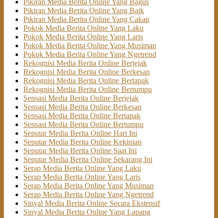
Pikiran Media Berita Online Yang Bagus
Pikiran Media Berita Online Yang Baik
Pikiran Media Berita Online Yang Cakap
Pokok Media Berita Online Yang Laku
Pokok Media Berita Online Yang Laris
Pokok Media Berita Online Yang Musiman
Pokok Media Berita Online Yang Ngetrend
Rekognisi Media Berita Online Berjejak
Rekognisi Media Berita Online Berkesan
Rekognisi Media Berita Online Bertapak
Rekognisi Media Berita Online Bertumpu
Sensasi Media Berita Online Berjejak
Sensasi Media Berita Online Berkesan
Sensasi Media Berita Online Bertapak
Sensasi Media Berita Online Bertumpu
Seputar Media Berita Online Hari Ini
Seputar Media Berita Online Kekinian
Seputar Media Berita Online Saat Ini
Seputar Media Berita Online Sekarang Ini
Serap Media Berita Online Yang Laku
Serap Media Berita Online Yang Laris
Serap Media Berita Online Yang Musiman
Serap Media Berita Online Yang Ngetrend
Sinyal Media Berita Online Secara Ekstensif
Sinyal Media Berita Online Yang Lapang