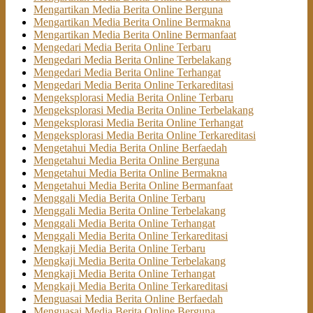
Mengartikan Media Berita Online Berguna
Mengartikan Media Berita Online Bermakna
Mengartikan Media Berita Online Bermanfaat
Mengedari Media Berita Online Terbaru
Mengedari Media Berita Online Terbelakang
Mengedari Media Berita Online Terhangat
Mengedari Media Berita Online Terkareditasi
Mengeksplorasi Media Berita Online Terbaru
Mengeksplorasi Media Berita Online Terbelakang
Mengeksplorasi Media Berita Online Terhangat
Mengeksplorasi Media Berita Online Terkareditasi
Mengetahui Media Berita Online Berfaedah
Mengetahui Media Berita Online Berguna
Mengetahui Media Berita Online Bermakna
Mengetahui Media Berita Online Bermanfaat
Menggali Media Berita Online Terbaru
Menggali Media Berita Online Terbelakang
Menggali Media Berita Online Terhangat
Menggali Media Berita Online Terkareditasi
Mengkaji Media Berita Online Terbaru
Mengkaji Media Berita Online Terbelakang
Mengkaji Media Berita Online Terhangat
Mengkaji Media Berita Online Terkareditasi
Menguasai Media Berita Online Berfaedah
Menguasai Media Berita Online Berguna