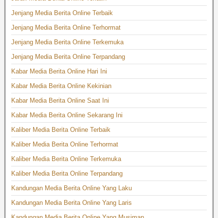
Jenjang Media Berita Online Terbaik
Jenjang Media Berita Online Terhormat
Jenjang Media Berita Online Terkemuka
Jenjang Media Berita Online Terpandang
Kabar Media Berita Online Hari Ini
Kabar Media Berita Online Kekinian
Kabar Media Berita Online Saat Ini
Kabar Media Berita Online Sekarang Ini
Kaliber Media Berita Online Terbaik
Kaliber Media Berita Online Terhormat
Kaliber Media Berita Online Terkemuka
Kaliber Media Berita Online Terpandang
Kandungan Media Berita Online Yang Laku
Kandungan Media Berita Online Yang Laris
Kandungan Media Berita Online Yang Musiman