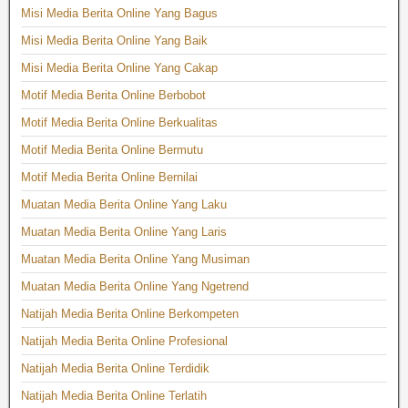
Misi Media Berita Online Yang Bagus
Misi Media Berita Online Yang Baik
Misi Media Berita Online Yang Cakap
Motif Media Berita Online Berbobot
Motif Media Berita Online Berkualitas
Motif Media Berita Online Bermutu
Motif Media Berita Online Bernilai
Muatan Media Berita Online Yang Laku
Muatan Media Berita Online Yang Laris
Muatan Media Berita Online Yang Musiman
Muatan Media Berita Online Yang Ngetrend
Natijah Media Berita Online Berkompeten
Natijah Media Berita Online Profesional
Natijah Media Berita Online Terdidik
Natijah Media Berita Online Terlatih