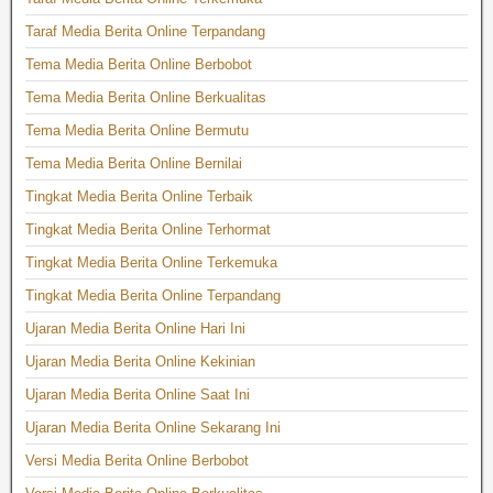
Taraf Media Berita Online Terpandang
Tema Media Berita Online Berbobot
Tema Media Berita Online Berkualitas
Tema Media Berita Online Bermutu
Tema Media Berita Online Bernilai
Tingkat Media Berita Online Terbaik
Tingkat Media Berita Online Terhormat
Tingkat Media Berita Online Terkemuka
Tingkat Media Berita Online Terpandang
Ujaran Media Berita Online Hari Ini
Ujaran Media Berita Online Kekinian
Ujaran Media Berita Online Saat Ini
Ujaran Media Berita Online Sekarang Ini
Versi Media Berita Online Berbobot