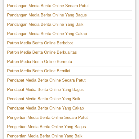
Pandangan Media Berita Online Secara Patut
Pandangan Media Berita Online Yang Bagus
Pandangan Media Berita Online Yang Baik
Pandangan Media Berita Online Yang Cakap
Patron Media Berita Online Berbobot
Patron Media Berita Online Berkualitas
Patron Media Berita Online Bermutu
Patron Media Berita Online Bernilai
Pendapat Media Berita Online Secara Patut
Pendapat Media Berita Online Yang Bagus
Pendapat Media Berita Online Yang Baik
Pendapat Media Berita Online Yang Cakap
Pengertian Media Berita Online Secara Patut
Pengertian Media Berita Online Yang Bagus
Pengertian Media Berita Online Yang Baik