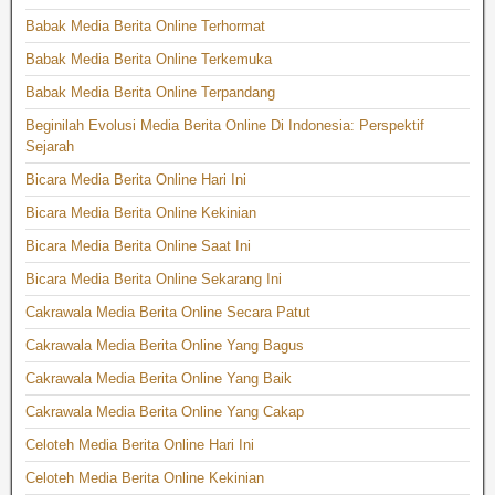
Babak Media Berita Online Terhormat
Babak Media Berita Online Terkemuka
Babak Media Berita Online Terpandang
Beginilah Evolusi Media Berita Online Di Indonesia: Perspektif
Sejarah
Bicara Media Berita Online Hari Ini
Bicara Media Berita Online Kekinian
Bicara Media Berita Online Saat Ini
Bicara Media Berita Online Sekarang Ini
Cakrawala Media Berita Online Secara Patut
Cakrawala Media Berita Online Yang Bagus
Cakrawala Media Berita Online Yang Baik
Cakrawala Media Berita Online Yang Cakap
Celoteh Media Berita Online Hari Ini
Celoteh Media Berita Online Kekinian