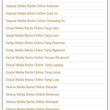
Seputar Media Berita Online Kekinian
Seputar Media Berita Online Saat Ini
Seputar Media Berita Online Sekarang Ini
Serap Media Berita Online Yang Laku
Serap Media Berita Online Yang Laris
Serap Media Berita Online Yang Musiman
Serap Media Berita Online Yang Ngetrend
Sinyal Media Berita Online Secara Ekstensif
Sinyal Media Berita Online Yang Lapang
Sinyal Media Berita Online Yang Lebar
Sinyal Media Berita Online Yang Luas
Sketsa Media Berita Online Berjejak
Sketsa Media Berita Online Berkesan
Sketsa Media Berita Online Bertapak
Sketsa Media Berita Online Bertumpu