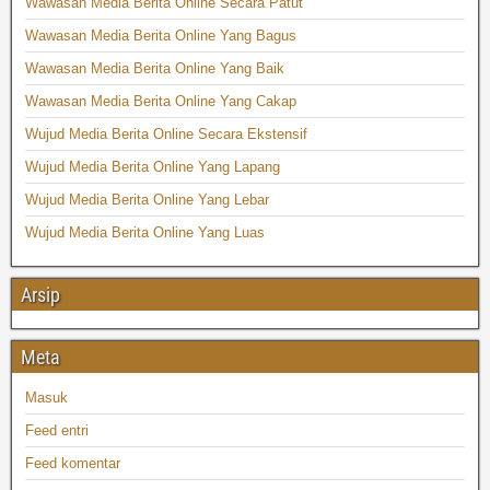
Wawasan Media Berita Online Secara Patut
Wawasan Media Berita Online Yang Bagus
Wawasan Media Berita Online Yang Baik
Wawasan Media Berita Online Yang Cakap
Wujud Media Berita Online Secara Ekstensif
Wujud Media Berita Online Yang Lapang
Wujud Media Berita Online Yang Lebar
Wujud Media Berita Online Yang Luas
Arsip
Meta
Masuk
Feed entri
Feed komentar