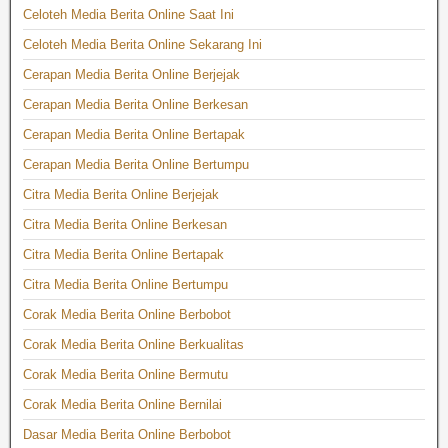
Celoteh Media Berita Online Saat Ini
Celoteh Media Berita Online Sekarang Ini
Cerapan Media Berita Online Berjejak
Cerapan Media Berita Online Berkesan
Cerapan Media Berita Online Bertapak
Cerapan Media Berita Online Bertumpu
Citra Media Berita Online Berjejak
Citra Media Berita Online Berkesan
Citra Media Berita Online Bertapak
Citra Media Berita Online Bertumpu
Corak Media Berita Online Berbobot
Corak Media Berita Online Berkualitas
Corak Media Berita Online Bermutu
Corak Media Berita Online Bernilai
Dasar Media Berita Online Berbobot