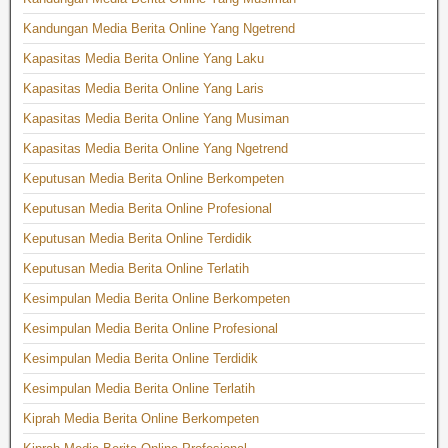
Kandungan Media Berita Online Yang Ngetrend
Kapasitas Media Berita Online Yang Laku
Kapasitas Media Berita Online Yang Laris
Kapasitas Media Berita Online Yang Musiman
Kapasitas Media Berita Online Yang Ngetrend
Keputusan Media Berita Online Berkompeten
Keputusan Media Berita Online Profesional
Keputusan Media Berita Online Terdidik
Keputusan Media Berita Online Terlatih
Kesimpulan Media Berita Online Berkompeten
Kesimpulan Media Berita Online Profesional
Kesimpulan Media Berita Online Terdidik
Kesimpulan Media Berita Online Terlatih
Kiprah Media Berita Online Berkompeten