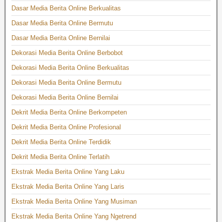
Dasar Media Berita Online Berkualitas
Dasar Media Berita Online Bermutu
Dasar Media Berita Online Bernilai
Dekorasi Media Berita Online Berbobot
Dekorasi Media Berita Online Berkualitas
Dekorasi Media Berita Online Bermutu
Dekorasi Media Berita Online Bernilai
Dekrit Media Berita Online Berkompeten
Dekrit Media Berita Online Profesional
Dekrit Media Berita Online Terdidik
Dekrit Media Berita Online Terlatih
Ekstrak Media Berita Online Yang Laku
Ekstrak Media Berita Online Yang Laris
Ekstrak Media Berita Online Yang Musiman
Ekstrak Media Berita Online Yang Ngetrend