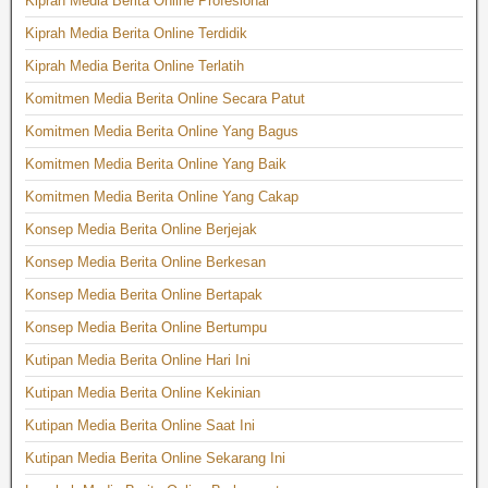
Kiprah Media Berita Online Profesional
Kiprah Media Berita Online Terdidik
Kiprah Media Berita Online Terlatih
Komitmen Media Berita Online Secara Patut
Komitmen Media Berita Online Yang Bagus
Komitmen Media Berita Online Yang Baik
Komitmen Media Berita Online Yang Cakap
Konsep Media Berita Online Berjejak
Konsep Media Berita Online Berkesan
Konsep Media Berita Online Bertapak
Konsep Media Berita Online Bertumpu
Kutipan Media Berita Online Hari Ini
Kutipan Media Berita Online Kekinian
Kutipan Media Berita Online Saat Ini
Kutipan Media Berita Online Sekarang Ini