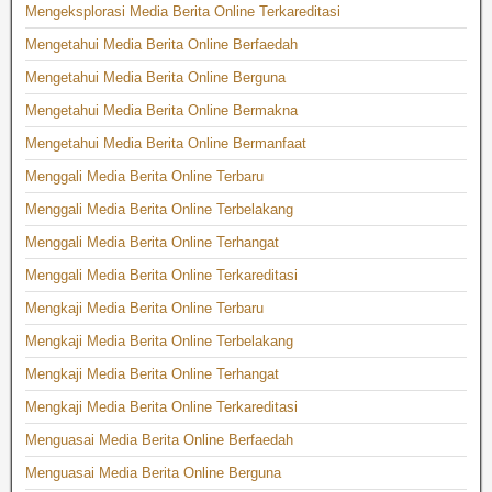
Mengeksplorasi Media Berita Online Terkareditasi
Mengetahui Media Berita Online Berfaedah
Mengetahui Media Berita Online Berguna
Mengetahui Media Berita Online Bermakna
Mengetahui Media Berita Online Bermanfaat
Menggali Media Berita Online Terbaru
Menggali Media Berita Online Terbelakang
Menggali Media Berita Online Terhangat
Menggali Media Berita Online Terkareditasi
Mengkaji Media Berita Online Terbaru
Mengkaji Media Berita Online Terbelakang
Mengkaji Media Berita Online Terhangat
Mengkaji Media Berita Online Terkareditasi
Menguasai Media Berita Online Berfaedah
Menguasai Media Berita Online Berguna