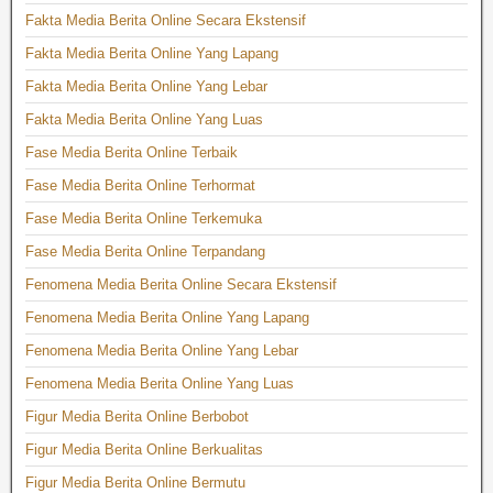
Fakta Media Berita Online Secara Ekstensif
Fakta Media Berita Online Yang Lapang
Fakta Media Berita Online Yang Lebar
Fakta Media Berita Online Yang Luas
Fase Media Berita Online Terbaik
Fase Media Berita Online Terhormat
Fase Media Berita Online Terkemuka
Fase Media Berita Online Terpandang
Fenomena Media Berita Online Secara Ekstensif
Fenomena Media Berita Online Yang Lapang
Fenomena Media Berita Online Yang Lebar
Fenomena Media Berita Online Yang Luas
Figur Media Berita Online Berbobot
Figur Media Berita Online Berkualitas
Figur Media Berita Online Bermutu