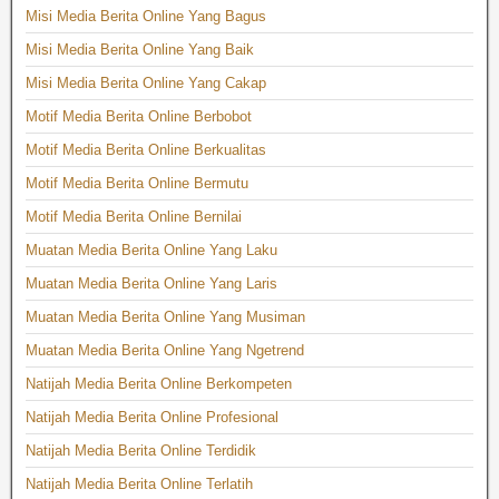
Misi Media Berita Online Yang Bagus
Misi Media Berita Online Yang Baik
Misi Media Berita Online Yang Cakap
Motif Media Berita Online Berbobot
Motif Media Berita Online Berkualitas
Motif Media Berita Online Bermutu
Motif Media Berita Online Bernilai
Muatan Media Berita Online Yang Laku
Muatan Media Berita Online Yang Laris
Muatan Media Berita Online Yang Musiman
Muatan Media Berita Online Yang Ngetrend
Natijah Media Berita Online Berkompeten
Natijah Media Berita Online Profesional
Natijah Media Berita Online Terdidik
Natijah Media Berita Online Terlatih