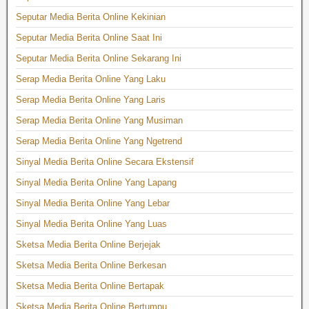
Seputar Media Berita Online Kekinian
Seputar Media Berita Online Saat Ini
Seputar Media Berita Online Sekarang Ini
Serap Media Berita Online Yang Laku
Serap Media Berita Online Yang Laris
Serap Media Berita Online Yang Musiman
Serap Media Berita Online Yang Ngetrend
Sinyal Media Berita Online Secara Ekstensif
Sinyal Media Berita Online Yang Lapang
Sinyal Media Berita Online Yang Lebar
Sinyal Media Berita Online Yang Luas
Sketsa Media Berita Online Berjejak
Sketsa Media Berita Online Berkesan
Sketsa Media Berita Online Bertapak
Sketsa Media Berita Online Bertumpu