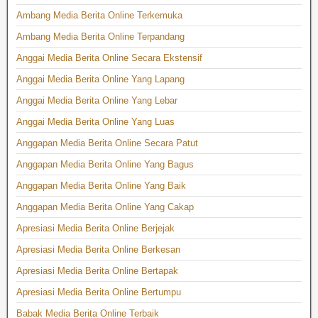
Ambang Media Berita Online Terkemuka
Ambang Media Berita Online Terpandang
Anggai Media Berita Online Secara Ekstensif
Anggai Media Berita Online Yang Lapang
Anggai Media Berita Online Yang Lebar
Anggai Media Berita Online Yang Luas
Anggapan Media Berita Online Secara Patut
Anggapan Media Berita Online Yang Bagus
Anggapan Media Berita Online Yang Baik
Anggapan Media Berita Online Yang Cakap
Apresiasi Media Berita Online Berjejak
Apresiasi Media Berita Online Berkesan
Apresiasi Media Berita Online Bertapak
Apresiasi Media Berita Online Bertumpu
Babak Media Berita Online Terbaik