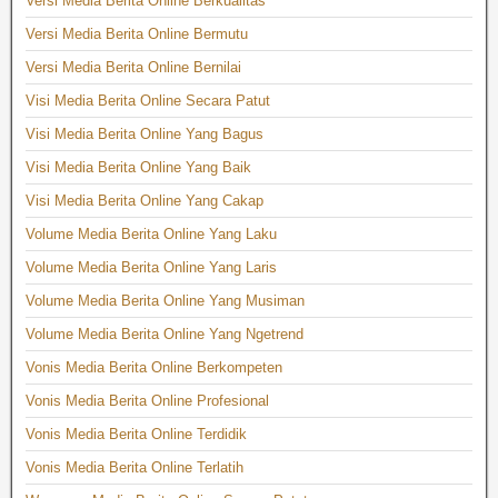
Versi Media Berita Online Berkualitas
Versi Media Berita Online Bermutu
Versi Media Berita Online Bernilai
Visi Media Berita Online Secara Patut
Visi Media Berita Online Yang Bagus
Visi Media Berita Online Yang Baik
Visi Media Berita Online Yang Cakap
Volume Media Berita Online Yang Laku
Volume Media Berita Online Yang Laris
Volume Media Berita Online Yang Musiman
Volume Media Berita Online Yang Ngetrend
Vonis Media Berita Online Berkompeten
Vonis Media Berita Online Profesional
Vonis Media Berita Online Terdidik
Vonis Media Berita Online Terlatih