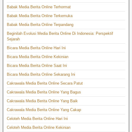
Babak Media Berita Online Terhormat
Babak Media Berita Online Terkemuka
Babak Media Berita Online Terpandang
Beginilah Evolusi Media Berita Online Di Indonesia: Perspektif
Sejarah
Bicara Media Berita Online Hari Ini
Bicara Media Berita Online Kekinian
Bicara Media Berita Online Saat Ini
Bicara Media Berita Online Sekarang Ini
Cakrawala Media Berita Online Secara Patut
Cakrawala Media Berita Online Yang Bagus
Cakrawala Media Berita Online Yang Baik
Cakrawala Media Berita Online Yang Cakap
Celoteh Media Berita Online Hari Ini
Celoteh Media Berita Online Kekinian