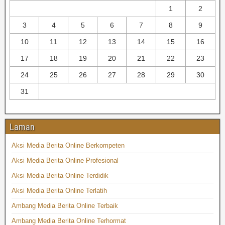
1
2
3
4
5
6
7
8
9
10
11
12
13
14
15
16
17
18
19
20
21
22
23
24
25
26
27
28
29
30
31
Laman
Aksi Media Berita Online Berkompeten
Aksi Media Berita Online Profesional
Aksi Media Berita Online Terdidik
Aksi Media Berita Online Terlatih
Ambang Media Berita Online Terbaik
Ambang Media Berita Online Terhormat