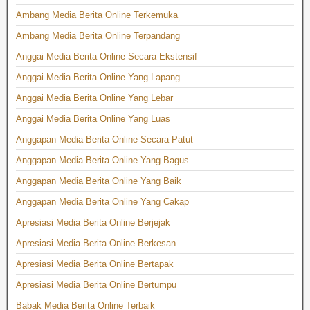
Ambang Media Berita Online Terkemuka
Ambang Media Berita Online Terpandang
Anggai Media Berita Online Secara Ekstensif
Anggai Media Berita Online Yang Lapang
Anggai Media Berita Online Yang Lebar
Anggai Media Berita Online Yang Luas
Anggapan Media Berita Online Secara Patut
Anggapan Media Berita Online Yang Bagus
Anggapan Media Berita Online Yang Baik
Anggapan Media Berita Online Yang Cakap
Apresiasi Media Berita Online Berjejak
Apresiasi Media Berita Online Berkesan
Apresiasi Media Berita Online Bertapak
Apresiasi Media Berita Online Bertumpu
Babak Media Berita Online Terbaik