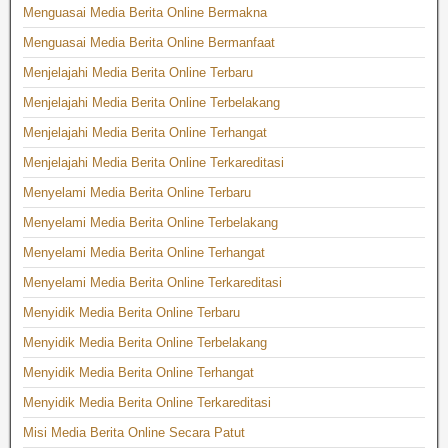
Menguasai Media Berita Online Bermakna
Menguasai Media Berita Online Bermanfaat
Menjelajahi Media Berita Online Terbaru
Menjelajahi Media Berita Online Terbelakang
Menjelajahi Media Berita Online Terhangat
Menjelajahi Media Berita Online Terkareditasi
Menyelami Media Berita Online Terbaru
Menyelami Media Berita Online Terbelakang
Menyelami Media Berita Online Terhangat
Menyelami Media Berita Online Terkareditasi
Menyidik Media Berita Online Terbaru
Menyidik Media Berita Online Terbelakang
Menyidik Media Berita Online Terhangat
Menyidik Media Berita Online Terkareditasi
Misi Media Berita Online Secara Patut