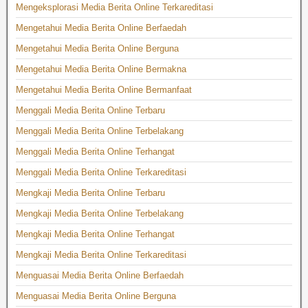
Mengeksplorasi Media Berita Online Terkareditasi
Mengetahui Media Berita Online Berfaedah
Mengetahui Media Berita Online Berguna
Mengetahui Media Berita Online Bermakna
Mengetahui Media Berita Online Bermanfaat
Menggali Media Berita Online Terbaru
Menggali Media Berita Online Terbelakang
Menggali Media Berita Online Terhangat
Menggali Media Berita Online Terkareditasi
Mengkaji Media Berita Online Terbaru
Mengkaji Media Berita Online Terbelakang
Mengkaji Media Berita Online Terhangat
Mengkaji Media Berita Online Terkareditasi
Menguasai Media Berita Online Berfaedah
Menguasai Media Berita Online Berguna