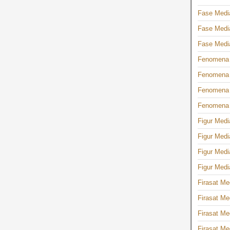
Fase Media
Fase Media
Fase Media
Fenomena M
Fenomena 
Fenomena 
Fenomena 
Figur Medi
Figur Medi
Figur Medi
Figur Media
Firasat Me
Firasat Me
Firasat Me
Firasat Me