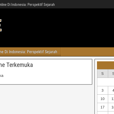
nline Di Indonesia: Perspektif Sejarah
ne Di Indonesia: Perspektif Sejarah
ine Terkemuka
S
ka
3
10
1
17
1