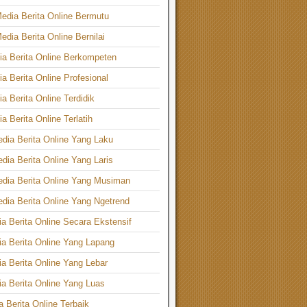
edia Berita Online Bermutu
edia Berita Online Bernilai
ia Berita Online Berkompeten
ia Berita Online Profesional
a Berita Online Terdidik
a Berita Online Terlatih
dia Berita Online Yang Laku
dia Berita Online Yang Laris
dia Berita Online Yang Musiman
dia Berita Online Yang Ngetrend
a Berita Online Secara Ekstensif
a Berita Online Yang Lapang
a Berita Online Yang Lebar
a Berita Online Yang Luas
 Berita Online Terbaik