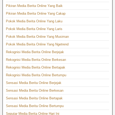
Pikiran Media Berita Online Yang Baik
Pikiran Media Berita Online Yang Cakap
Pokok Media Berita Online Yang Laku
Pokok Media Berita Online Yang Laris
Pokok Media Berita Online Yang Musiman
Pokok Media Berita Online Yang Ngetrend
Rekognisi Media Berita Online Berjejak
Rekognisi Media Berita Online Berkesan
Rekognisi Media Berita Online Bertapak
Rekognisi Media Berita Online Bertumpu
Sensasi Media Berita Online Berjejak
Sensasi Media Berita Online Berkesan
Sensasi Media Berita Online Bertapak
Sensasi Media Berita Online Bertumpu
Seputar Media Berita Online Hari Ini