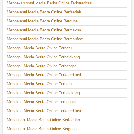
Mengeksplorasi Media Berita Online Terkareditasi
Mengetahui Media Berita Online Berfaedah
Mengetahui Media Berita Online Berguna
Mengetahui Media Berita Online Bermakna
Mengetahui Media Berita Online Bermanfaat
Menggali Media Berita Online Terbaru
Menggali Media Berita Online Terbelakang
Menggali Media Berita Online Terhangat
Menggali Media Berita Online Terkareditasi
Mengkaji Media Berita Online Terbaru
Mengkaji Media Berita Online Terbelakang
Mengkaji Media Berita Online Terhangat
Mengkaji Media Berita Online Terkareditasi
Menguasai Media Berita Online Berfaedah
Menguasai Media Berita Online Berguna