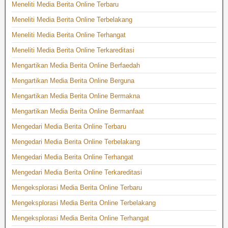
Meneliti Media Berita Online Terbaru
Meneliti Media Berita Online Terbelakang
Meneliti Media Berita Online Terhangat
Meneliti Media Berita Online Terkareditasi
Mengartikan Media Berita Online Berfaedah
Mengartikan Media Berita Online Berguna
Mengartikan Media Berita Online Bermakna
Mengartikan Media Berita Online Bermanfaat
Mengedari Media Berita Online Terbaru
Mengedari Media Berita Online Terbelakang
Mengedari Media Berita Online Terhangat
Mengedari Media Berita Online Terkareditasi
Mengeksplorasi Media Berita Online Terbaru
Mengeksplorasi Media Berita Online Terbelakang
Mengeksplorasi Media Berita Online Terhangat