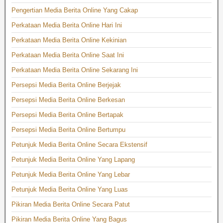
Pengertian Media Berita Online Yang Cakap
Perkataan Media Berita Online Hari Ini
Perkataan Media Berita Online Kekinian
Perkataan Media Berita Online Saat Ini
Perkataan Media Berita Online Sekarang Ini
Persepsi Media Berita Online Berjejak
Persepsi Media Berita Online Berkesan
Persepsi Media Berita Online Bertapak
Persepsi Media Berita Online Bertumpu
Petunjuk Media Berita Online Secara Ekstensif
Petunjuk Media Berita Online Yang Lapang
Petunjuk Media Berita Online Yang Lebar
Petunjuk Media Berita Online Yang Luas
Pikiran Media Berita Online Secara Patut
Pikiran Media Berita Online Yang Bagus