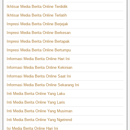
Ikhtisar Media Berita Online Terdidik
Ikhtisar Media Berita Online Terlatih
Impresi Media Berita Online Berjejak
Impresi Media Berita Online Berkesan
Impresi Media Berita Online Bertapak
Impresi Media Berita Online Bertumpu
Informasi Media Berita Online Hari Ini
Informasi Media Berita Online Kekinian
Informasi Media Berita Online Saat Ini
Informasi Media Berita Online Sekarang Ini
Inti Media Berita Online Yang Laku
Inti Media Berita Online Yang Laris
Inti Media Berita Online Yang Musiman
Inti Media Berita Online Yang Ngetrend
Isi Media Berita Online Hari Ini