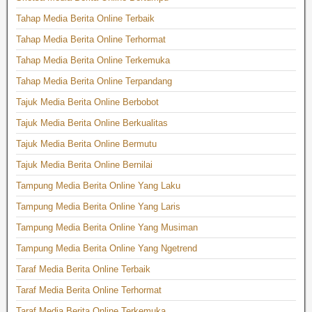
Tahap Media Berita Online Terbaik
Tahap Media Berita Online Terhormat
Tahap Media Berita Online Terkemuka
Tahap Media Berita Online Terpandang
Tajuk Media Berita Online Berbobot
Tajuk Media Berita Online Berkualitas
Tajuk Media Berita Online Bermutu
Tajuk Media Berita Online Bernilai
Tampung Media Berita Online Yang Laku
Tampung Media Berita Online Yang Laris
Tampung Media Berita Online Yang Musiman
Tampung Media Berita Online Yang Ngetrend
Taraf Media Berita Online Terbaik
Taraf Media Berita Online Terhormat
Taraf Media Berita Online Terkemuka