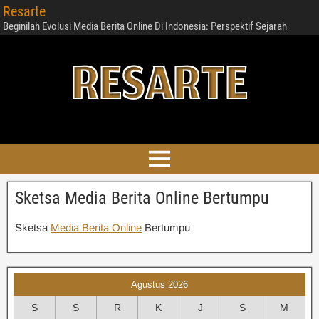
Resarte
Beginilah Evolusi Media Berita Online Di Indonesia: Perspektif Sejarah
Sketsa Media Berita Online Bertumpu
Sketsa
Media Berita Online
Bertumpu
Agustus 2026
S
S
R
K
J
S
M