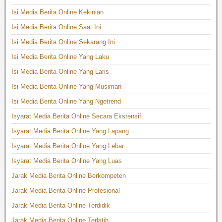
Isi Media Berita Online Kekinian
Isi Media Berita Online Saat Ini
Isi Media Berita Online Sekarang Ini
Isi Media Berita Online Yang Laku
Isi Media Berita Online Yang Laris
Isi Media Berita Online Yang Musiman
Isi Media Berita Online Yang Ngetrend
Isyarat Media Berita Online Secara Ekstensif
Isyarat Media Berita Online Yang Lapang
Isyarat Media Berita Online Yang Lebar
Isyarat Media Berita Online Yang Luas
Jarak Media Berita Online Berkompeten
Jarak Media Berita Online Profesional
Jarak Media Berita Online Terdidik
Jarak Media Berita Online Terlatih