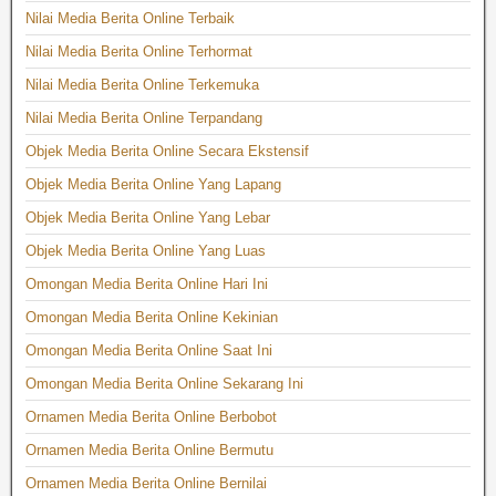
Nilai Media Berita Online Terbaik
Nilai Media Berita Online Terhormat
Nilai Media Berita Online Terkemuka
Nilai Media Berita Online Terpandang
Objek Media Berita Online Secara Ekstensif
Objek Media Berita Online Yang Lapang
Objek Media Berita Online Yang Lebar
Objek Media Berita Online Yang Luas
Omongan Media Berita Online Hari Ini
Omongan Media Berita Online Kekinian
Omongan Media Berita Online Saat Ini
Omongan Media Berita Online Sekarang Ini
Ornamen Media Berita Online Berbobot
Ornamen Media Berita Online Bermutu
Ornamen Media Berita Online Bernilai