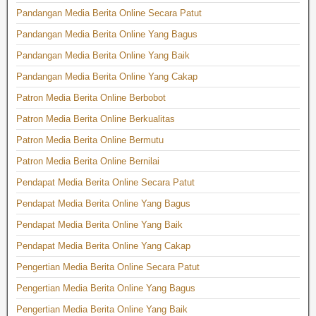
Pandangan Media Berita Online Secara Patut
Pandangan Media Berita Online Yang Bagus
Pandangan Media Berita Online Yang Baik
Pandangan Media Berita Online Yang Cakap
Patron Media Berita Online Berbobot
Patron Media Berita Online Berkualitas
Patron Media Berita Online Bermutu
Patron Media Berita Online Bernilai
Pendapat Media Berita Online Secara Patut
Pendapat Media Berita Online Yang Bagus
Pendapat Media Berita Online Yang Baik
Pendapat Media Berita Online Yang Cakap
Pengertian Media Berita Online Secara Patut
Pengertian Media Berita Online Yang Bagus
Pengertian Media Berita Online Yang Baik