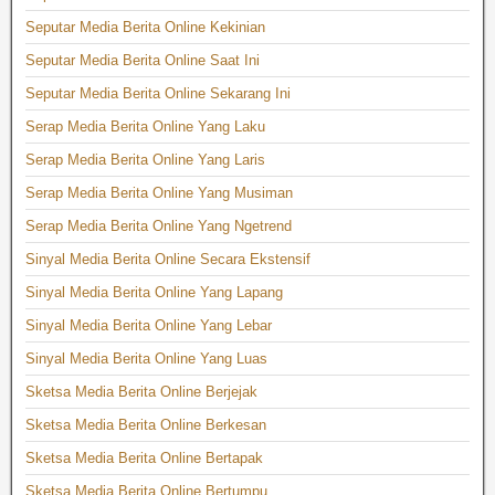
Seputar Media Berita Online Kekinian
Seputar Media Berita Online Saat Ini
Seputar Media Berita Online Sekarang Ini
Serap Media Berita Online Yang Laku
Serap Media Berita Online Yang Laris
Serap Media Berita Online Yang Musiman
Serap Media Berita Online Yang Ngetrend
Sinyal Media Berita Online Secara Ekstensif
Sinyal Media Berita Online Yang Lapang
Sinyal Media Berita Online Yang Lebar
Sinyal Media Berita Online Yang Luas
Sketsa Media Berita Online Berjejak
Sketsa Media Berita Online Berkesan
Sketsa Media Berita Online Bertapak
Sketsa Media Berita Online Bertumpu