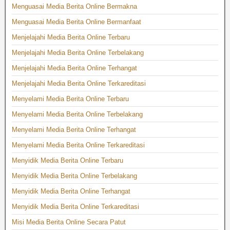
Menguasai Media Berita Online Bermakna
Menguasai Media Berita Online Bermanfaat
Menjelajahi Media Berita Online Terbaru
Menjelajahi Media Berita Online Terbelakang
Menjelajahi Media Berita Online Terhangat
Menjelajahi Media Berita Online Terkareditasi
Menyelami Media Berita Online Terbaru
Menyelami Media Berita Online Terbelakang
Menyelami Media Berita Online Terhangat
Menyelami Media Berita Online Terkareditasi
Menyidik Media Berita Online Terbaru
Menyidik Media Berita Online Terbelakang
Menyidik Media Berita Online Terhangat
Menyidik Media Berita Online Terkareditasi
Misi Media Berita Online Secara Patut