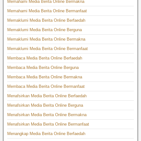
Memahami Media Berita Online Bermakna
Memahami Media Berita Online Bermanfaat
Memaklumi Media Berita Online Berfaedah
Memaklumi Media Berita Online Berguna
Memaklumi Media Berita Online Bermakna
Memaklumi Media Berita Online Bermanfaat
Membaca Media Berita Online Berfaedah
Membaca Media Berita Online Berguna
Membaca Media Berita Online Bermakna
Membaca Media Berita Online Bermanfaat
Menafsirkan Media Berita Online Berfaedah
Menafsirkan Media Berita Online Berguna
Menafsirkan Media Berita Online Bermakna
Menafsirkan Media Berita Online Bermanfaat
Menangkap Media Berita Online Berfaedah