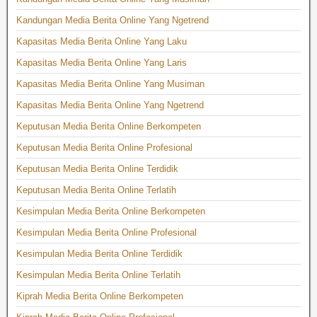
Kandungan Media Berita Online Yang Ngetrend
Kapasitas Media Berita Online Yang Laku
Kapasitas Media Berita Online Yang Laris
Kapasitas Media Berita Online Yang Musiman
Kapasitas Media Berita Online Yang Ngetrend
Keputusan Media Berita Online Berkompeten
Keputusan Media Berita Online Profesional
Keputusan Media Berita Online Terdidik
Keputusan Media Berita Online Terlatih
Kesimpulan Media Berita Online Berkompeten
Kesimpulan Media Berita Online Profesional
Kesimpulan Media Berita Online Terdidik
Kesimpulan Media Berita Online Terlatih
Kiprah Media Berita Online Berkompeten