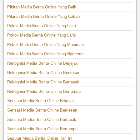
Pikiran Media Berita Online Yang Baik
Pikiran Media Berita Online Yang Cakap
Pokok Media Berita Online Yang Laku
Pokok Media Berita Online Yang Laris
Pokok Media Berita Online Yang Musiman
Pokok Media Berita Online Yang Ngetrend
Rekognisi Media Berita Online Berjejak
Rekognisi Media Berita Online Berkesan
Rekognisi Media Berita Online Bertapak
Rekognisi Media Berita Online Bertumpu
Sensasi Media Berita Online Berjejak
Sensasi Media Berita Online Berkesan
Sensasi Media Berita Online Bertapak
Sensasi Media Berita Online Bertumpu
Seputar Media Berita Online Hari Ini