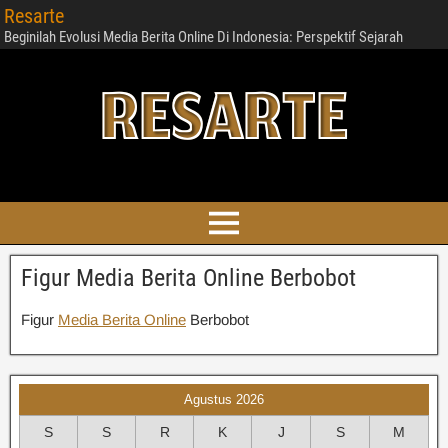
Resarte
Beginilah Evolusi Media Berita Online Di Indonesia: Perspektif Sejarah
Figur Media Berita Online Berbobot
Figur
Media Berita Online
Berbobot
Agustus 2026
S
S
R
K
J
S
M