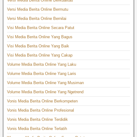
Versi Media Berita Online Berkualitas
Versi Media Berita Online Bermutu
Versi Media Berita Online Bernilai
Visi Media Berita Online Secara Patut
Visi Media Berita Online Yang Bagus
Visi Media Berita Online Yang Baik
Visi Media Berita Online Yang Cakap
Volume Media Berita Online Yang Laku
Volume Media Berita Online Yang Laris
Volume Media Berita Online Yang Musiman
Volume Media Berita Online Yang Ngetrend
Vonis Media Berita Online Berkompeten
Vonis Media Berita Online Profesional
Vonis Media Berita Online Terdidik
Vonis Media Berita Online Terlatih