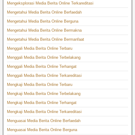
Mengeksplorasi Media Berita Online Terkareditasi
Mengetahui Media Berita Online Berfaedah
Mengetahui Media Berita Online Berguna
Mengetahui Media Berita Online Bermakna
Mengetahui Media Berita Online Bermanfaat
Menggali Media Berita Online Terbaru
Menggali Media Berita Online Terbelakang
Menggali Media Berita Online Terhangat
Menggali Media Berita Online Terkareditasi
Mengkaji Media Berita Online Terbaru
Mengkaji Media Berita Online Terbelakang
Mengkaji Media Berita Online Terhangat
Mengkaji Media Berita Online Terkareditasi
Menguasai Media Berita Online Berfaedah
Menguasai Media Berita Online Berguna