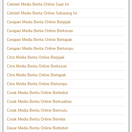
Celoteh Media Berita Online Saat Ini
Celoteh Media Berita Online Sekarang Ini
Cerapan Media Berita Online Berjejak
Cerapan Media Berita Online Berkesan
Cerapan Media Berita Online Bertapak
Cerapan Media Berita Online Bertumpu
Citra Media Berita Online Berjejak
Citra Media Berita Online Berkesan
Citra Media Berita Online Bertapak
Citra Media Berita Online Bertumpu
Corak Media Berita Online Berbobot
Corak Media Berita Online Berkualitas
Corak Media Berita Online Bermutu
Corak Media Berita Online Bernilai
Dasar Media Berita Online Berbobot