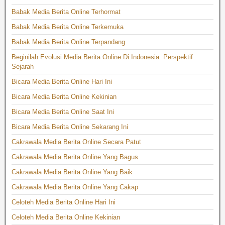
Babak Media Berita Online Terhormat
Babak Media Berita Online Terkemuka
Babak Media Berita Online Terpandang
Beginilah Evolusi Media Berita Online Di Indonesia: Perspektif
Sejarah
Bicara Media Berita Online Hari Ini
Bicara Media Berita Online Kekinian
Bicara Media Berita Online Saat Ini
Bicara Media Berita Online Sekarang Ini
Cakrawala Media Berita Online Secara Patut
Cakrawala Media Berita Online Yang Bagus
Cakrawala Media Berita Online Yang Baik
Cakrawala Media Berita Online Yang Cakap
Celoteh Media Berita Online Hari Ini
Celoteh Media Berita Online Kekinian