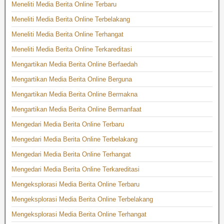
Meneliti Media Berita Online Terbaru
Meneliti Media Berita Online Terbelakang
Meneliti Media Berita Online Terhangat
Meneliti Media Berita Online Terkareditasi
Mengartikan Media Berita Online Berfaedah
Mengartikan Media Berita Online Berguna
Mengartikan Media Berita Online Bermakna
Mengartikan Media Berita Online Bermanfaat
Mengedari Media Berita Online Terbaru
Mengedari Media Berita Online Terbelakang
Mengedari Media Berita Online Terhangat
Mengedari Media Berita Online Terkareditasi
Mengeksplorasi Media Berita Online Terbaru
Mengeksplorasi Media Berita Online Terbelakang
Mengeksplorasi Media Berita Online Terhangat