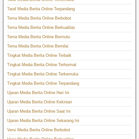
Taraf Media Berita Online Terpandang
Tema Media Berita Online Berbobot
Tema Media Berita Online Berkualitas
Tema Media Berita Online Bermutu
Tema Media Berita Online Bernilai
Tingkat Media Berita Online Terbaik
Tingkat Media Berita Online Terhormat
Tingkat Media Berita Online Terkemuka
Tingkat Media Berita Online Terpandang
Ujaran Media Berita Online Hari Ini
Ujaran Media Berita Online Kekinian
Ujaran Media Berita Online Saat Ini
Ujaran Media Berita Online Sekarang Ini
Versi Media Berita Online Berbobot