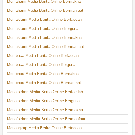
Memahami Media Berita Online Bermakna
Memahami Media Berita Online Bermanfaat
Memaklumi Media Berita Online Berfaedah
Memaklumi Media Berita Online Berguna
Memaklumi Media Berita Online Bermakna
Memaklumi Media Berita Online Bermanfaat
Membaca Media Berita Online Berfaedah
Membaca Media Berita Online Berguna
Membaca Media Berita Online Bermakna
Membaca Media Berita Online Bermanfaat
Menafsirkan Media Berita Online Berfaedah
Menafsirkan Media Berita Online Berguna
Menafsirkan Media Berita Online Bermakna
Menafsirkan Media Berita Online Bermanfaat
Menangkap Media Berita Online Berfaedah